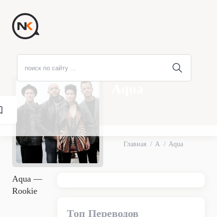
Aqua
Главная
A
Aqua
Aqua —
Rookie
Топ Переводов