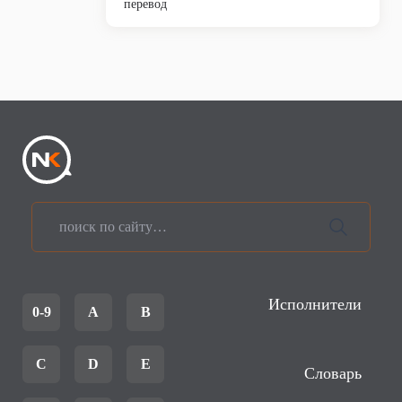
перевод
Исполнители
0-9
A
B
C
D
E
Словарь