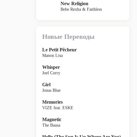
New Religion
Bebe Rexha & Faithless
Новые Переводы
Le Petit Pêcheur
Manon Lisa
Whisper
Joel Corry
Girl
Jonas Blue
Memories
VIZE feat. ESKE
Magnetic
The Bausa
Hello (The Sun Is Up Where Are You)