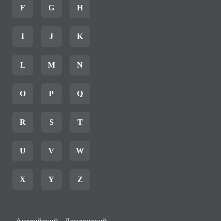
F
G
H
I
J
K
L
M
N
O
P
Q
R
S
T
U
V
W
X
Y
Z