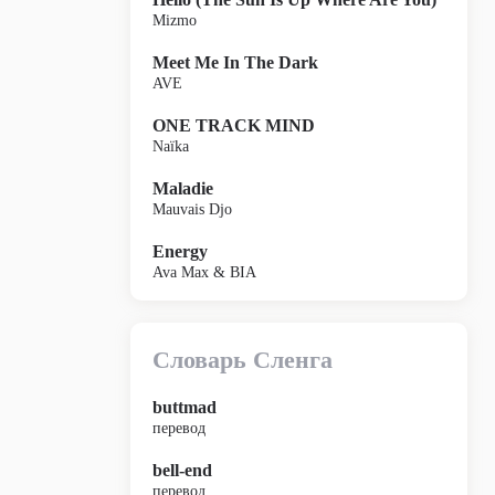
Mizmo
Meet Me In The Dark
AVE
ONE TRACK MIND
Naïka
Maladie
Mauvais Djo
Energy
Ava Max & BIA
Словарь Сленга
buttmad
перевод
bell-end
перевод