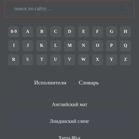
0-9
A
B
C
D
E
F
G
H
I
J
K
L
M
N
O
P
Q
R
S
T
U
V
W
X
Y
Z
Исполнители
Словарь
Английский мат
Лондонский сленг
Хиты 80-х