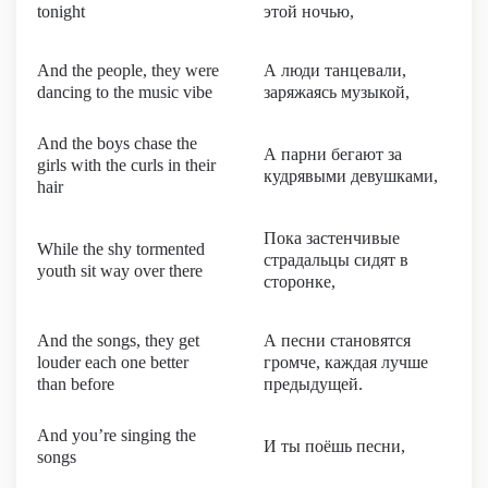
tonight
этой ночью,
And the people, they were
А люди танцевали,
dancing to the music vibe
заряжаясь музыкой,
And the boys chase the
А парни бегают за
girls with the curls in their
кудрявыми девушками,
hair
Пока застенчивые
While the shy tormented
страдальцы сидят в
youth sit way over there
сторонке,
And the songs, they get
А песни становятся
louder each one better
громче, каждая лучше
than before
предыдущей.
And you’re singing the
И ты поёшь песни,
songs