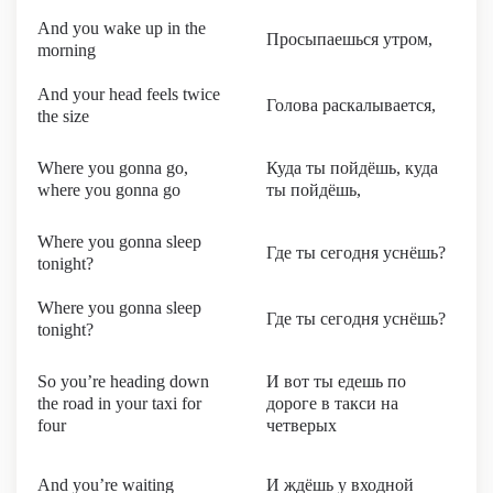
And you wake up in the
Просыпаешься утром,
morning
And your head feels twice
Голова раскалывается,
the size
Where you gonna go,
Куда ты пойдёшь, куда
where you gonna go
ты пойдёшь,
Where you gonna sleep
Где ты сегодня уснёшь?
tonight?
Where you gonna sleep
Где ты сегодня уснёшь?
tonight?
So you’re heading down
И вот ты едешь по
the road in your taxi for
дороге в такси на
four
четверых
And you’re waiting
И ждёшь у входной