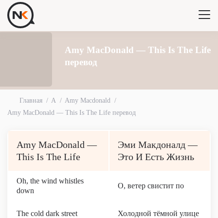
Amy MacDonald — This Is The Life
перевод
Главная
A
Amy Macdonald
Amy MacDonald — This Is The Life перевод
Amy MacDonald —
Эми Макдоналд —
This Is The Life
Это И Есть Жизнь
Oh, the wind whistles
О, ветер свистит по
down
The cold dark street
Холодной тёмной улице