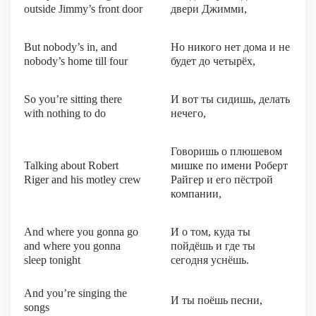
outside Jimmy’s front door
двери Джимми,
But nobody’s in, and
Но никого нет дома и не
nobody’s home till four
будет до четырёх,
So you’re sitting there
И вот ты сидишь, делать
with nothing to do
нечего,
Говоришь о плюшевом
Talking about Robert
мишке по имени Роберт
Riger and his motley crew
Райгер и его пёстрой
компании,
And where you gonna go
И о том, куда ты
and where you gonna
пойдёшь и где ты
sleep tonight
сегодня уснёшь.
And you’re singing the
И ты поёшь песни,
songs