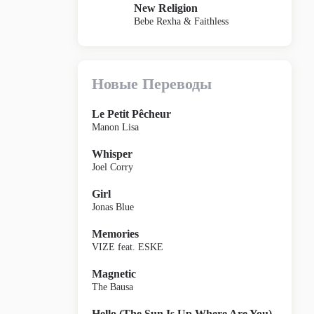
New Religion
Bebe Rexha & Faithless
Новые Переводы
Le Petit Pêcheur
Manon Lisa
Whisper
Joel Corry
Girl
Jonas Blue
Memories
VIZE feat. ESKE
Magnetic
The Bausa
Hello (The Sun Is Up Where Are You)