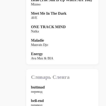
Mizmo
Meet Me In The Dark
AVE
ONE TRACK MIND
Naïka
Maladie
Mauvais Djo
Energy
Ava Max & BIA
Словарь Сленга
buttmad
перевод
bell-end
перевод