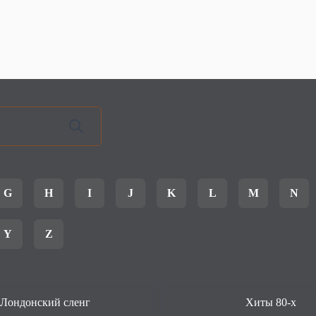
G
H
I
J
K
L
M
N
Y
Z
Лондонский сленг
Хиты 80-х