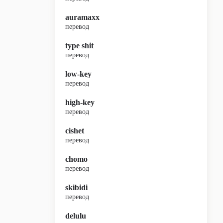
auramaxx
перевод
type shit
перевод
low-key
перевод
high-key
перевод
cishet
перевод
chomo
перевод
skibidi
перевод
delulu