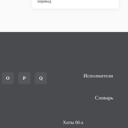
перевод
Исполнители
O
P
Q
Словарь
Хиты 00-х