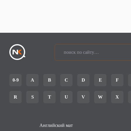
0-9
A
B
C
D
E
F
R
S
T
U
V
W
X
Английский мат