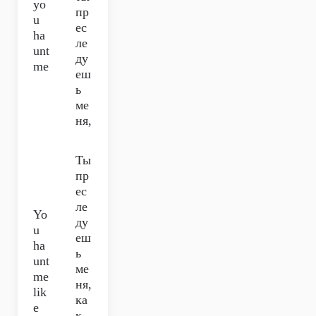
yo
пр
u
ес
ha
ле
unt
ду
me
еш
ь
ме
ня,
Ты
пр
ес
ле
Yo
ду
u
еш
ha
ь
unt
ме
me
ня,
lik
ка
e
к