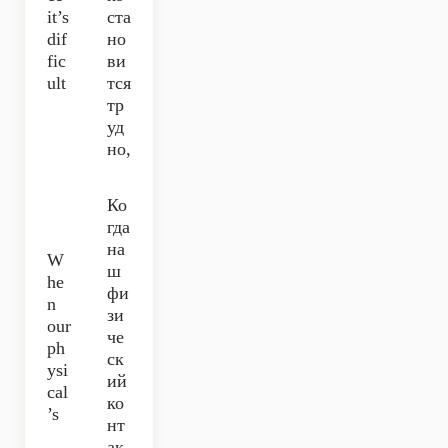
it’s
ста
dif
но
fic
ви
ult
тся
тр
уд
но,
Ко
гда
на
W
ш
he
фи
n
зи
our
че
ph
ск
ysi
ий
cal
ко
’s
нт
ак