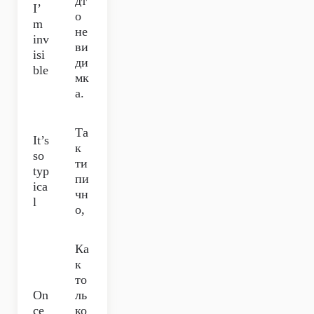
дт
I’
о
m
не
inv
ви
isi
ди
ble
мк
а.
Та
It’s
к
so
ти
typ
пи
ica
чн
l
о,
Ка
к
то
On
ль
ce
ко