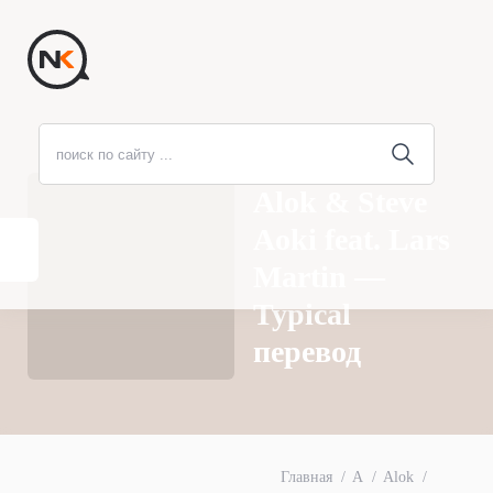
Alok & Steve
Aoki feat. Lars
Martin —
Typical
перевод
Главная
A
Alok