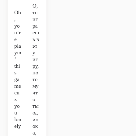
О,
Oh
ты
,
иг
yo
ра
u’r
еш
e
ь в
pla
эт
yin
у
’
иг
thi
ру,
s
по
ga
то
me
му
cu
чт
z
о
yo
ты
u
од
lon
ин
ely
ок
а,