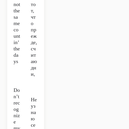
not
то
the
т,
sa
чт
me
о
co
пр
unt
еж
in’
де,
the
сч
da
ит
ys
аю
дн
и,
Do
n’t
Не
rec
уз
og
на
niz
ю
e
се
my