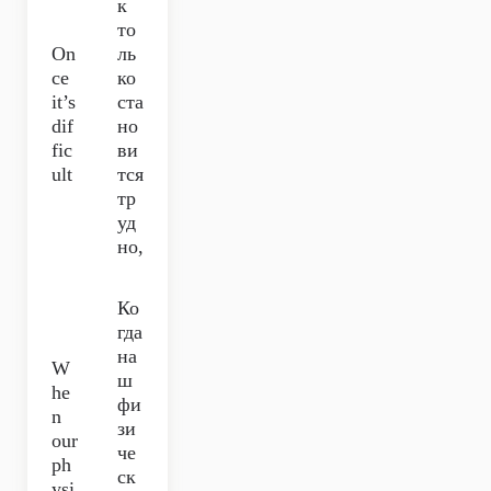
к
то
On
ль
ce
ко
it’s
ста
dif
но
fic
ви
ult
тся
тр
уд
но,
Ко
гда
на
W
ш
he
фи
n
зи
our
че
ph
ск
ysi