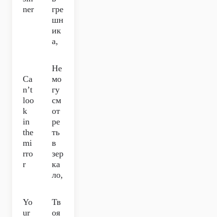
ner
гре
шн
ик
а,
Не
Ca
мо
n’t
гу
loo
см
k
от
in
ре
the
ть
mi
в
rro
зер
r
ка
ло,
Yo
Тв
ur
оя