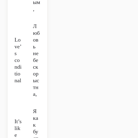
ым
,
Л
юб
Lo
ов
ve’
ь
s
не
co
бе
ndi
ск
tio
ор
nal
ыс
тн
а,
Я
ка
It’s
к
lik
бу
e