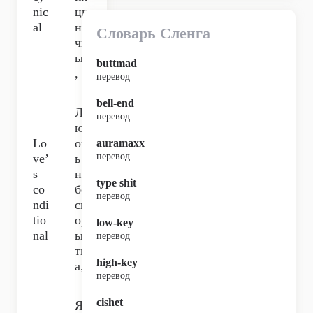
nic
ци
al
ни
Словарь Сленга
чн
ым
buttmad
,
перевод
bell-end
Л
перевод
юб
Lo
ов
auramaxx
перевод
ve’
ь
s
не
type shit
co
бе
перевод
ndi
ск
tio
ор
low-key
nal
ыс
перевод
тн
high-key
а,
перевод
cishet
Я