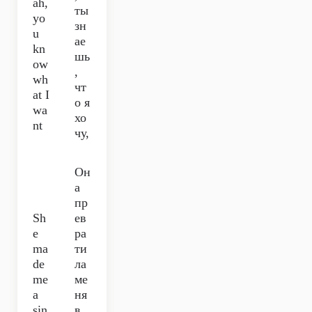
ah,
ты
yo
зн
u
ае
kn
шь
ow
,
wh
чт
at I
о я
wa
хо
nt
чу,
Он
а
пр
Sh
ев
e
ра
ma
ти
de
ла
me
ме
a
ня
sin
в