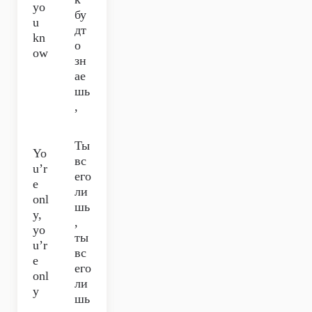
yo
бу
u
дт
kn
о
ow
зн
ае
шь
,
Ты
Yo
вс
u’r
его
e
ли
onl
шь
y,
,
yo
ты
u’r
вс
e
его
onl
ли
y
шь