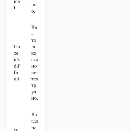
ica
чн
l
о,
Ка
к
то
On
ль
ce
ко
it’s
ста
dif
но
fic
ви
ult
тся
тр
уд
но,
Ко
гда
на
W