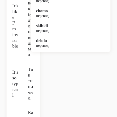
перевод
ка
It’s
к
chomo
lik
бу
перевод
e
дт
I’
о
skibidi
m
перевод
не
inv
ви
isi
delulu
ди
ble
перевод
мк
а.
Та
It’s
к
so
ти
typ
пи
ica
чн
l
о,
Ка