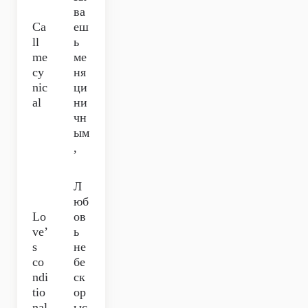
ва
Ca
еш
ll
ь
me
ме
cy
ня
nic
ци
al
ни
чн
ым
,
Л
юб
Lo
ов
ve’
ь
s
не
co
бе
ndi
ск
tio
ор
nal
ыс