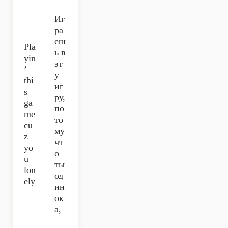
Иг
ра
еш
Pla
ь в
yin
эт
’
у
thi
иг
s
ру,
ga
по
me
то
cu
му
z
чт
yo
о
u
ты
lon
од
ely
ин
ок
а,