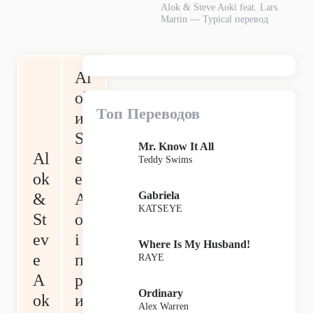
Alok & Steve Aoki feat. Lars
Martin — Typical перевод
Al
ok
Топ Переводов
и
St
Mr. Know It All
Al
ev
Teddy Swims
ok
e
Gabriela
&
A
KATSEYE
St
ok
ev
i
Where Is My Husband!
e
п
RAYE
A
р
Ordinary
ok
и
Alex Warren