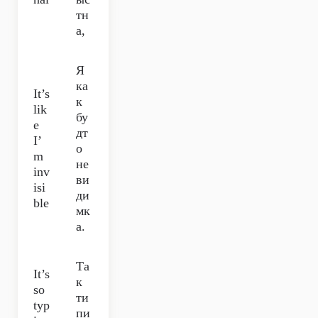
тн
а,
Я
ка
It’s
к
lik
бу
e
дт
I’
о
m
не
inv
ви
isi
ди
ble
мк
а.
Та
It’s
к
so
ти
typ
пи