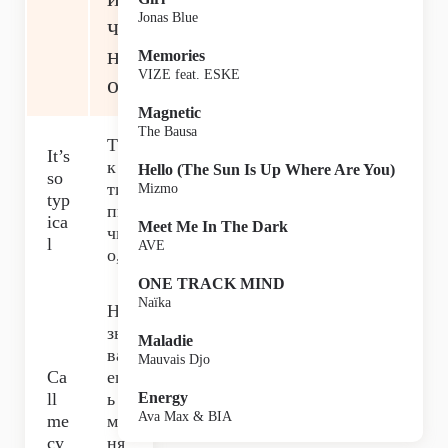
Jonas Blue
ч
н
Memories
VIZE feat. ESKE
о
Magnetic
The Bausa
Та
It’s
к
Hello (The Sun Is Up Where Are You)
so
ти
Mizmo
typ
пи
ica
Meet Me In The Dark
чн
l
AVE
о,
ONE TRACK MIND
Naïka
На
зы
Maladie
ва
Mauvais Djo
Ca
еш
ll
ь
Energy
Ava Max & BIA
me
ме
cy
ня