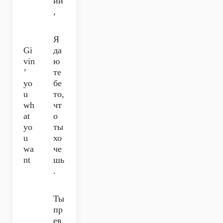
ии
,
Я
Gi
да
vin
ю
’
те
yo
бе
u
то,
wh
чт
at
о
yo
ты
u
хо
wa
че
nt
шь
.
Ты
пр
ев