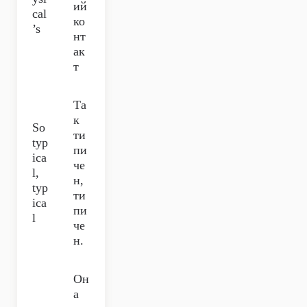
ий
cal
ко
’s
нт
ак
т
Та
к
So
ти
typ
пи
ica
че
l,
н,
typ
ти
ica
пи
l
че
н.
Он
а