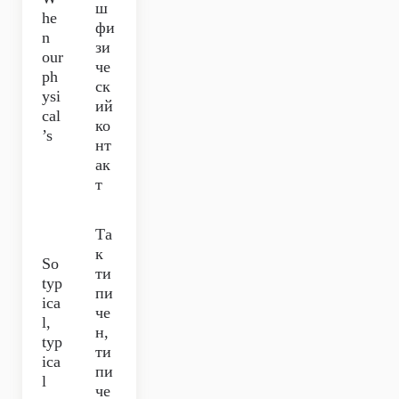
ш
he
фи
n
зи
our
че
ph
ск
ysi
ий
cal
ко
’s
нт
ак
т
Та
к
So
ти
typ
пи
ica
че
l,
н,
typ
ти
ica
пи
l
че