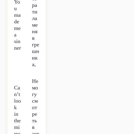
Yo
ра
u
ти
ma
ла
de
ме
me
ня
a
в
sin
гре
ner
шн
ик
а,
Не
Ca
мо
n’t
гу
loo
см
k
от
in
ре
the
ть
mi
в
rro
зер