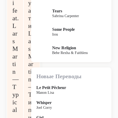
i
уч
fe
ас
Tears
Sabrina Carpenter
at.
ти
L
и
Some People
ar
L
liou
s
ar
M
s
New Religion
Bebe Rexha & Faithless
ar
M
ti
ar
n
ti
Новые Переводы
—
n
T
—
Le Petit Pêcheur
Manon Lisa
yp
Т
ic
и
Whisper
Joel Corry
al
п
и
Girl