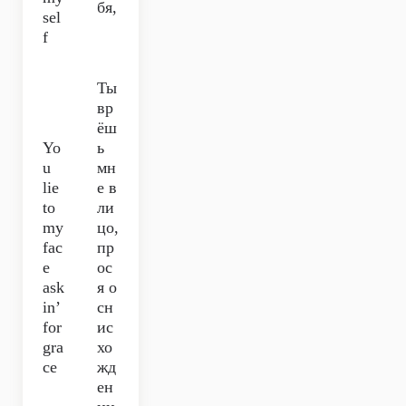
бя,
sel
f
Ты
вр
ёш
Yo
ь
u
мн
lie
е в
to
ли
my
цо,
fac
пр
e
ос
ask
я о
in’
сн
for
ис
gra
хо
ce
жд
ен