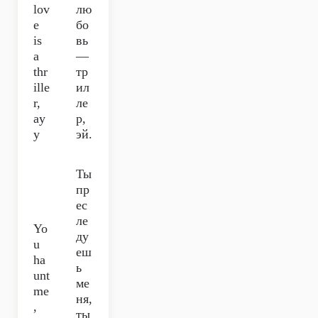
lov
лю
e
бо
is
вь
a
—
thr
тр
ille
ил
r,
ле
ay
р,
y
эй.
Ты
пр
ес
ле
Yo
ду
u
еш
ha
ь
unt
ме
me
ня,
,
ты