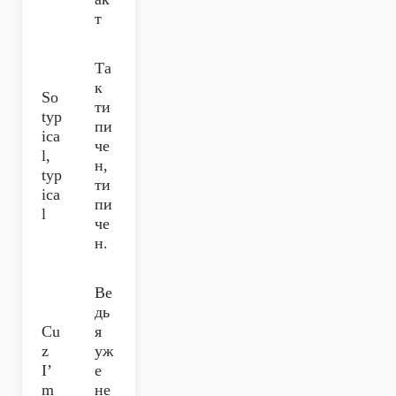
т
Та
к
So
ти
typ
пи
ica
че
l,
н,
typ
ти
ica
пи
l
че
н.
Ве
дь
Cu
я
z
уж
I’
е
m
не