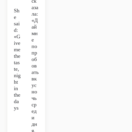
ск
аза
Sh
ла:
e
«Д
sai
ай
d:
мн
«G
е
ive
по
me
пр
the
об
tas
ов
te,
ать
nig
вк
ht
ус
in
но
the
чь
da
ср
ys
ед
и
дн
я,