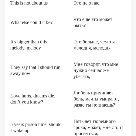
This is not about us
Это не о нас,
Что ещё это может
What else could it be?
быть?
It’s bigger than this
Это больше, чем эта
melody, melody
мелодия, мелодия.
Мне говорят, что мне
They say that I should run
нужно сейчас же
away now
убегать,
Любовь причиняет
Love hurts, dreams die,
боль, мечты умирают,
don’t you know?
разве ты не знаешь?
Пять лет тюремного
5 years prison time, should
срока, может, мне стоит
I wake up
проснуться,