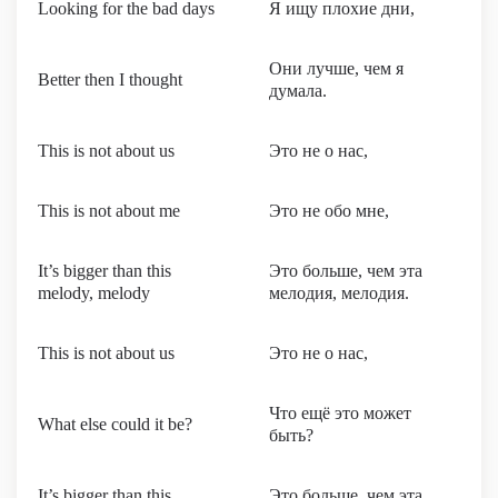
Looking for the bad days
Я ищу плохие дни,
Они лучше, чем я
Better then I thought
думала.
This is not about us
Это не о нас,
This is not about me
Это не обо мне,
It’s bigger than this
Это больше, чем эта
melody, melody
мелодия, мелодия.
This is not about us
Это не о нас,
Что ещё это может
What else could it be?
быть?
It’s bigger than this
Это больше, чем эта