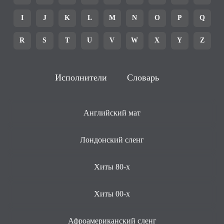
I
J
K
L
M
N
O
P
Q
R
S
T
U
V
W
X
Y
Z
Исполнители
Словарь
Английский мат
Лондонский сленг
Хиты 80-х
Хиты 00-х
Афроамериканский сленг