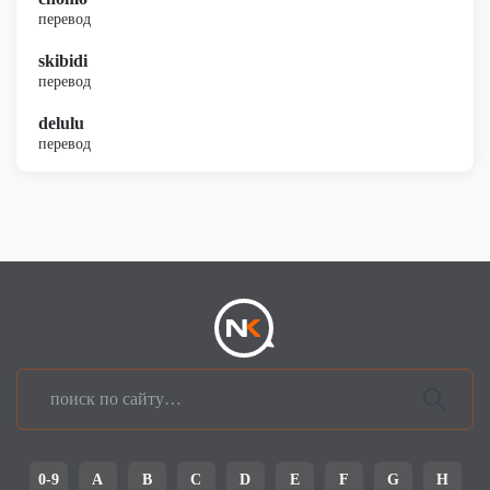
перевод
skibidi
перевод
delulu
перевод
0-9
A
B
C
D
E
F
G
H