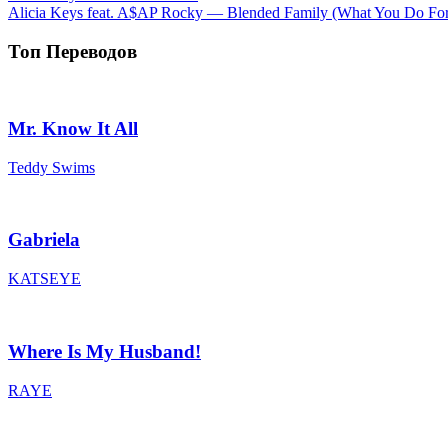
Alicia Keys feat. A$AP Rocky — Blended Family (What You Do Fo
Топ Переводов
Mr. Know It All
Teddy Swims
Gabriela
KATSEYE
Where Is My Husband!
RAYE