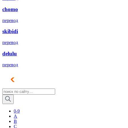
chomo
перевод
skibidi
перевод
delulu
перевод
0-9
A
B
C