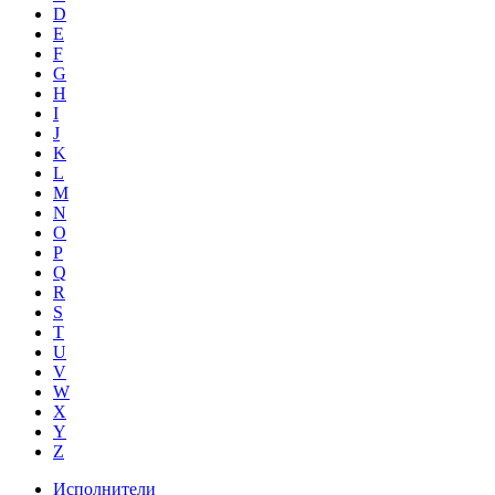
D
E
F
G
H
I
J
K
L
M
N
O
P
Q
R
S
T
U
V
W
X
Y
Z
Исполнители