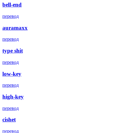
bell-end
перевод
auramaxx
перевод
type shit
перевод
low-key
перевод
high-key
перевод
cishet
перевод