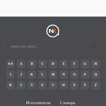
0-9
A
B
C
D
E
F
G
H
I
J
K
L
M
N
O
P
Q
R
S
T
U
V
W
X
Y
Z
Исполнители
Словарь