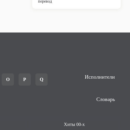
перевод
Исполнители
O
P
Q
Словарь
Хиты 00-х