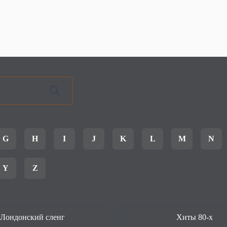
G
H
I
J
K
L
M
N
Y
Z
Лондонский сленг
Хиты 80-х