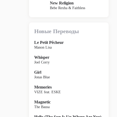
New Religion
Bebe Rexha & Faithless
Новые Переводы
Le Petit Pêcheur
Manon Lisa
Whisper
Joel Corry
Girl
Jonas Blue
Memories
VIZE feat. ESKE
Magnetic
The Bausa
Hello (The Sun Is Up Where Are You)