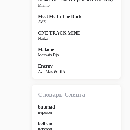
Mizmo
Meet Me In The Dark
AVE
ONE TRACK MIND
Naïka
Maladie
Mauvais Djo
Energy
Ava Max & BIA
Словарь Сленга
buttmad
перевод
bell-end
перевод