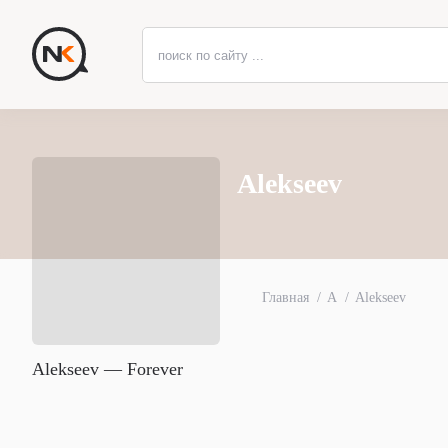
Alekseev
Главная
A
Alekseev
Alekseev — Forever