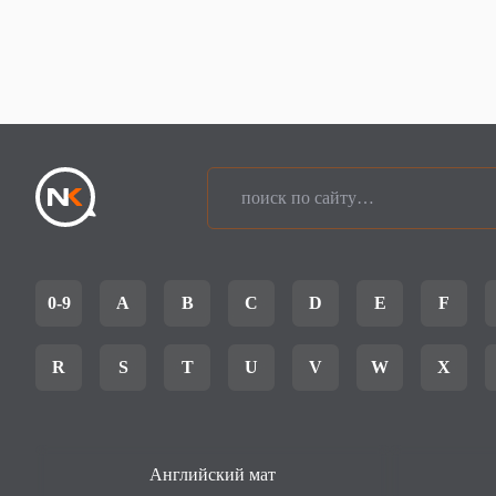
0-9
A
B
C
D
E
F
R
S
T
U
V
W
X
Английский мат