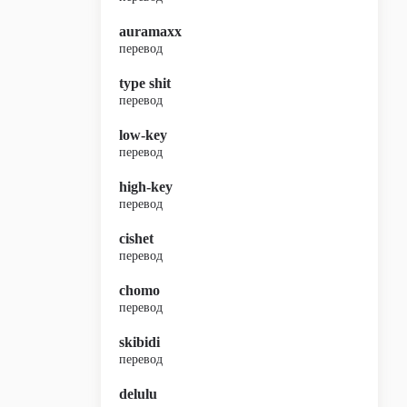
auramaxx
перевод
type shit
перевод
low-key
перевод
high-key
перевод
cishet
перевод
chomo
перевод
skibidi
перевод
delulu