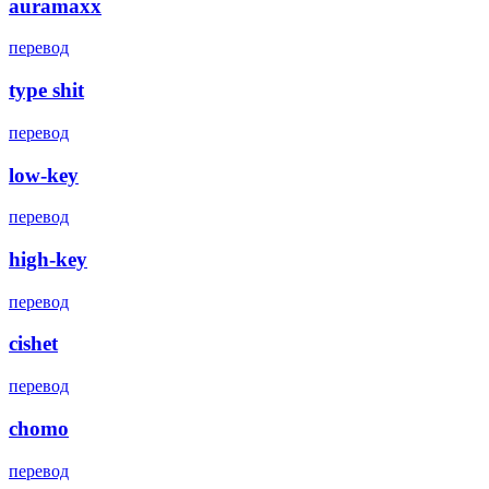
auramaxx
перевод
type shit
перевод
low-key
перевод
high-key
перевод
cishet
перевод
chomo
перевод