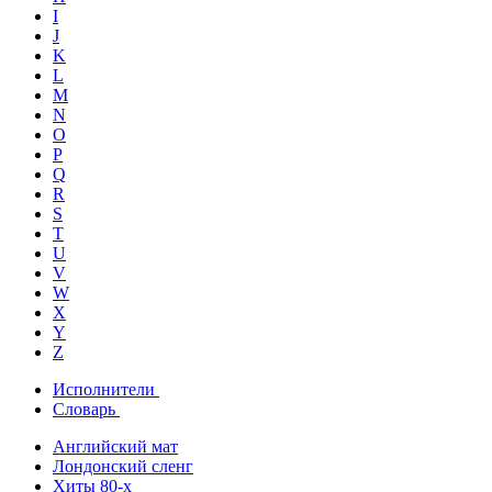
I
J
K
L
M
N
O
P
Q
R
S
T
U
V
W
X
Y
Z
Исполнители
Словарь
Английский мат
Лондонский сленг
Хиты 80-х