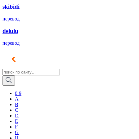
skibidi
перевод
delulu
перевод
0-9
A
B
C
D
E
F
G
H