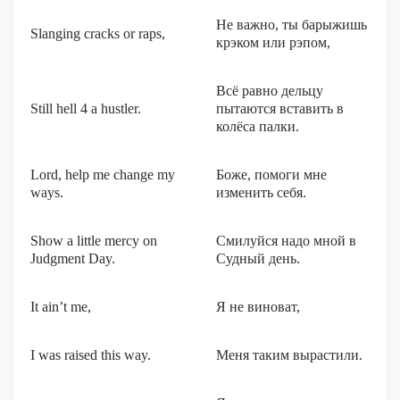
Не важно, ты барыжишь
Slanging cracks or raps,
крэком или рэпом,
Всё равно дельцу
Still hell 4 a hustler.
пытаются вставить в
колёса палки.
Lord, help me change my
Боже, помоги мне
ways.
изменить себя.
Show a little mercy on
Смилуйся надо мной в
Judgment Day.
Судный день.
It ain’t me,
Я не виноват,
I was raised this way.
Меня таким вырастили.