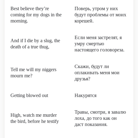
Best believe they’re
Поверь, утром у них
coming for my dogs in the
будут проблемы от моих
morning.
корешей.
Если меня застрелят, я
And if I die by a slug, the
умру смертью
death of a true thug,
настоящего головореза.
Скажи, будут ли
Tell me will my niggers
оплакивать меня мои
mourn me?
друзья?
Getting blowed out
Накурятся
Травы, смотри, я завалю
High, watch me murder
лоха, до того как он
the bird, before he testify
даст показания.