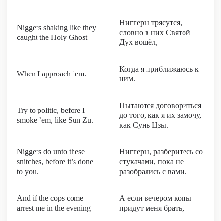
Ниггеры трясутся,
Niggers shaking like they
словно в них Святой
caught the Holy Ghost
Дух вошёл,
Когда я приближаюсь к
When I approach ’em.
ним.
Пытаются договориться
Try to politic, before I
до того, как я их замочу,
smoke ’em, like Sun Zu.
как Сунь Цзы.
Niggers do unto these
Ниггеры, разберитесь со
snitches, before it’s done
стукачами, пока не
to you.
разобрались с вами.
And if the cops come
А если вечером копы
arrest me in the evening
придут меня брать,