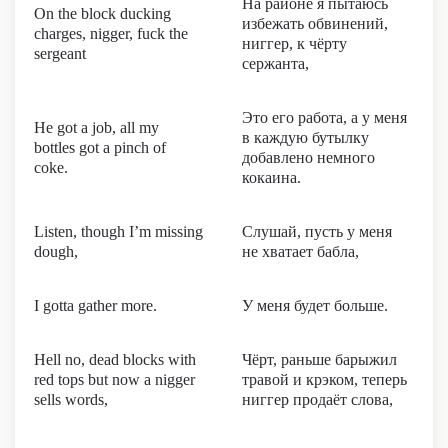
На районе я пытаюсь
On the block ducking
избежать обвинений,
charges, nigger, fuck the
ниггер, к чёрту
sergeant
сержанта,
Это его работа, а у меня
He got a job, all my
в каждую бутылку
bottles got a pinch of
добавлено немного
coke.
кокаина.
Listen, though I’m missing
Слушай, пусть у меня
dough,
не хватает бабла,
I gotta gather more.
У меня будет больше.
Hell no, dead blocks with
Чёрт, раньше барыжил
red tops but now a nigger
травой и крэком, теперь
sells words,
ниггер продаёт слова,