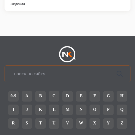
перевод
0-9
A
B
C
D
E
F
G
H
I
J
K
L
M
N
O
P
Q
R
S
T
U
V
W
X
Y
Z