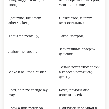
«no»,
мешающих мне,
I got mine, fuсk them
Я взял своё, к чёрту
other suckers,
всех остальных,
That’s the mentality,
Таков настрой,
Завистливые позёры-
Jealous-ass busters
дешёвки
Только вставляют палки
Make it hell for a hustler.
в колёса настоящему
дельцу.
Lord, help me change my
Боже, помоги мне
ways.
изменить себя.
Show a little mercy on
Смилуйся надо мной в