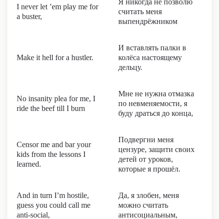
Я никогда не позволю
I never let ’em play me for
считать меня
a buster,
выпендрёжником
И вставлять палки в
Make it hell for a hustler.
колёса настоящему
дельцу.
Мне не нужна отмазка
No insanity plea for me, I
по невменяемости, я
ride the beef till I burn
буду драться до конца,
Подвергни меня
Censor me and bar your
цензуре, защити своих
kids from the lessons I
детей от уроков,
learned.
которые я прошёл.
And in turn I’m hostile,
Да, я злобен, меня
guess you could call me
можно считать
anti-social,
антисоциальным,