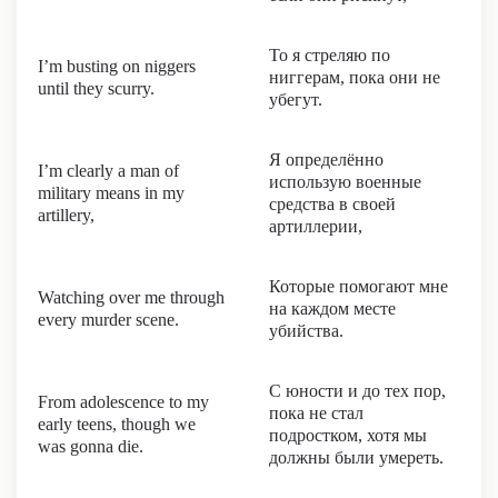
То я стреляю по
I’m busting on niggers
ниггерам, пока они не
until they scurry.
убегут.
Я определённо
I’m clearly a man of
использую военные
military means in my
средства в своей
artillery,
артиллерии,
Которые помогают мне
Watching over me through
на каждом месте
every murder scene.
убийства.
С юности и до тех пор,
From adolescence to my
пока не стал
early teens, though we
подростком, хотя мы
was gonna die.
должны были умереть.