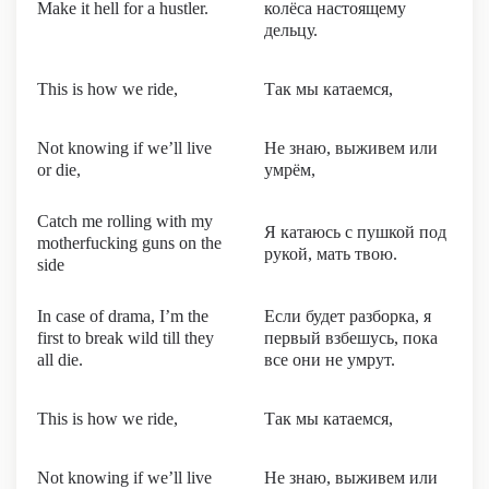
Make it hell for a hustler.
колёса настоящему
дельцу.
This is how we ride,
Так мы катаемся,
Not knowing if we’ll live
Не знаю, выживем или
or die,
умрём,
Catch me rolling with my
Я катаюсь с пушкой под
motherfucking guns on the
рукой, мать твою.
side
In case of drama, I’m the
Если будет разборка, я
first to break wild till they
первый взбешусь, пока
all die.
все они не умрут.
This is how we ride,
Так мы катаемся,
Not knowing if we’ll live
Не знаю, выживем или