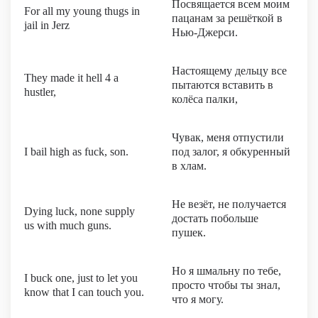
Посвящается всем моим
For all my young thugs in
пацанам за решёткой в
jail in Jerz
Нью-Джерси.
Настоящему дельцу все
They made it hell 4 a
пытаются вставить в
hustler,
колёса палки,
Чувак, меня отпустили
I bail high as fuck, son.
под залог, я обкуренный
в хлам.
Не везёт, не получается
Dying luck, none supply
достать побольше
us with much guns.
пушек.
Но я шмальну по тебе,
I buck one, just to let you
просто чтобы ты знал,
know that I can touch you.
что я могу.