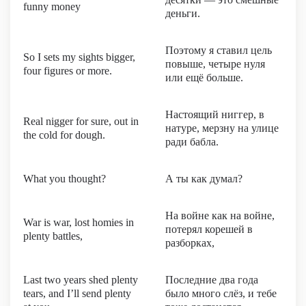
funny money
деньги.
Поэтому я ставил цель
So I sets my sights bigger,
повыше, четыре нуля
four figures or more.
или ещё больше.
Настоящий ниггер, в
Real nigger for sure, out in
натуре, мерзну на улице
the cold for dough.
ради бабла.
What you thought?
А ты как думал?
На войне как на войне,
War is war, lost homies in
потерял корешей в
plenty battles,
разборках,
Last two years shed plenty
Последние два года
tears, and I’ll send plenty
было много слёз, и тебе