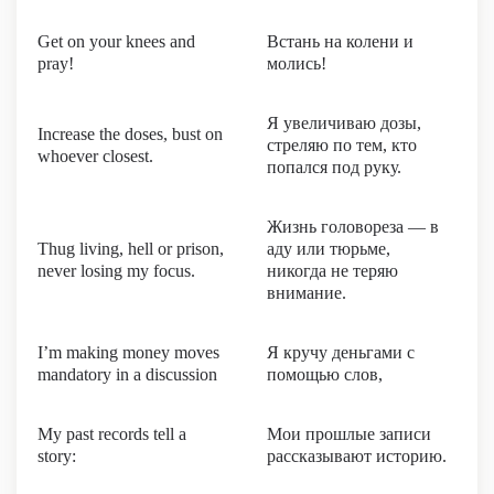
Get on your knees and
Встань на колени и
pray!
молись!
Я увеличиваю дозы,
Increase the doses, bust on
стреляю по тем, кто
whoever closest.
попался под руку.
Жизнь головореза — в
Thug living, hell or prison,
аду или тюрьме,
never losing my focus.
никогда не теряю
внимание.
I’m making money moves
Я кручу деньгами с
mandatory in a discussion
помощью слов,
My past records tell a
Мои прошлые записи
story:
рассказывают историю.