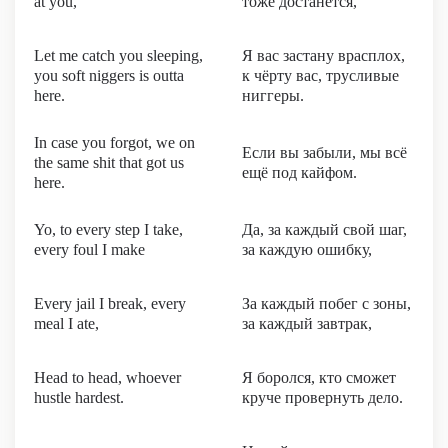
at you,
тоже достанется,
Let me catch you sleeping,
Я вас застану врасплох,
you soft niggers is outta
к чёрту вас, трусливые
here.
ниггеры.
In case you forgot, we on
Если вы забыли, мы всё
the same shit that got us
ещё под кайфом.
here.
Yo, to every step I take,
Да, за каждый свой шаг,
every foul I make
за каждую ошибку,
Every jail I break, every
За каждый побег с зоны,
meal I ate,
за каждый завтрак,
Head to head, whoever
Я боролся, кто сможет
hustle hardest.
круче провернуть дело.