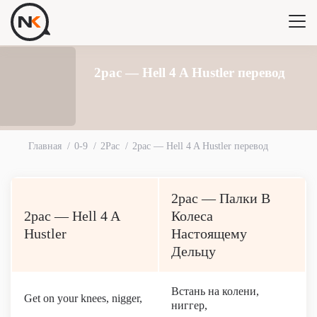
2pac — Hell 4 A Hustler перевод
Главная
0-9
2Pac
2pac — Hell 4 A Hustler перевод
2pac — Палки В
2pac — Hell 4 A
Колеса
Hustler
Настоящему
Дельцу
Встань на колени,
Get on your knees, nigger,
ниггер,