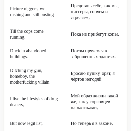
Представь себе, как мы,
Picture niggers, we
ниггеры, гоняем и
rushing and still busting
стреляем,
Till the cops come
Пока не прибегут копы,
running,
Duck in abandoned
Потом прячемся в
buildings.
заброшенных зданиях.
Ditching my gun,
Бросаю пушку, брат, я
homeboy, the
чёртов негодяй.
motherfucking villain.
Мой образ жизни такой
I live the lifestyles of drug
же, как у торговцев
dealers,
наркотиками,
But now legit list,
Но теперь я в законе,