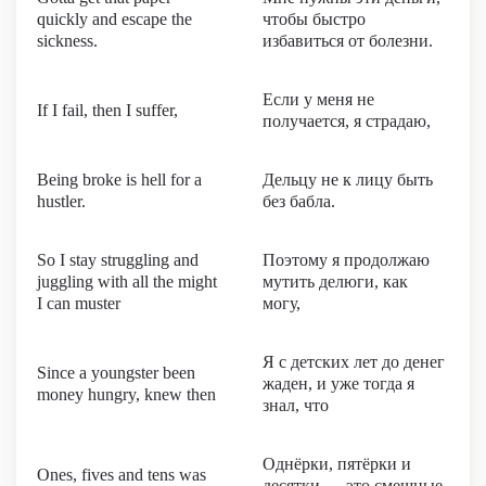
quickly and escape the
чтобы быстро
sickness.
избавиться от болезни.
Если у меня не
If I fail, then I suffer,
получается, я страдаю,
Being broke is hell for a
Дельцу не к лицу быть
hustler.
без бабла.
So I stay struggling and
Поэтому я продолжаю
juggling with all the might
мутить делюги, как
I can muster
могу,
Я с детских лет до денег
Since a youngster been
жаден, и уже тогда я
money hungry, knew then
знал, что
Однёрки, пятёрки и
Ones, fives and tens was
десятки — это смешные