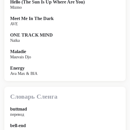
Hello (The Sun Is Up Where Are You)
Mizmo
Meet Me In The Dark
AVE
ONE TRACK MIND
Naïka
Maladie
Mauvais Djo
Energy
Ava Max & BIA
Словарь Сленга
buttmad
перевод
bell-end