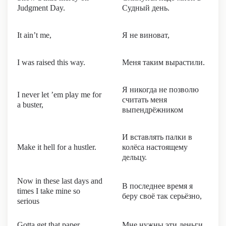
Judgment Day.
Судный день.
It ain’t me,
Я не виноват,
I was raised this way.
Меня таким вырастили.
Я никогда не позволю
I never let ’em play me for
считать меня
a buster,
выпендрёжником
И вставлять палки в
Make it hell for a hustler.
колёса настоящему
дельцу.
Now in these last days and
В последнее время я
times I take mine so
беру своё так серьёзно,
serious
Gotta get that paper
Мне нужны эти деньги,