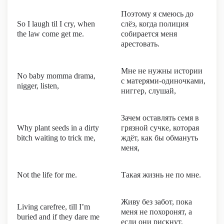
Поэтому я смеюсь до
So I laugh til I cry, when
слёз, когда полиция
the law come get me.
собирается меня
арестовать.
Мне не нужны истории
No baby momma drama,
с матерями-одиночками,
nigger, listen,
ниггер, слушай,
Зачем оставлять семя в
Why plant seeds in a dirty
грязной сучке, которая
bitch waiting to trick me,
ждёт, как бы обмануть
меня,
Not the life for me.
Такая жизнь не по мне.
Живу без забот, пока
Living carefree, till I’m
меня не похоронят, а
buried and if they dare me
если они рискнут,