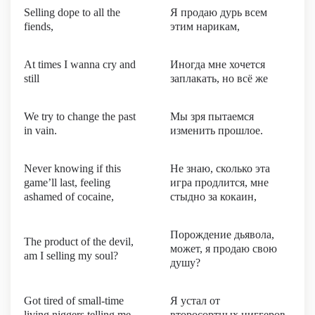
Selling dope to all the
Я продаю дурь всем
fiends,
этим нарикам,
At times I wanna cry and
Иногда мне хочется
still
заплакать, но всё же
We try to change the past
Мы зря пытаемся
in vain.
изменить прошлое.
Never knowing if this
Не знаю, сколько эта
game’ll last, feeling
игра продлится, мне
ashamed of cocaine,
стыдно за кокаин,
Порождение дьявола,
The product of the devil,
может, я продаю свою
am I selling my soul?
душу?
Got tired of small-time
Я устал от
living niggers telling me
второсортных ниггеров,