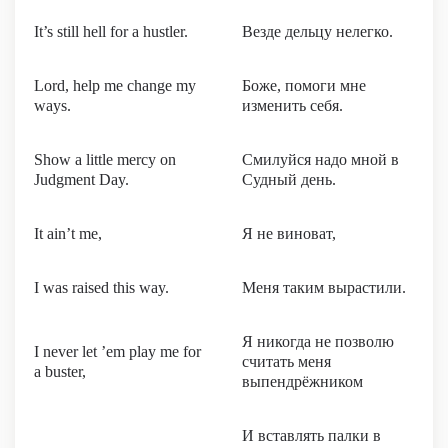
It’s still hell for a hustler.
Везде дельцу нелегко.
Lord, help me change my
Боже, помоги мне
ways.
изменить себя.
Show a little mercy on
Смилуйся надо мной в
Judgment Day.
Судный день.
It ain’t me,
Я не виноват,
I was raised this way.
Меня таким вырастили.
Я никогда не позволю
I never let ’em play me for
считать меня
a buster,
выпендрёжником
И вставлять палки в