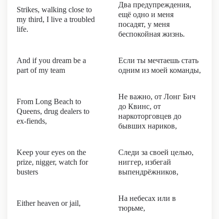
Два предупреждения,
Strikes, walking close to
ещё одно и меня
my third, I live a troubled
посадят, у меня
life.
беспокойная жизнь.
And if you dream be a
Если ты мечтаешь стать
part of my team
одним из моей команды,
Не важно, от Лонг Бич
From Long Beach to
до Квинс, от
Queens, drug dealers to
наркоторговцев до
ex-fiends,
бывших нариков,
Keep your eyes on the
Следи за своей целью,
prize, nigger, watch for
ниггер, избегай
busters
выпендрёжников,
На небесах или в
Either heaven or jail,
тюрьме,