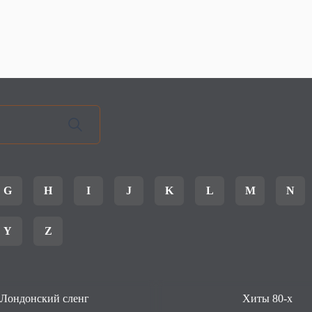
G
H
I
J
K
L
M
N
Y
Z
Лондонский сленг
Хиты 80-х