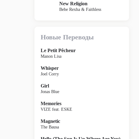
New Religion
Bebe Rexha & Faithless
Новые Переводы
Le Petit Pêcheur
Manon Lisa
Whisper
Joel Corry
Girl
Jonas Blue
Memories
VIZE feat. ESKE
Magnetic
The Bausa
Hello (The Sun Is Up Where Are You)