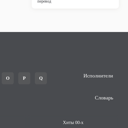
перевод
Исполнители
O
P
Q
Словарь
Хиты 00-х