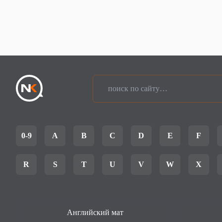
0-9
A
B
C
D
E
F
R
S
T
U
V
W
X
Английский мат