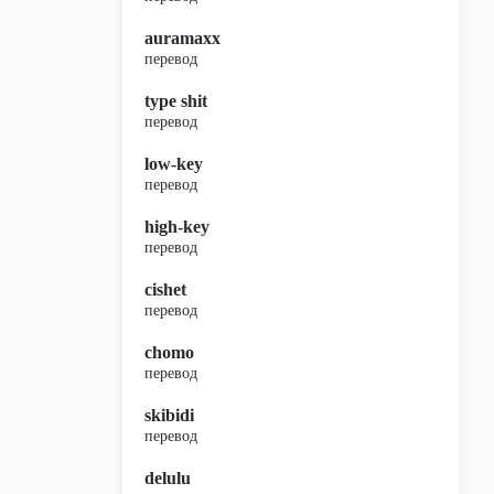
auramaxx
перевод
type shit
перевод
low-key
перевод
high-key
перевод
cishet
перевод
chomo
перевод
skibidi
перевод
delulu