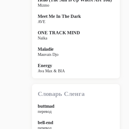
Mizmo
Meet Me In The Dark
AVE
ONE TRACK MIND
Naïka
Maladie
Mauvais Djo
Energy
Ava Max & BIA
Словарь Сленга
buttmad
перевод
bell-end
перевод