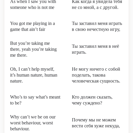
As when I saw you with
Как когда я увидела тебя
someone who is not me
не со мной, а с другой.
You got me playing in a
Ты заставил меня играть
game that ain’t fair
в свою нечестную игру,
But you’re taking me
Ты заставил меня в неё
there, yeah you’re taking
играть.
me there.
Oh, I can’t help myself,
Не могу ничего с собой
it’s human nature, human
поделать, такова
nature.
человеческая сущность.
Who’s to say what’s meant
Кто должен сказать,
to be?
чему суждено?
Why can’t we be on our
Почему мы не можем
worst behaviour, worst
вести себя хуже некуда,
behaviour.