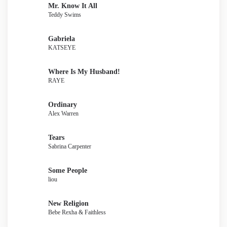
Mr. Know It All
Teddy Swims
Gabriela
KATSEYE
Where Is My Husband!
RAYE
Ordinary
Alex Warren
Tears
Sabrina Carpenter
Some People
liou
New Religion
Bebe Rexha & Faithless