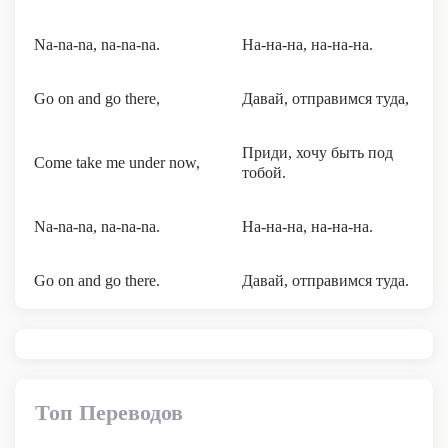
Na-na-na, na-na-na.
На-на-на, на-на-на.
Go on and go there,
Давай, отправимся туда,
Приди, хочу быть под
Come take me under now,
тобой.
Na-na-na, na-na-na.
На-на-на, на-на-на.
Go on and go there.
Давай, отправимся туда.
Топ Переводов