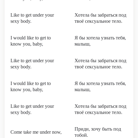
Like to get under your
Хотела бы забраться под
sexy body.
твоё сексуальное тело.
I would like to get to
Я бы хотела узнать тебя,
know you, baby,
малыш,
Like to get under your
Хотела бы забраться под
sexy body.
твоё сексуальное тело.
I would like to get to
Я бы хотела узнать тебя,
know you, baby,
малыш,
Like to get under your
Хотела бы забраться под
sexy body.
твоё сексуальное тело.
Приди, хочу быть под
Come take me under now,
тобой.