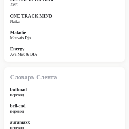
AVE
ONE TRACK MIND
Naïka
Maladie
Mauvais Djo
Energy
Ava Max & BIA
Словарь Сленга
buttmad
перевод
bell-end
перевод
auramaxx
перевод