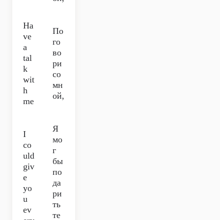
Ha
По
ve
го
a
во
tal
ри
k
со
wit
мн
h
ой,
me
Я
I
мо
co
г
uld
бы
giv
по
e
да
yo
ри
u
ть
ev
те