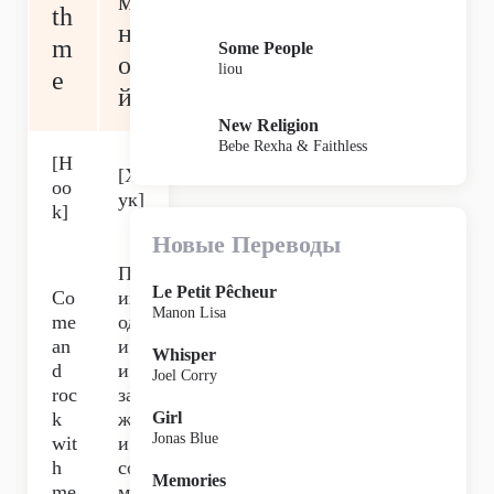
м
th
н
m
Some People
о
liou
e
й
New Religion
Bebe Rexha & Faithless
[H
[Х
oo
ук]
k]
Новые Переводы
Пр
Le Petit Pêcheur
Co
их
Manon Lisa
me
од
an
и
Whisper
d
и
Joel Corry
roc
за
k
жг
Girl
Jonas Blue
wit
и
h
со
Memories
me
мн