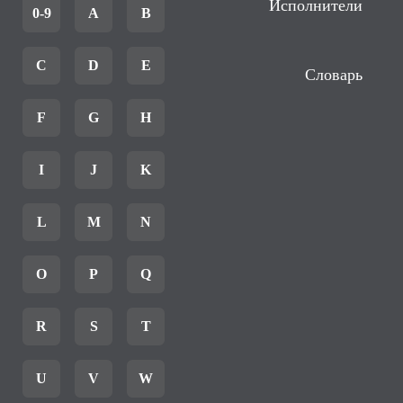
Исполнители
0-9
A
B
C
D
E
Словарь
F
G
H
I
J
K
L
M
N
O
P
Q
R
S
T
U
V
W