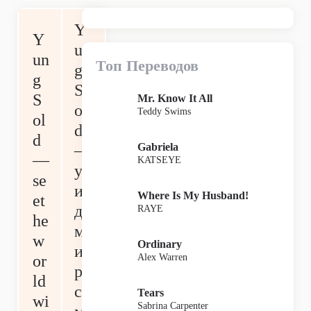
Y
Y
un
un
Топ Переводов
g
g
S
S
Mr. Know It All
ol
Teddy Swims
ol
d
d
Gabriela
—
—
KATSEYE
ув
se
и
Where Is My Husband!
et
дь
RAYE
he
м
w
Ordinary
и
Alex Warren
or
р
ld
со
Tears
wi
Sabrina Carpenter