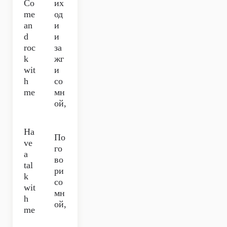
Co
их
me
од
an
и
d
и
roc
за
k
жг
wit
и
h
со
me
мн
ой,
Ha
По
ve
го
a
во
tal
ри
k
со
wit
мн
h
ой,
me