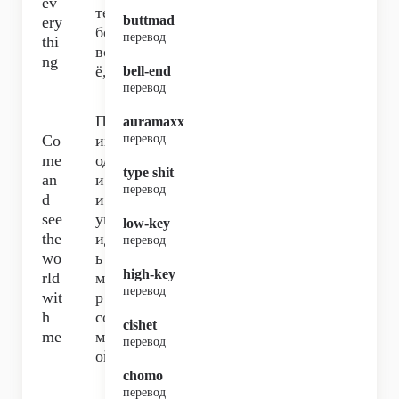
ev
те
buttmad
ery
бе
перевод
thi
вс
ng
ё,
bell-end
перевод
Пр
auramaxx
Co
их
перевод
me
од
type shit
an
и
перевод
d
и
see
ув
low-key
the
ид
перевод
wo
ь
high-key
rld
ми
перевод
wit
р
h
со
cishet
me
мн
перевод
ой.
chomo
перевод