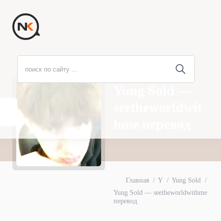
Yung Sold —
seetheworldwit
hme перевод
Главная
Y
Yung Sold
Yung Sold — seetheworldwithme
перевод