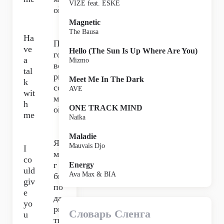
VIZE feat. ESKE
ой,
Magnetic
The Bausa
Ha
По
ve
Hello (The Sun Is Up Where Are You)
го
a
Mizmo
во
tal
ри
Meet Me In The Dark
k
со
AVE
wit
мн
h
ONE TRACK MIND
ой,
me
Naïka
Maladie
Я
Mauvais Djo
I
мо
co
г
Energy
uld
Ava Max & BIA
бы
giv
по
e
да
yo
ри
Словарь Сленга
u
ть