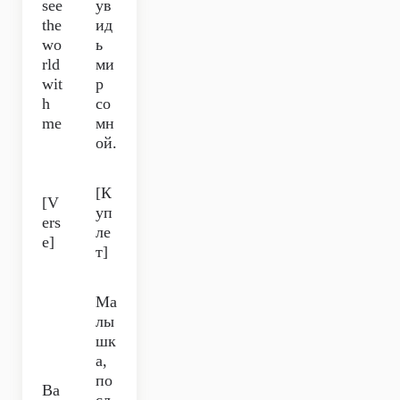
see
ув
the
ид
wo
ь
rld
ми
wit
р
h
со
me
мн
ой.
[К
[V
уп
ers
ле
e]
т]
Ма
лы
шк
а,
по
Ba