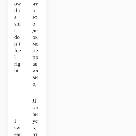
ow
чт
thi
о
s
эт
shi
о
t
де
do
рь
n’t
мо
fee
не
l
пр
rig
ав
ht
ил
ьн
о,
Я
кл
ян
I
ус
sw
ь,
ear
чт