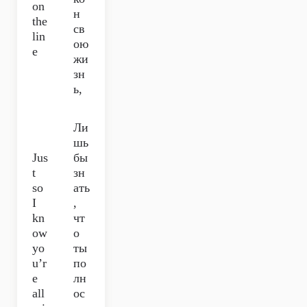
on
н
the
св
lin
ою
e
жи
зн
ь,
Ли
шь
Jus
бы
t
зн
so
ать
I
,
kn
чт
ow
о
yo
ты
u’r
по
e
лн
all
ос