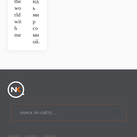
the
ид
wo
ь
rld
ми
wit
р
h
со
me
мн
ой.