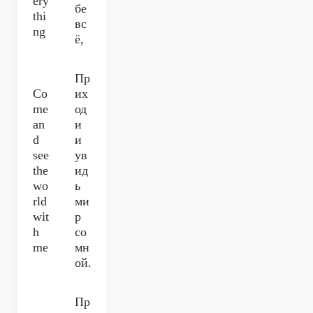
ery
бе
thi
вс
ng
ё,
Пр
Co
их
me
од
an
и
d
и
see
ув
the
ид
wo
ь
rld
ми
wit
р
h
со
me
мн
ой.
Пр