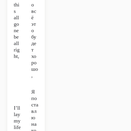
thi
о
s
вс
all
ё
go
эт
ne
о
be
бу
all
де
rig
т
ht,
хо
ро
шо
,
Я
по
ста
I’ll
вл
lay
ю
my
на
life
ко