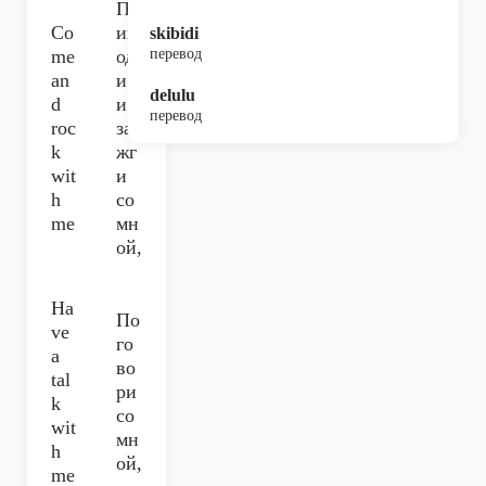
Пр
Co
их
skibidi
me
од
перевод
an
и
delulu
d
и
перевод
roc
за
k
жг
wit
и
h
со
me
мн
ой,
Ha
По
ve
го
a
во
tal
ри
k
со
wit
мн
h
ой,
me