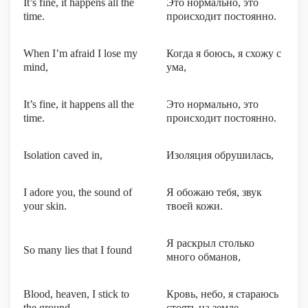
It’s fine, it happens all the
Это нормально, это
time.
происходит постоянно.
When I’m afraid I lose my
Когда я боюсь, я схожу с
mind,
ума,
It’s fine, it happens all the
Это нормально, это
time.
происходит постоянно.
Isolation caved in,
Изоляция обрушилась,
I adore you, the sound of
Я обожаю тебя, звук
your skin.
твоей кожи.
Я раскрыл столько
So many lies that I found
много обманов,
Blood, heaven, I stick to
Кровь, небо, я стараюсь
the ground.
стоять на земле.