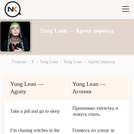
Yung Lean — Agony перевод
Главная
Y
Yung Lean
Yung Lean — Agony перевод
Yung Lean —
Yung Lean —
Agony
Агония
Принимаю таблетку и
Take a pill and go to sleep
ложусь спать,
I’m chasing witches in the
Гоняюсь по улице за