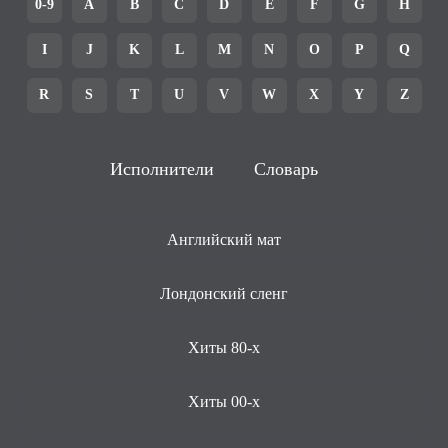
0-9
A
B
C
D
E
F
G
H
I
J
K
L
M
N
O
P
Q
R
S
T
U
V
W
X
Y
Z
Исполнители
Словарь
Английский мат
Лондонский сленг
Хиты 80-х
Хиты 00-х