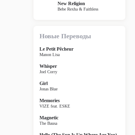
New Religion
Bebe Rexha & Faithless
Новые Переводы
Le Petit Pêcheur
Manon Lisa
Whisper
Joel Corry
Girl
Jonas Blue
Memories
VIZE feat. ESKE
Magnetic
The Bausa
Hello (The Sun Is Up Where Are You)