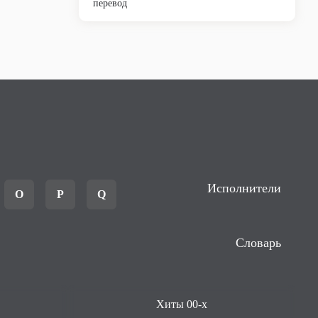
перевод
Исполнители
O
P
Q
Словарь
Хиты 00-х