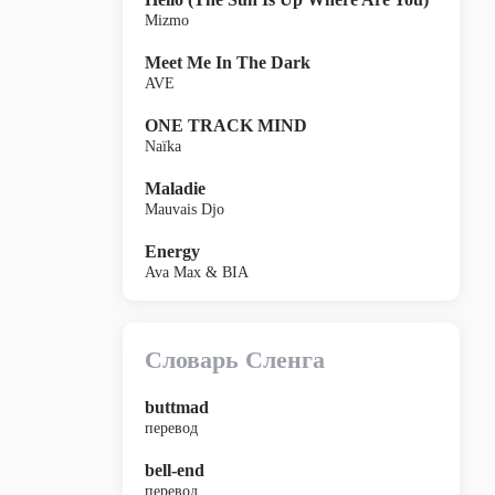
Mizmo
Meet Me In The Dark
AVE
ONE TRACK MIND
Naïka
Maladie
Mauvais Djo
Energy
Ava Max & BIA
Словарь Сленга
buttmad
перевод
bell-end
перевод