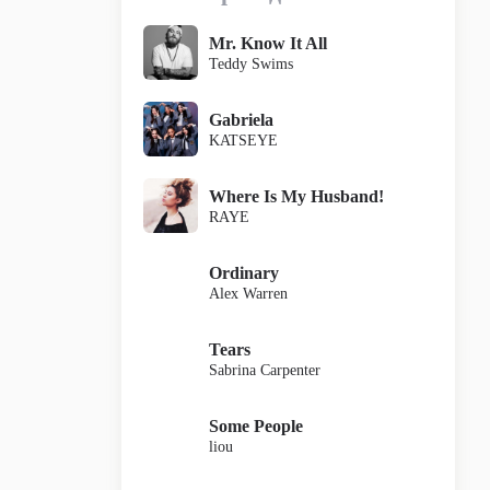
Mr. Know It All
Teddy Swims
Gabriela
KATSEYE
Where Is My Husband!
RAYE
Ordinary
Alex Warren
Tears
Sabrina Carpenter
Some People
liou