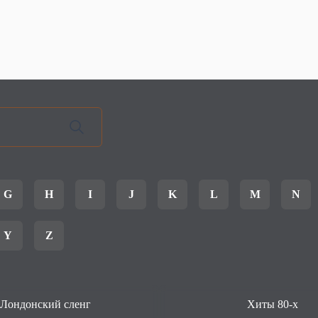
G
H
I
J
K
L
M
N
Y
Z
Лондонский сленг
Хиты 80-х