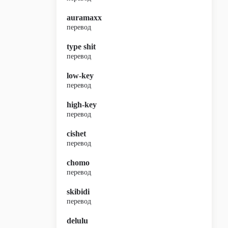
auramaxx
перевод
type shit
перевод
low-key
перевод
high-key
перевод
cishet
перевод
chomo
перевод
skibidi
перевод
delulu