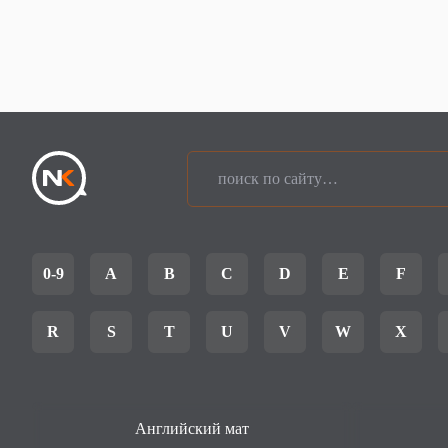
0-9
A
B
C
D
E
F
R
S
T
U
V
W
X
Английский мат