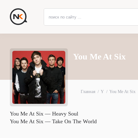
You Me At Six
Главная
Y
You Me At Six
You Me At Six — Heavy Soul
You Me At Six — Take On The World