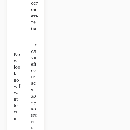
ест
ов
ать
те
бя.
По
сл
No
уш
w
ай,
loo
се
k,
йч
no
ас
w I
я
wa
хо
nt
чу
to
ко
cu
нч
m
ит
ь.