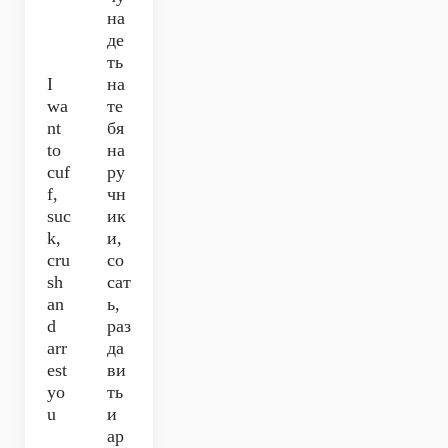
на
де
ть
I
на
wa
те
nt
бя
to
на
cuf
ру
f,
чн
suc
ик
k,
и,
cru
со
sh
сат
an
ь,
d
раз
arr
да
est
ви
yo
ть
u
и
ар