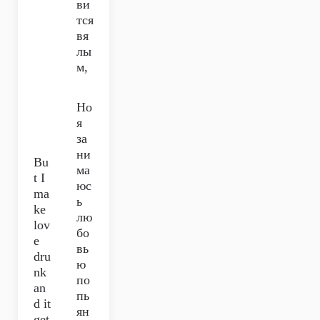
ви
тся
вя
лы
м,
Но
я
за
ни
Bu
ма
t I
юс
ma
ь
ke
лю
lov
бо
e
вь
dru
ю
nk
по
an
пь
d it
ян
get