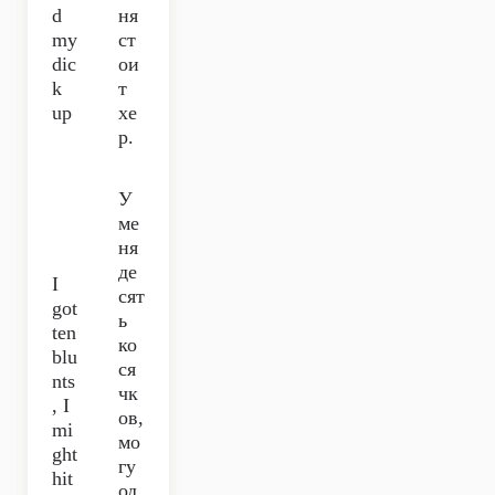
d
ня
my
ст
dic
ои
k
т
up
хе
р.
У
ме
ня
де
I
сят
got
ь
ten
ко
blu
ся
nts
чк
, I
ов,
mi
мо
ght
гу
hit
од