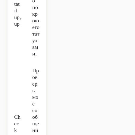
о
tat
по
it
кр
up,
ою
up
его
тат
ух
ам
и,
Пр
ов
ер
ь
мо
ё
со
Ch
об
ec
ще
k
ни