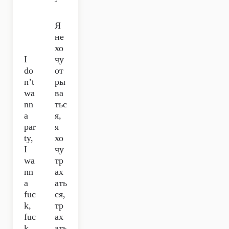
Я
не
хо
I
чу
do
от
n’t
ры
wa
ва
nn
тьс
a
я,
par
я
ty,
хо
I
чу
wa
тр
nn
ах
a
ать
fuc
ся,
k,
тр
fuc
ах
k,
ать