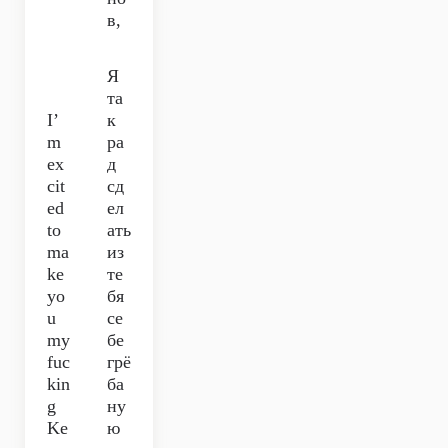
в,
Я
та
I’
к
m
ра
ex
д
cit
сд
ed
ел
to
ать
ma
из
ke
те
yo
бя
u
се
my
бе
fuc
грё
kin
ба
g
ну
Ke
ю