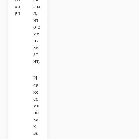
ou
аза
gh
л,
чт
о с
ме
ня
хв
ат
ит,
И
се
кс
со
мн
ой
ка
к
ва