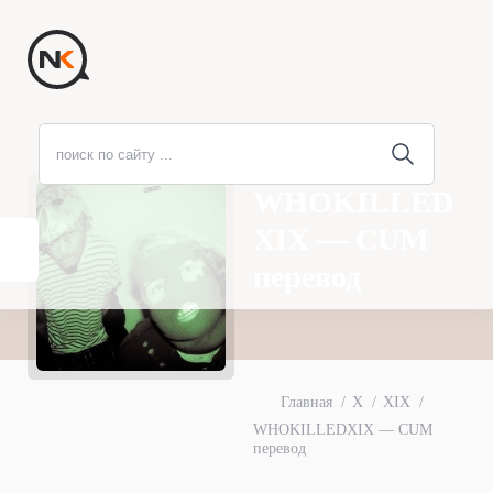
WHOKILLED
XIX — CUM
перевод
Главная
X
XIX
WHOKILLEDXIX — CUM
перевод