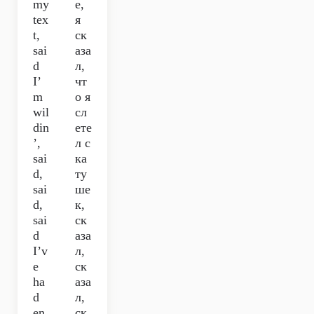
my
е,
tex
я
t,
ск
sai
аза
d
л,
I’
чт
m
о я
wil
сл
din
ете
’,
л с
sai
ка
d,
ту
sai
ше
d,
к,
sai
ск
d
аза
I’v
л,
e
ск
ha
аза
d
л,
en
ск