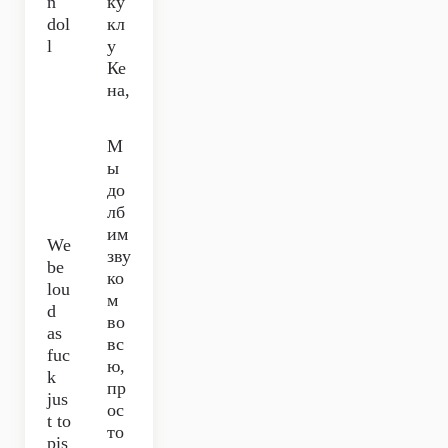
n
ку
dol
кл
l
у
Ке
на,
М
ы
до
лб
им
We
зву
be
ко
lou
м
d
во
as
вс
fuc
ю,
k
пр
jus
ос
t to
то
pis