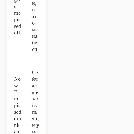
и,
s
и
me
эт
pis
о
sed
ме
off
ня
бе
си
т,
Се
No
йч
w
ас
I’
я в
m
жо
pis
пу
sed
пь
dru
ян,
nk
и у
an
ме