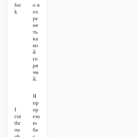
fuc
о я
k
ох
ре
не
ть
ка
ко
й
го
ря
чи
й.
Я
пр
I
ор
cut
еза
thr
ю
ou
ба
gh
с,