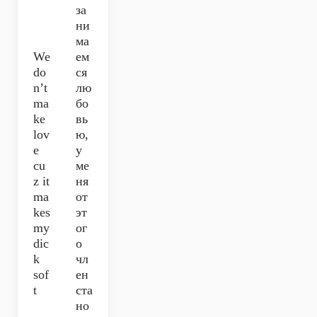
за
ни
ма
We
ем
do
ся
n’t
лю
ma
бо
ke
вь
lov
ю,
e
у
cu
ме
z it
ня
ma
от
kes
эт
my
ог
dic
о
k
чл
sof
ен
t
ста
но