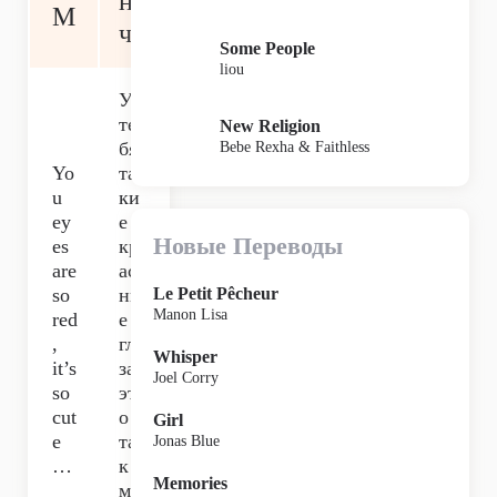
н
M
ча
Some People
liou
У
те
New Religion
бя
Bebe Rexha & Faithless
Yo
та
u
ки
ey
е
Новые Переводы
es
кр
are
ас
so
ны
Le Petit Pêcheur
Manon Lisa
red
е
,
гла
Whisper
it’s
за,
Joel Corry
so
эт
cut
о
Girl
e
та
Jonas Blue
…
к
Memories
ми