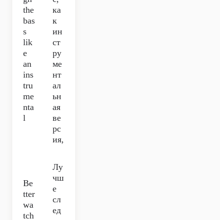
the
ка
bas
к
s
ин
lik
ст
e
ру
an
ме
ins
нт
tru
ал
me
ьн
nta
ая
l
ве
рс
ия,
Лу
чш
Be
е
tter
сл
wa
ед
tch