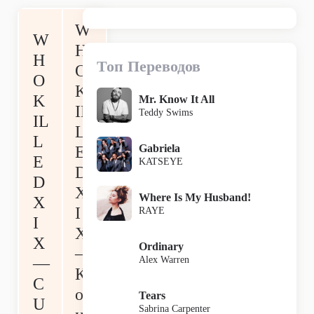
W
W
H
H
Топ Переводов
O
O
K
K
Mr. Know It All
IL
Teddy Swims
IL
L
L
Gabriela
E
E
KATSEYE
D
D
X
Where Is My Husband!
X
I
RAYE
I
X
X
Ordinary
—
Alex Warren
—
К
C
о
Tears
U
Sabrina Carpenter