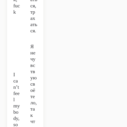
fuc
ся,
k
тр
ах
ать
ся.
Я
не
чу
вс
тв
I
ую
ca
св
n’t
оё
fee
те
l
ло,
my
та
bo
к
dy,
чт
so