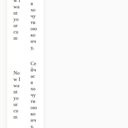
w I
я
wa
хо
nt
чу
yo
тв
ur
ою
cu
ко
m
нч
у,
Се
йч
No
ас
w I
я
wa
хо
nt
чу
yo
тв
ur
ою
cu
ко
m
нч
у.