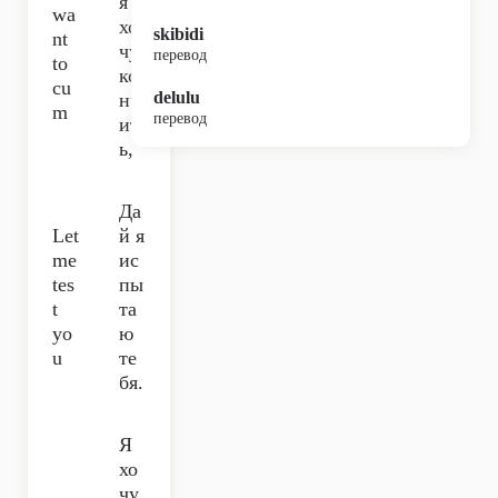
я
wa
хо
skibidi
nt
чу
перевод
to
ко
cu
delulu
нч
m
перевод
ит
ь,
Да
Let
й я
me
ис
tes
пы
t
та
yo
ю
u
те
бя.
Я
хо
чу