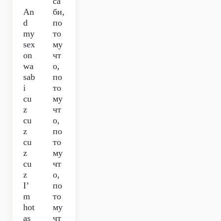
са
An
би,
d
по
my
то
sex
му
on
чт
wa
о,
sab
по
i
то
cu
му
z
чт
cu
о,
z
по
cu
то
z
му
cu
чт
z
о,
I’
по
m
то
hot
му
as
чт