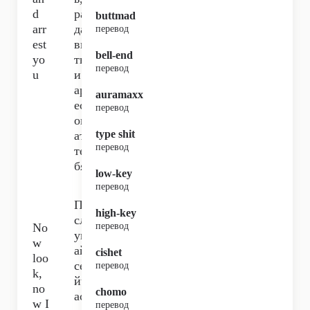
d
раз
buttmad
arr
да
перевод
est
ви
bell-end
yo
ть
перевод
u
и
ар
auramaxx
ест
перевод
ов
type shit
ать
перевод
те
бя.
low-key
перевод
По
high-key
сл
No
перевод
уш
w
ай,
cishet
loo
се
перевод
k,
йч
no
chomo
ас
w I
перевод