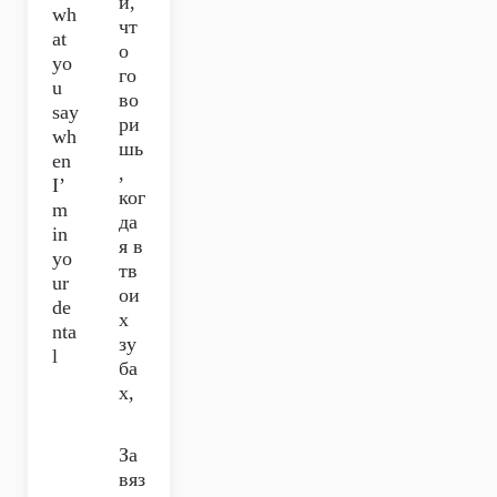
и,
wh
чт
at
о
yo
го
u
во
say
ри
wh
шь
en
,
I’
ког
m
да
in
я в
yo
тв
ur
ои
de
х
nta
зу
l
ба
х,
За
вяз