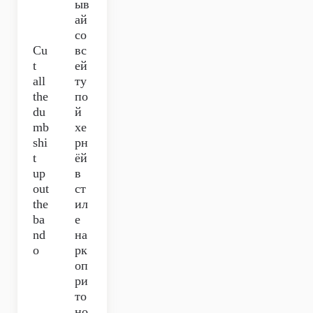
ыв
ай
со
Cu
вс
t
ей
all
ту
the
по
du
й
mb
хе
shi
рн
t
ёй
up
в
out
ст
the
ил
ba
е
nd
на
o
рк
оп
ри
то
но