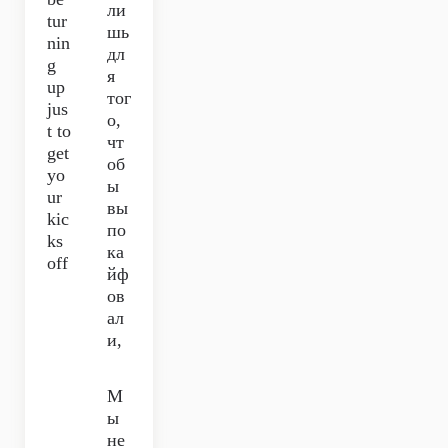
ли
tur
шь
nin
дл
g
я
up
тог
jus
о,
t to
чт
get
об
yo
ы
ur
вы
kic
по
ks
ка
off
йф
ов
ал
и,
М
ы
не