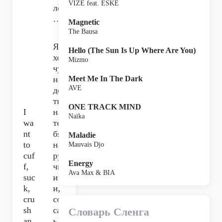
VIZE feat. ESKE
ло
…
Magnetic
The Bausa
Я
Hello (The Sun Is Up Where Are You)
хо
Mizmo
чу
на
Meet Me In The Dark
AVE
де
ть
ONE TRACK MIND
I
на
Naïka
wa
те
nt
бя
Maladie
to
на
Mauvais Djo
cuf
ру
Energy
f,
чн
Ava Max & BIA
suc
ик
k,
и,
cru
со
sh
сат
Словарь Сленга
an
ь,