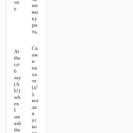
on
ин
e
вы
ку
ри
ть,
Ск
At
аж
the
и
cri
на
b
ха
say
те
(A
(а!
h!)
),
wh
ког
en
да
I
я
sm
ус
ash
ко
the