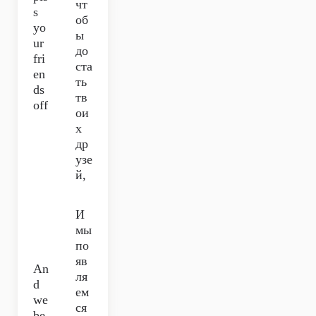
чт
s
об
yo
ы
ur
до
fri
ста
en
ть
ds
тв
off
ои
х
др
узе
й,
И
мы
по
яв
An
ля
d
ем
we
ся
be