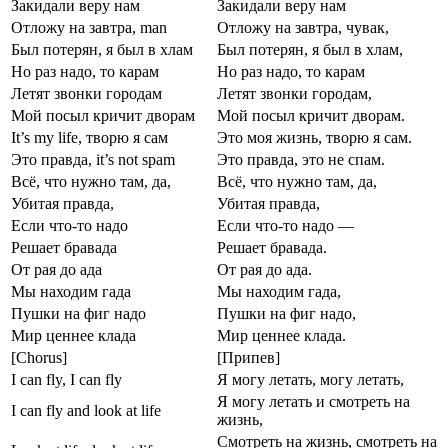
Закидали веру нам
Закидали веру нам
Отложу на завтра, man
Отложу на завтра, чувак,
Был потерян, я был в хлам
Был потерян, я был в хлам,
Но раз надо, то карам
Но раз надо, то карам
Летят звонки городам
Летят звонки городам,
Мой посыл кричит дворам
Мой посыл кричит дворам.
It’s my life, творю я сам
Это моя жизнь, творю я сам.
Это правда, it’s not spam
Это правда, это не спам.
Всё, что нужно там, да,
Всё, что нужно там, да,
Убитая правда,
Убитая правда,
Если что-то надо
Если что-то надо —
Решает бравада
Решает бравада.
От рая до ада
От рая до ада.
Мы находим гада
Мы находим гада,
Пушки на фиг надо
Пушки на фиг надо,
Мир ценнее клада
Мир ценнее клада.
[Chorus]
[Припев]
I can fly, I can fly
Я могу летать, могу летать,
Я могу летать и смотреть на
I can fly and look at life
жизнь,
Смотреть на жизнь, смотреть на