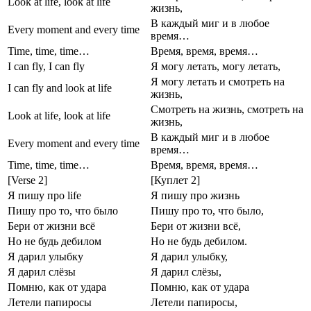
Look at life, look at life
жизнь,
В каждый миг и в любое
Every moment and every time
время…
Time, time, time…
Время, время, время…
I can fly, I can fly
Я могу летать, могу летать,
Я могу летать и смотреть на
I can fly and look at life
жизнь,
Смотреть на жизнь, смотреть на
Look at life, look at life
жизнь,
В каждый миг и в любое
Every moment and every time
время…
Time, time, time…
Время, время, время…
[Verse 2]
[Куплет 2]
Я пишу про life
Я пишу про жизнь
Пишу про то, что было
Пишу про то, что было,
Бери от жизни всё
Бери от жизни всё,
Но не будь дебилом
Но не будь дебилом.
Я дарил улыбку
Я дарил улыбку,
Я дарил слёзы
Я дарил слёзы,
Помню, как от удара
Помню, как от удара
Летели папиросы
Летели папиросы,