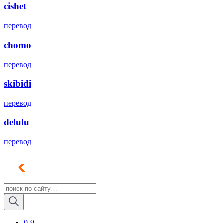
cishet
перевод
chomo
перевод
skibidi
перевод
delulu
перевод
0-9