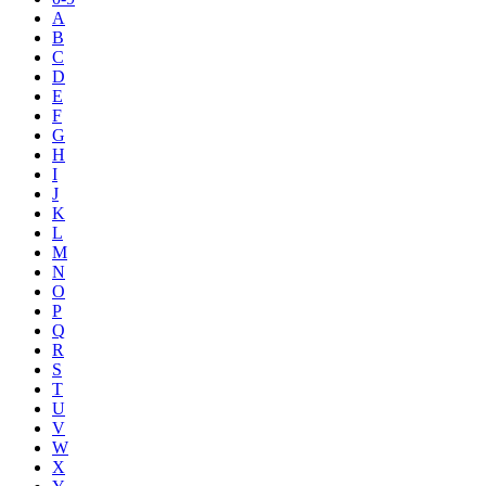
A
B
C
D
E
F
G
H
I
J
K
L
M
N
O
P
Q
R
S
T
U
V
W
X