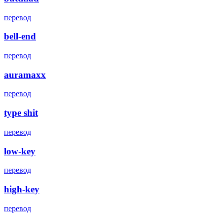
перевод
bell-end
перевод
auramaxx
перевод
type shit
перевод
low-key
перевод
high-key
перевод