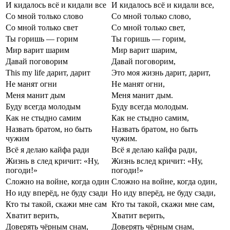
И кидалось всё и кидали все
И кидалось всё и кидали все,
Со мной только слово
Со мной только слово,
Со мной только свет
Со мной только свет,
Ты горишь — горим
Ты горишь — горим,
Мир варит шарим
Мир варит шарим,
Давай поговорим
Давай поговорим,
This my life дарит, дарит
Это моя жизнь дарит, дарит,
Не манят огни
Не манят огни,
Меня манит дым
Меня манит дым.
Буду всегда молодым
Буду всегда молодым.
Как не стыдно самим
Как не стыдно самим,
Назвать братом, но быть
Назвать братом, но быть
чужим
чужим.
Всё я делаю кайфа ради
Всё я делаю кайфа ради,
Жизнь в след кричит: «Ну,
Жизнь вслед кричит: «Ну,
погоди!»
погоди!»
Сложно на войне, когда один
Сложно на войне, когда один,
Но иду вперёд, не буду сзади
Но иду вперёд, не буду сзади,
Кто ты такой, скажи мне сам
Кто ты такой, скажи мне сам,
Хватит верить,
Хватит верить,
Доверять чёрным снам,
Доверять чёрным снам,