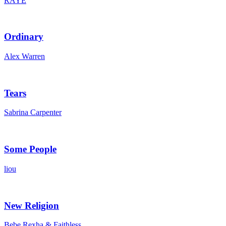
RAYE
Ordinary
Alex Warren
Tears
Sabrina Carpenter
Some People
liou
New Religion
Bebe Rexha & Faithless