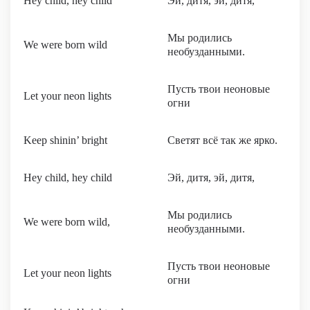
Hey child, hey child
Эй, дитя, эй, дитя,
Мы родились
We were born wild
необузданными.
Пусть твои неоновые
Let your neon lights
огни
Keep shinin’ bright
Светят всё так же ярко.
Hey child, hey child
Эй, дитя, эй, дитя,
Мы родились
We were born wild,
необузданными.
Пусть твои неоновые
Let your neon lights
огни