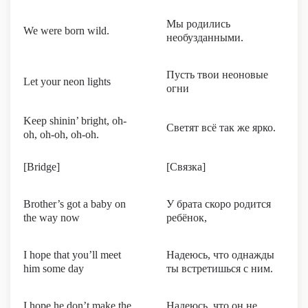
Мы родились
We were born wild.
необузданными.
Пусть твои неоновые
Let your neon lights
огни
Keep shinin’ bright, oh-
Светят всё так же ярко.
oh, oh-oh, oh-oh.
[Bridge]
[Связка]
Brother’s got a baby on
У брата скоро родится
the way now
ребёнок,
I hope that you’ll meet
Надеюсь, что однажды
him some day
ты встретишься с ним.
I hope he don’t make the
Надеюсь, что он не