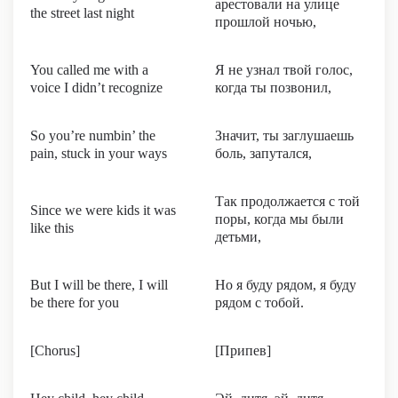
арестовали на улице
the street last night
прошлой ночью,
You called me with a
Я не узнал твой голос,
voice I didn’t recognize
когда ты позвонил,
So you’re numbin’ the
Значит, ты заглушаешь
pain, stuck in your ways
боль, запутался,
Так продолжается с той
Since we were kids it was
поры, когда мы были
like this
детьми,
But I will be there, I will
Но я буду рядом, я буду
be there for you
рядом с тобой.
[Chorus]
[Припев]