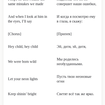
same mistakes we made
совершит наши ошибки,
And when I look at him in
И когда я посмотрю ему
the eyes, I’ll say
в глаза, я скажу:
[Chorus]
[Припев]
Hey child, hey child
Эй, дитя, эй, дитя,
Мы родились
We were born wild
необузданными.
Пусть твои неоновые
Let your neon lights
огни
Keep shinin’ bright
Светят всё так же ярко.