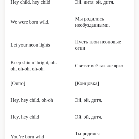
Hey child, hey child
Эй, дитя, эй, дитя,
Мы родились
We were born wild.
необузданными.
Пусть твои неоновые
Let your neon lights
огни
Keep shinin’ bright, oh-
Светят всё так же ярко.
oh, oh-oh, oh-oh.
[Outro]
[Концовка]
Hey, hey child, oh-oh
Эй, эй, дитя,
Hey, hey child
Эй, эй, дитя,
Ты родился
You’re born wild