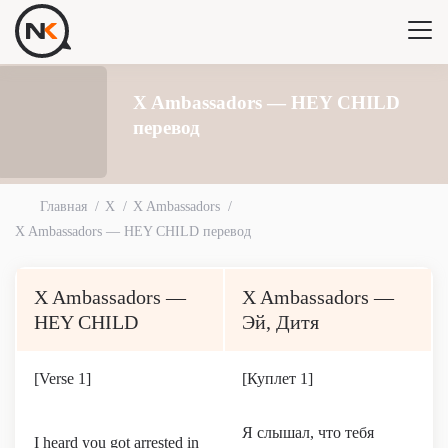
X Ambassadors — HEY CHILD
перевод
Главная
X
X Ambassadors
X Ambassadors — HEY CHILD перевод
X Ambassadors —
X Ambassadors —
HEY CHILD
Эй, Дитя
[Verse 1]
[Куплет 1]
Я слышал, что тебя
I heard you got arrested in