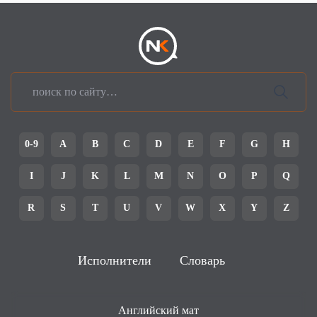
0-9
A
B
C
D
E
F
G
H
I
J
K
L
M
N
O
P
Q
R
S
T
U
V
W
X
Y
Z
Исполнители
Словарь
Английский мат