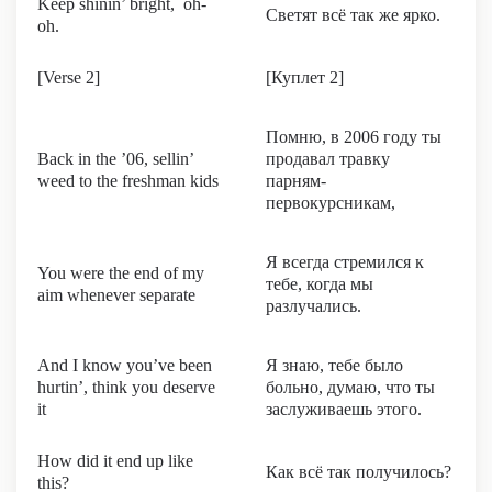
Keep shinin’ bright, oh-
Светят всё так же ярко.
oh.
[Verse 2]
[Куплет 2]
Помню, в 2006 году ты
Back in the ’06, sellin’
продавал травку
weed to the freshman kids
парням-
первокурсникам,
Я всегда стремился к
You were the end of my
тебе, когда мы
aim whenever separate
разлучались.
And I know you’ve been
Я знаю, тебе было
hurtin’, think you deserve
больно, думаю, что ты
it
заслуживаешь этого.
How did it end up like
Как всё так получилось?
this?