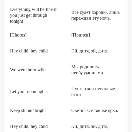
Everything will be fine if
Всё будет хорошо, лишь
you just get through
переживи эту ночь.
tonight
[Chorus]
[Припев]
Hey child, hey child
Эй, дитя, эй, дитя,
Мы родились
We were born wild
необузданными.
Пусть твои неоновые
Let your neon lights
огни
Keep shinin’ bright
Светят всё так же ярко.
Hey child, hey child
Эй, дитя, эй, дитя,