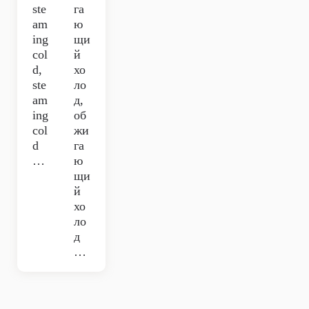
ste
га
am
ю
ing
щи
col
й
d,
хо
ste
ло
am
д,
ing
об
col
жи
d
га
…
ю
щи
й
хо
ло
д
…