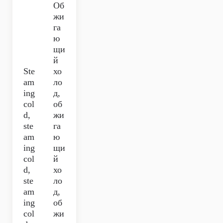
Об
жи
га
ю
щи
й
Ste
хо
am
ло
ing
д,
col
об
d,
жи
ste
га
am
ю
ing
щи
col
й
d,
хо
ste
ло
am
д,
ing
об
col
жи