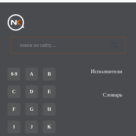
Исполнители
0-9
A
B
C
D
E
Словарь
F
G
H
I
J
K