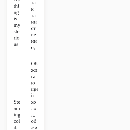
та
thi
к
ng
та
is
ин
my
ст
ste
ве
rio
нн
us
о,
Об
жи
га
ю
щи
й
Ste
хо
am
ло
ing
д,
col
об
d,
жи