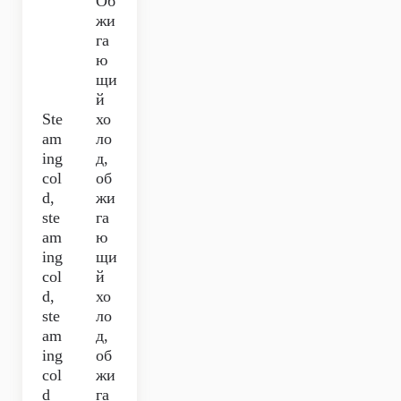
Об
жи
га
ю
щи
й
Ste
хо
am
ло
ing
д,
col
об
d,
жи
ste
га
am
ю
ing
щи
col
й
d,
хо
ste
ло
am
д,
ing
об
col
жи
d
га