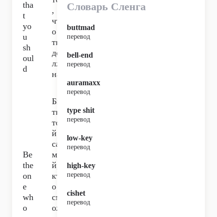
tha
Словарь Сленга
,
t
чт
yo
buttmad
о
u
перевод
ты
sh
до
bell-end
oul
лж
перевод
d
на
auramaxx
перевод
Бы
type shit
ть
перевод
то
й
low-key
са
перевод
Be
мо
the
й,
high-key
on
кт
перевод
e
о
cishet
wh
см
перевод
o
ож