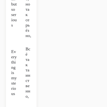
but
но
so
та
ser
к
iou
се
s
рь
ёз
но,
Вс
Ev
ё
ery
та
thi
к
ng
та
is
ин
my
ст
ste
ве
rio
нн
us
о,