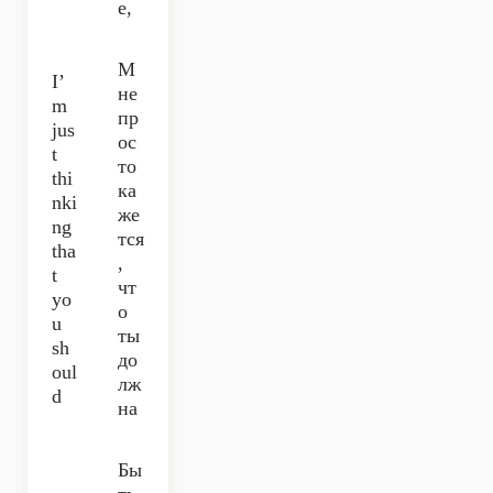
е,
М
I’
не
m
пр
jus
ос
t
то
thi
ка
nki
же
ng
тся
tha
,
t
чт
yo
о
u
ты
sh
до
oul
лж
d
на
Бы