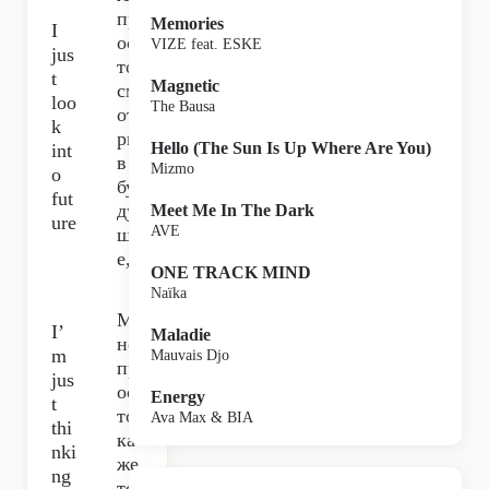
пр
Memories
I
ос
VIZE feat. ESKE
jus
то
t
Magnetic
см
loo
The Bausa
от
k
рю
Hello (The Sun Is Up Where Are You)
int
в
Mizmo
o
бу
fut
ду
Meet Me In The Dark
ure
AVE
ще
е,
ONE TRACK MIND
Naïka
М
I’
Maladie
не
m
Mauvais Djo
пр
jus
ос
Energy
t
то
Ava Max & BIA
thi
ка
nki
же
ng
тся