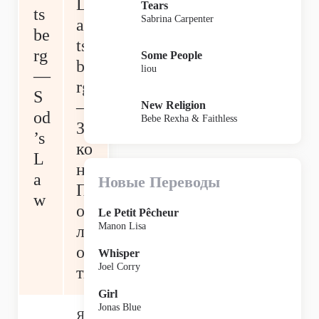
L
Tears
ts
Sabrina Carpenter
an
be
ts
rg
Some People
be
liou
—
rg
S
—
New Religion
od
Bebe Rexha & Faithless
За
’s
ко
L
н
a
Новые Переводы
П
w
од
Le Petit Pêcheur
Manon Lisa
л
ос
Whisper
Joel Corry
ти
Girl
Jonas Blue
Я