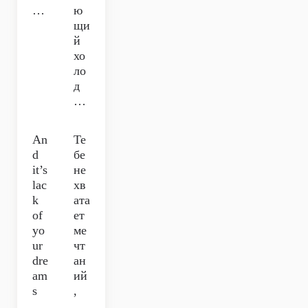
…
ю
щи
й
хо
ло
д
…
An
Те
d
бе
it’s
не
lac
хв
k
ата
of
ет
yo
ме
ur
чт
dre
ан
am
ий
s
,