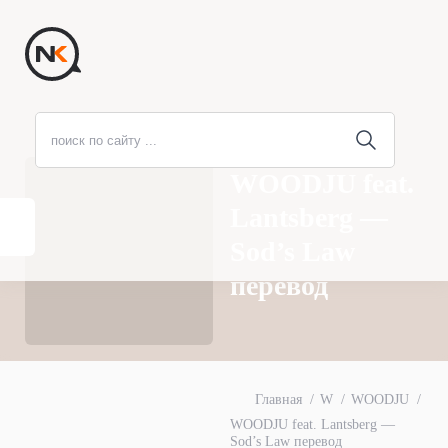
WOODJU feat.
Lantsberg —
Sod’s Law
перевод
Главная
W
WOODJU
WOODJU feat. Lantsberg —
Sod’s Law перевод