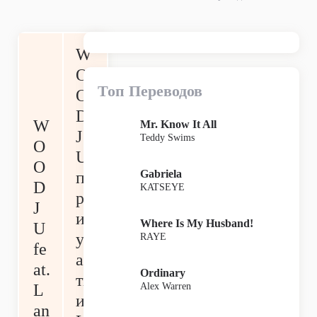
W
O
Топ Переводов
O
D
W
Mr. Know It All
J
Teddy Swims
O
U
O
Gabriela
п
D
KATSEYE
р
J
и
Where Is My Husband!
U
уч
RAYE
fe
ас
at.
Ordinary
ти
Alex Warren
L
и
an