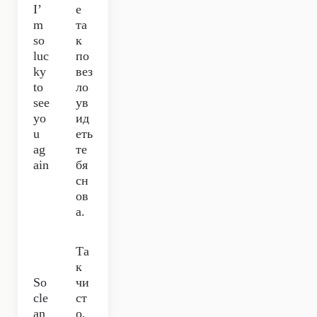
I’
е
m
та
so
к
luc
по
ky
вез
to
ло
see
ув
yo
ид
u
еть
ag
те
ain
бя
сн
ов
а.
Та
к
So
чи
cle
ст
an
о,