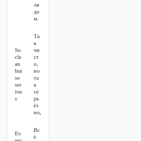
ля
до
м.
Та
к
So
чи
cle
ст
an
о,
but
но
so
та
ser
к
iou
се
s
рь
ёз
но,
Вс
Ev
ё
ery