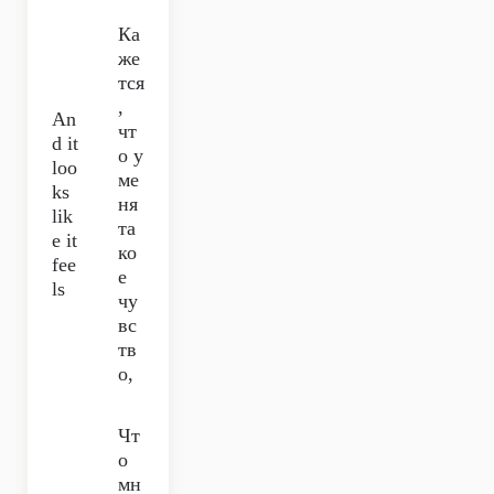
Ка
же
тся
,
An
чт
d it
о у
loo
ме
ks
ня
lik
та
e it
ко
fee
е
ls
чу
вс
тв
о,
Чт
о
мн