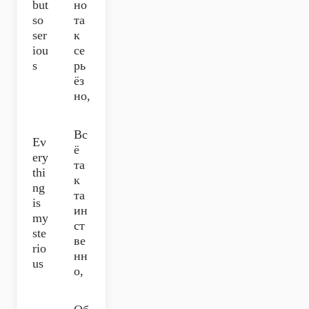
but
но
so
та
ser
к
iou
се
s
рь
ёз
но,
Вс
Ev
ё
ery
та
thi
к
ng
та
is
ин
my
ст
ste
ве
rio
нн
us
о,