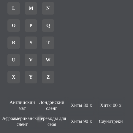
L
M
N
O
P
Q
R
S
T
U
V
W
X
Y
Z
Английский
Лондонский
Хиты 80-х
Хиты 00-х
мат
сленг
Афроамериканский
Переводы для
Хиты 90-х
Саундтреки
сленг
себя