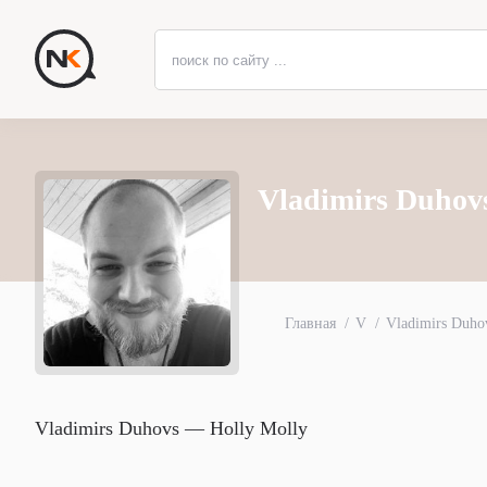
Vladimirs Duhov
Главная
V
Vladimirs Duho
Vladimirs Duhovs — Holly Molly