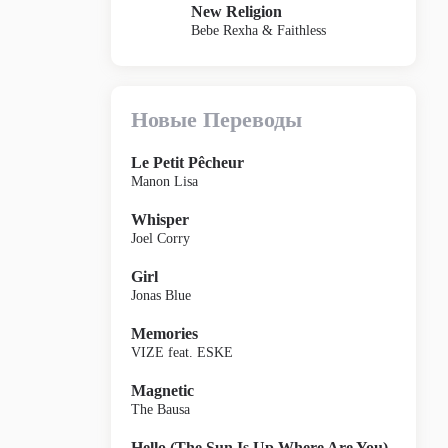
New Religion
Bebe Rexha & Faithless
Новые Переводы
Le Petit Pêcheur
Manon Lisa
Whisper
Joel Corry
Girl
Jonas Blue
Memories
VIZE feat. ESKE
Magnetic
The Bausa
Hello (The Sun Is Up Where Are You)