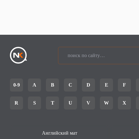
0-9
A
B
C
D
E
F
R
S
T
U
V
W
X
Английский мат