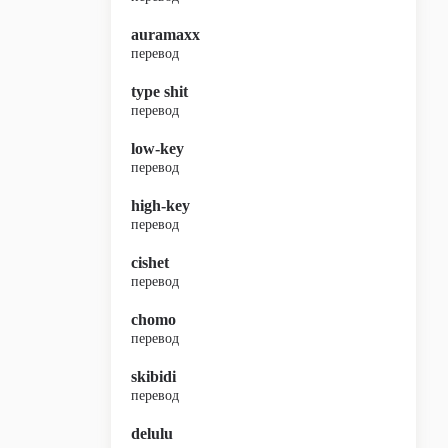
auramaxx
перевод
type shit
перевод
low-key
перевод
high-key
перевод
cishet
перевод
chomo
перевод
skibidi
перевод
delulu