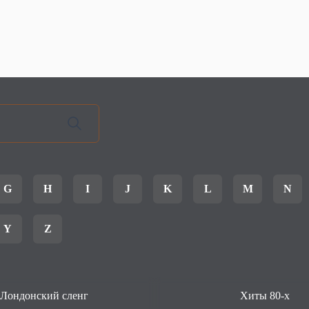
G
H
I
J
K
L
M
N
Y
Z
Лондонский сленг
Хиты 80-х