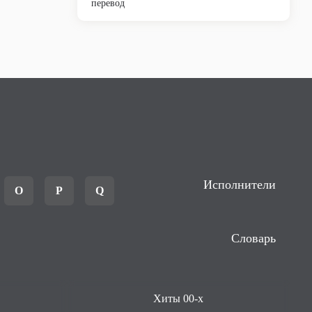
перевод
Исполнители
O
P
Q
Словарь
Хиты 00-х