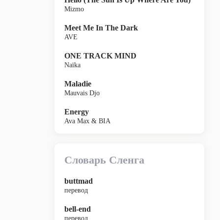
Mizmo
Meet Me In The Dark
AVE
ONE TRACK MIND
Naïka
Maladie
Mauvais Djo
Energy
Ava Max & BIA
Словарь Сленга
buttmad
перевод
bell-end
перевод