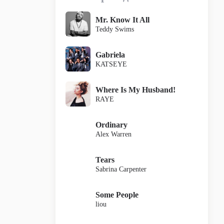
Mr. Know It All
Teddy Swims
Gabriela
KATSEYE
Where Is My Husband!
RAYE
Ordinary
Alex Warren
Tears
Sabrina Carpenter
Some People
liou