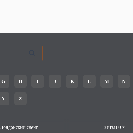
G
H
I
J
K
L
M
N
Y
Z
Лондонский сленг
Хиты 80-х