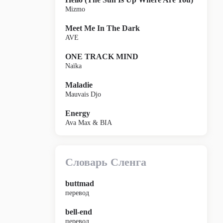
Mizmo
Meet Me In The Dark
AVE
ONE TRACK MIND
Naïka
Maladie
Mauvais Djo
Energy
Ava Max & BIA
Словарь Сленга
buttmad
перевод
bell-end
перевод