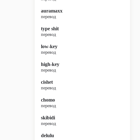
auramaxx
перевод
type shit
перевод
low-key
перевод
high-key
перевод
cishet
перевод
chomo
перевод
skibidi
перевод
delulu