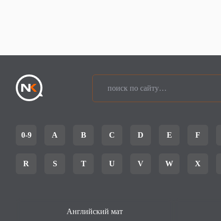
0-9
A
B
C
D
E
F
R
S
T
U
V
W
X
Английский мат