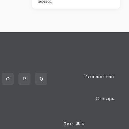
перевод
Исполнители
O
P
Q
Словарь
Хиты 00-х