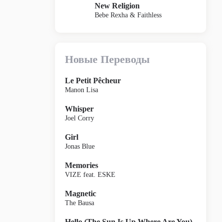
New Religion
Bebe Rexha & Faithless
Новые Переводы
Le Petit Pêcheur
Manon Lisa
Whisper
Joel Corry
Girl
Jonas Blue
Memories
VIZE feat. ESKE
Magnetic
The Bausa
Hello (The Sun Is Up Where Are You)