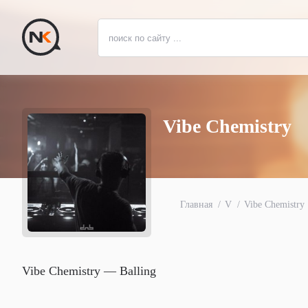
Vibe Chemistry
Главная
V
Vibe Chemistry
Vibe Chemistry — Balling