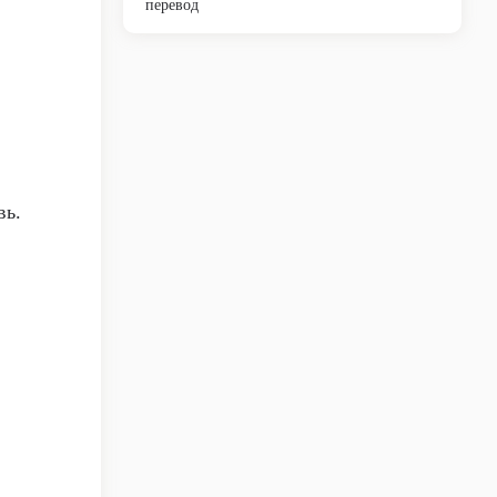
перевод
вь.