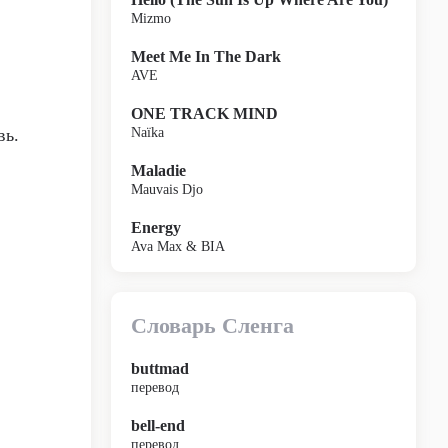
Mizmo
Meet Me In The Dark
AVE
ONE TRACK MIND
вь.
Naïka
Maladie
Mauvais Djo
Energy
Ava Max & BIA
Словарь Сленга
buttmad
перевод
bell-end
перевод