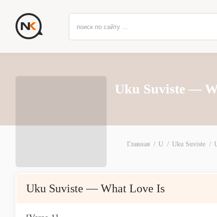
Uku Suviste — W
Главная
U
Uku Suviste
Uku Suviste — What Love Is