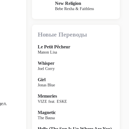
New Religion
Bebe Rexha & Faithless
Новые Переводы
Le Petit Pêcheur
Manon Lisa
Whisper
Joel Corry
Girl
Jonas Blue
Memories
VIZE feat. ESKE
дел.
Magnetic
The Bausa
Hello (The Sun Is Up Where Are You)