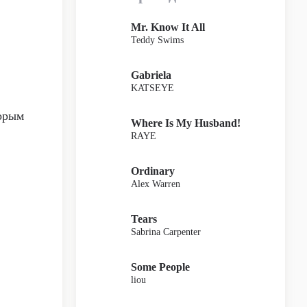
Mr. Know It All
Teddy Swims
Gabriela
KATSEYE
торым
Where Is My Husband!
RAYE
Ordinary
Alex Warren
Tears
Sabrina Carpenter
Some People
liou