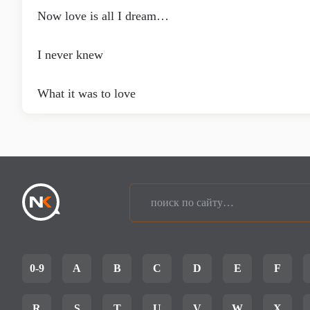
Now love is all I dream…
I never knew
What it was to love
0-9
A
B
C
D
E
F
R
S
T
U
V
W
X