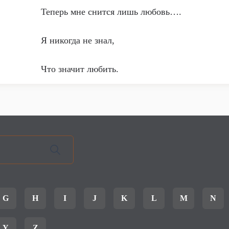
Теперь мне снится лишь любовь….
Я никогда не знал,
Что значит любить.
G
H
I
J
K
L
M
N
Y
Z