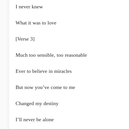
I never knew
What it was to love
[Verse 3]
Much too sensible, too reasonable
Ever to believe in miracles
But now you’ve come to me
Changed my destiny
I’ll never be alone