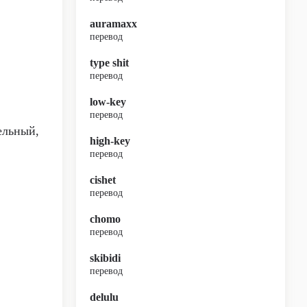
auramaxx
перевод
type shit
перевод
low-key
перевод
ельный,
high-key
перевод
cishet
перевод
chomo
перевод
skibidi
перевод
delulu