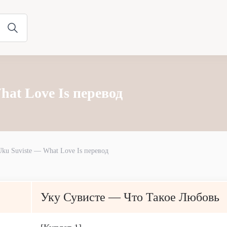
hat Love Is перевод
Uku Suviste — What Love Is перевод
Уку Сувисте — Что Такое Любовь