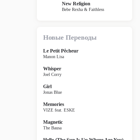
New Religion
Bebe Rexha & Faithless
Новые Переводы
Le Petit Pêcheur
Manon Lisa
Whisper
Joel Corry
Girl
Jonas Blue
Memories
VIZE feat. ESKE
Magnetic
The Bausa
Hello (The Sun Is Up Where Are You)