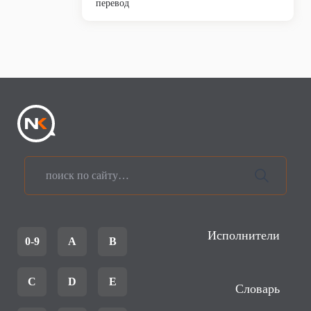
перевод
Исполнители
0-9
A
B
C
D
E
Словарь