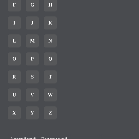
F
G
H
I
J
K
L
M
N
O
P
Q
R
S
T
U
V
W
X
Y
Z