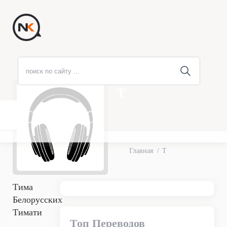
Т
Главная
Т
Тима
Белорусских
Тимати
Топ Переводов