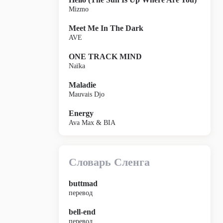
Mizmo
Meet Me In The Dark
AVE
ONE TRACK MIND
Naïka
Maladie
Mauvais Djo
Energy
Ava Max & BIA
Словарь Сленга
buttmad
перевод
bell-end
перевод