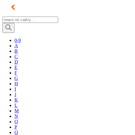
0-9
A
B
C
D
E
F
G
H
I
J
K
L
M
N
O
P
Q