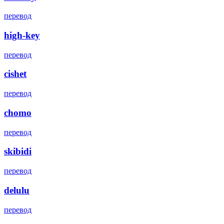
перевод
high-key
перевод
cishet
перевод
chomo
перевод
skibidi
перевод
delulu
перевод