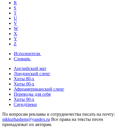
R
S
T
U
V
W
X
Y
Z
Исполнители
Словарь
Английский мат
Лондонский сленг
Хиты 80-х
Хиты 00-х
Афроамериканский сленг
Переводы для себя
Хиты 90-х
Саундтреки
По вопросам рекламы и сотрудничества писать на почту:
nikkurhashem@yandex.ru
Все права на тексты песен
принадлежат их авторам.