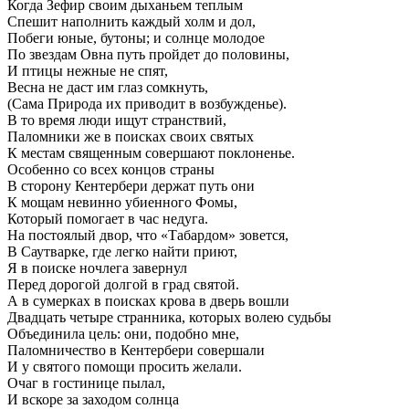
Когда Зефир своим дыханьем теплым
Спешит наполнить каждый холм и дол,
Побеги юные, бутоны; и солнце молодое
По звездам Овна путь пройдет до половины,
И птицы нежные не спят,
Весна не даст им глаз сомкнуть,
(Сама Природа их приводит в возбужденье).
В то время люди ищут странствий,
Паломники же в поисках своих святых
К местам священным совершают поклоненье.
Особенно со всех концов страны
В сторону Кентербери держат путь они
К мощам невинно убиенного Фомы,
Который помогает в час недуга.
На постоялый двор, что «Табардом» зовется,
В Саутварке, где легко найти приют,
Я в поиске ночлега завернул
Перед дорогой долгой в град святой.
А в сумерках в поисках крова в дверь вошли
Двадцать четыре странника, которых волею судьбы
Объединила цель: они, подобно мне,
Паломничество в Кентербери совершали
И у святого помощи просить желали.
Очаг в гостинице пылал,
И вскоре за заходом солнца