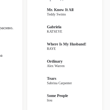
Mr. Know It All
Teddy Swims
Gabriela
расиво.
KATSEYE
Where Is My Husband!
RAYE
ра
Ordinary
Alex Warren
Tears
Sabrina Carpenter
Some People
liou