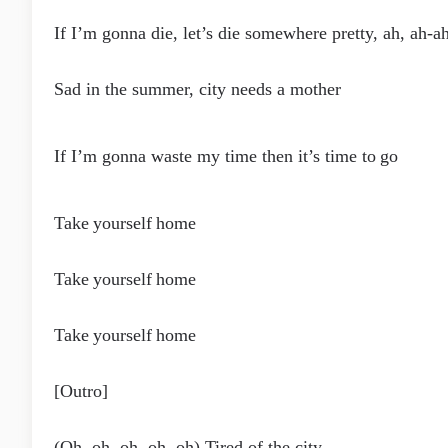
If I’m gonna die, let’s die somewhere pretty, ah, ah-a
Sad in the summer, city needs a mother
If I’m gonna waste my time then it’s time to go
Take yourself home
Take yourself home
Take yourself home
[Outro]
(Oh, oh, oh, oh, oh) Tired of the city