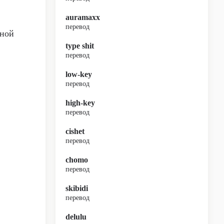
auramaxx
перевод
шной
type shit
перевод
low-key
перевод
high-key
перевод
cishet
перевод
chomo
перевод
skibidi
перевод
delulu