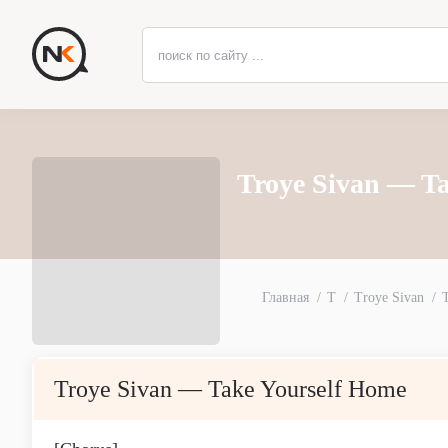
Troye Sivan — T
Главная
T
Troye Sivan
Troye Sivan — Take Yourself Home