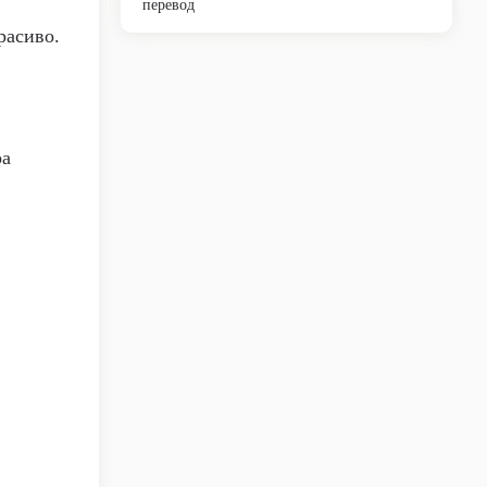
перевод
расиво.
ра