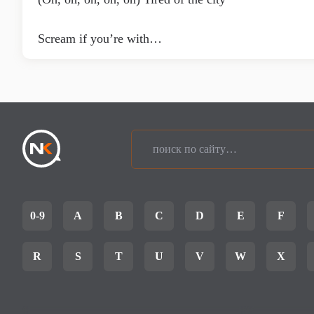
Scream if you’re with…
0-9
A
B
C
D
E
F
R
S
T
U
V
W
X