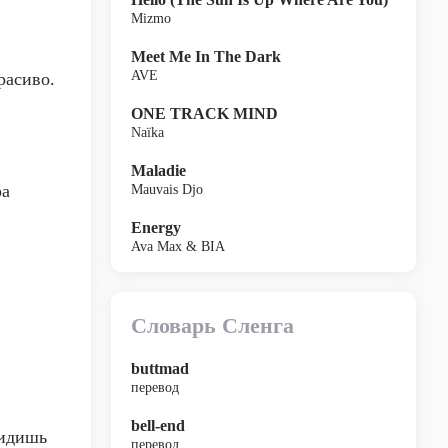
Mizmo
Meet Me In The Dark
AVE
расиво.
ONE TRACK MIND
Naïka
Maladie
ра
Mauvais Djo
Energy
Ava Max & BIA
Словарь Сленга
buttmad
перевод
bell-end
видишь
перевод