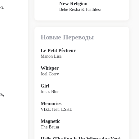
New Religion
ю.
Bebe Rexha & Faithless
Новые Переводы
Le Petit Pêcheur
Manon Lisa
Whisper
Joel Corry
Girl
Jonas Blue
ь,
Memories
VIZE feat. ESKE
Magnetic
The Bausa
Hello (The Sun Is Up Where Are You)