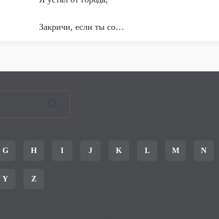
Закричи, если ты со…
G
H
I
J
K
L
M
N
Y
Z