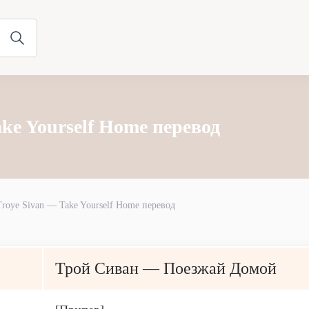
ake Yourself Home перевод
Troye Sivan — Take Yourself Home перевод
Трой Сиван — Поезжай Домой