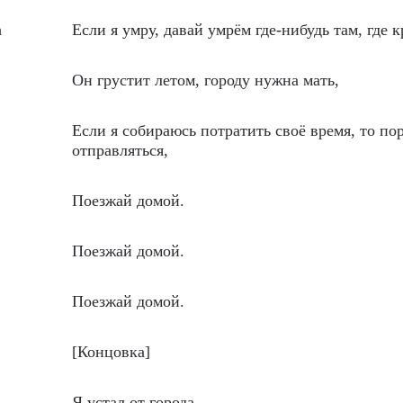
h
Если я умру, давай умрём где-нибудь там, где к
Он грустит летом, городу нужна мать,
Если я собираюсь потратить своё время, то по
отправляться,
Поезжай домой.
Поезжай домой.
Поезжай домой.
[Концовка]
Я устал от города,