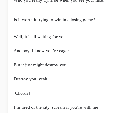
Who you really tryna be when you see your face?
Is it worth it trying to win in a losing game?
Well, it’s all waiting for you
And boy, I know you’re eager
But it just might destroy you
Destroy you, yeah
[Chorus]
I’m tired of the city, scream if you’re with me