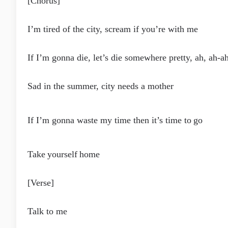
[Chorus]
I’m tired of the city, scream if you’re with me
If I’m gonna die, let’s die somewhere pretty, ah, ah-a
Sad in the summer, city needs a mother
If I’m gonna waste my time then it’s time to go
Take yourself home
[Verse]
Talk to me