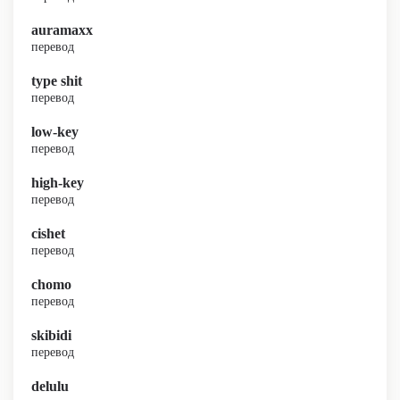
auramaxx
перевод
type shit
перевод
low-key
перевод
high-key
перевод
cishet
перевод
chomo
перевод
skibidi
перевод
delulu