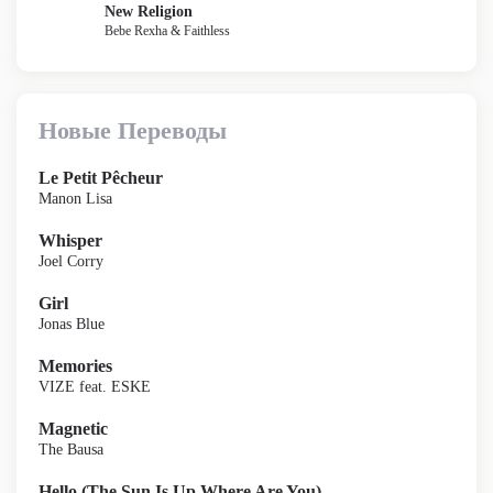
New Religion
Bebe Rexha & Faithless
Новые Переводы
Le Petit Pêcheur
Manon Lisa
Whisper
Joel Corry
Girl
Jonas Blue
Memories
VIZE feat. ESKE
Magnetic
The Bausa
Hello (The Sun Is Up Where Are You)