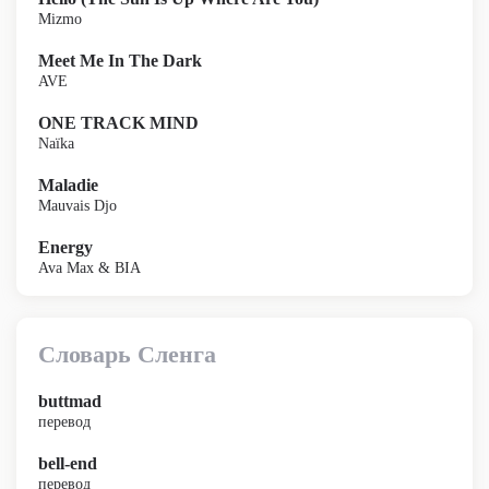
Mizmo
Meet Me In The Dark
AVE
ONE TRACK MIND
Naïka
Maladie
Mauvais Djo
Energy
Ava Max & BIA
Словарь Сленга
buttmad
перевод
bell-end
перевод