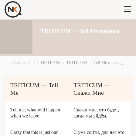
TRITICUM — Tell Me перевод
Главная
T
TRITICUM
TRITICUM — Tell Me перевод
TRITICUM — Tell
TRITICUM —
Me
Скажи Мне
Tell me, what will happen
Скажи мне, что будет,
when we leave
когда мы уйдём,
Crazy that this is just our
С ума сойти, для нас это