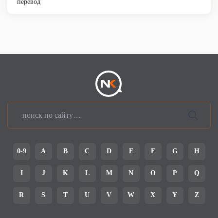
перевод
0-9
A
B
C
D
E
F
G
H
I
J
K
L
M
N
O
P
Q
R
S
T
U
V
W
X
Y
Z