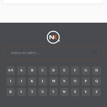
0-9
A
B
C
D
E
F
G
H
I
J
K
L
M
N
O
P
Q
R
S
T
U
V
W
X
Y
Z