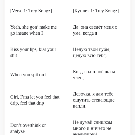
[Verse 1: Trey Songz]
[Куплет 1: Trey Songz]
Yeah, she gon’ make me
Да, она сведёт меня с
go insane when I
ума, когда я
Kiss your lips, kiss your
Целую твои губы,
shit
целую всю тебя,
Когда ты плюёшь на
When you spit on it
член,
Девочка, я дам тебе
Girl, I’ma let you feel that
ощутить стекающие
drip, feel that drip
капли,
Не думай слишком
Don’t overthink or
много и ничего не
analyze
анализируй,