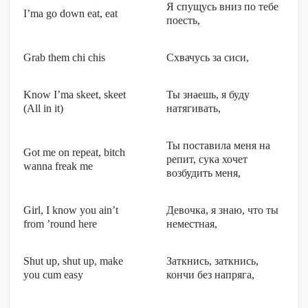
Я спущусь вниз по тебе
I’ma go down eat, eat
поесть,
Grab them chi chis
Схвачусь за сиси,
Know I’ma skeet, skeet
Ты знаешь, я буду
(All in it)
натягивать,
Ты поставила меня на
Got me on repeat, bitch
репит, сука хочет
wanna freak me
возбудить меня,
Girl, I know you ain’t
Девочка, я знаю, что ты
from ’round here
неместная,
Shut up, shut up, make
Заткнись, заткнись,
you cum easy
кончи без напряга,