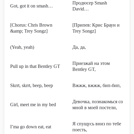
Продюсер Smash
Got, got it on smash…
David…
[Chorus: Chris Brown
[Припев: Крис Браун и
&amp; Trey Songz]
Trey Songz]
(Yeah, yeah)
Да, да,
Приезжай на этом
Pull up in that Bentley GT
Bentley GT,
Skrrt, skrrt, beep, beep
Вжжж, вжжж, бип-бип,
Девочка, познакомься со
Girl, meet me in my bed
мной в моей постели,
Я спущусь вниз по тебе
I’ma go down eat, eat
поесть,