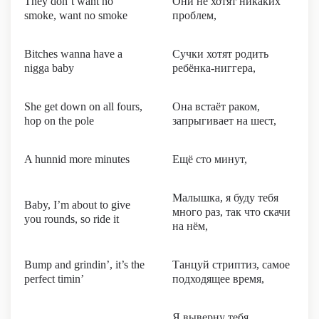
They don’t want no
Они не хотят никаких
smoke, want no smoke
проблем,
Bitches wanna have a
Сучки хотят родить
nigga baby
ребёнка-ниггера,
She get down on all fours,
Она встаёт раком,
hop on the pole
запрыгивает на шест,
A hunnid more minutes
Ещё сто минут,
Малышка, я буду тебя
Baby, I’m about to give
много раз, так что скачи
you rounds, so ride it
на нём,
Bump and grindin’, it’s the
Танцуй стриптиз, самое
perfect timin’
подходящее время,
Я выверну тебя