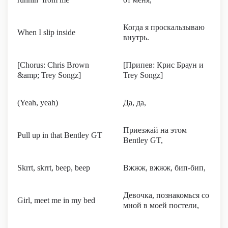
Когда я проскальзываю
When I slip inside
внутрь.
[Chorus: Chris Brown
[Припев: Крис Браун и
&amp; Trey Songz]
Trey Songz]
(Yeah, yeah)
Да, да,
Приезжай на этом
Pull up in that Bentley GT
Bentley GT,
Skrrt, skrrt, beep, beep
Вжжж, вжжж, бип-бип,
Девочка, познакомься со
Girl, meet me in my bed
мной в моей постели,