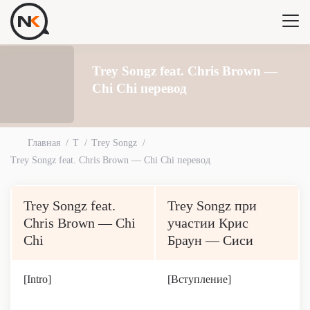
Trey Songz feat. Chris Brown —
Chi Chi перевод
Главная
T
Trey Songz
Trey Songz feat. Chris Brown — Chi Chi перевод
Trey Songz feat.
Trey Songz при
Chris Brown — Chi
участии Крис
Chi
Браун — Сиси
[Intro]
[Вступление]