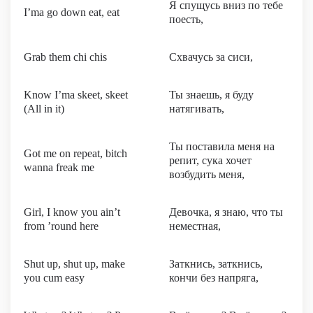
Я спущусь вниз по тебе
I’ma go down eat, eat
поесть,
Grab them chi chis
Схвачусь за сиси,
Know I’ma skeet, skeet
Ты знаешь, я буду
(All in it)
натягивать,
Ты поставила меня на
Got me on repeat, bitch
репит, сука хочет
wanna freak me
возбудить меня,
Girl, I know you ain’t
Девочка, я знаю, что ты
from ’round here
неместная,
Shut up, shut up, make
Заткнись, заткнись,
you cum easy
кончи без напряга,