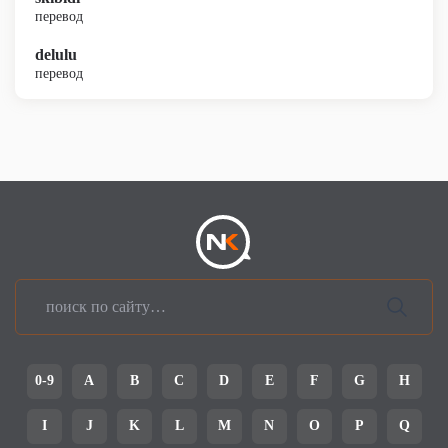
перевод
delulu
перевод
0-9
A
B
C
D
E
F
G
H
I
J
K
L
M
N
O
P
Q