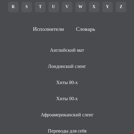
R
S
T
U
V
W
X
Y
Z
Исполнители
Словарь
Английский мат
Лондонский сленг
Хиты 80-х
Хиты 00-х
Афроамериканский сленг
Переводы для себя