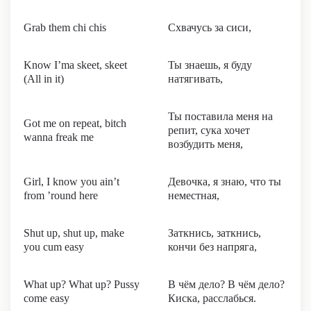
Grab them chi chis
Схвачусь за сиси,
Know I’ma skeet, skeet
Ты знаешь, я буду
(All in it)
натягивать,
Ты поставила меня на
Got me on repeat, bitch
репит, сука хочет
wanna freak me
возбудить меня,
Girl, I know you ain’t
Девочка, я знаю, что ты
from ’round here
неместная,
Shut up, shut up, make
Заткнись, заткнись,
you cum easy
кончи без напряга,
What up? What up? Pussy
В чём дело? В чём дело?
come easy
Киска, расслабься.