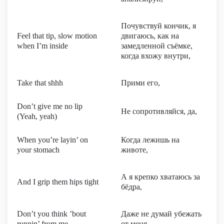
Почувствуй кончик, я
Feel that tip, slow motion
двигаюсь, как на
when I’m inside
замедленной съёмке,
когда вхожу внутри,
Take that shhh
Прими его,
Don’t give me no lip
Не сопротивляйся, да,
(Yeah, yeah)
When you’re layin’ on
Когда лежишь на
your stomach
животе,
А я крепко хватаюсь за
And I grip them hips tight
бёдра,
Don’t you think ’bout
Даже не думай убежать
runnin’ from me
от меня,