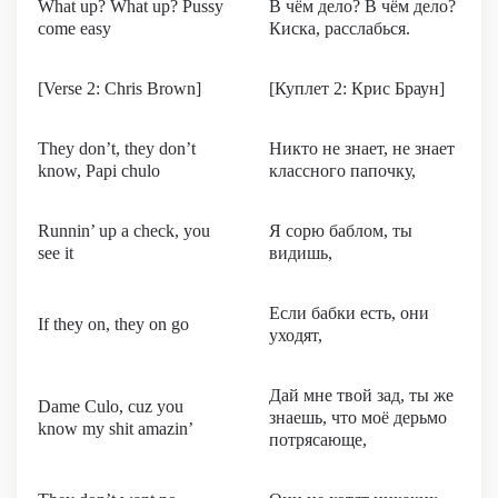
What up? What up? Pussy
В чём дело? В чём дело?
come easy
Киска, расслабься.
[Verse 2: Chris Brown]
[Куплет 2: Крис Браун]
They don’t, they don’t
Никто не знает, не знает
know, Papi chulo
классного папочку,
Runnin’ up a check, you
Я сорю баблом, ты
see it
видишь,
Если бабки есть, они
If they on, they on go
уходят,
Дай мне твой зад, ты же
Dame Culo, cuz you
знаешь, что моё дерьмо
know my shit amazin’
потрясающе,