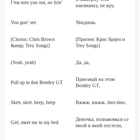
I’ma turn you out, no lyin’
наизнанку, не вру,
You gon’ see
Увидишь.
[Chorus: Chris Brown
[Припев: Крис Браун и
&amp; Trey Songz]
Trey Songz]
(Yeah, yeah)
Да, да,
Приезжай на этом
Pull up in that Bentley GT
Bentley GT,
Skrrt, skrrt, beep, beep
Вжжж, вжжж, бип-бип,
Девочка, познакомься со
Girl, meet me in my bed
мной в моей постели,