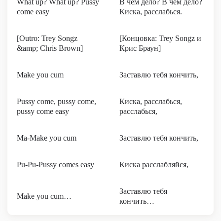
What up? What up? Pussy
В чём дело? В чём дело?
come easy
Киска, расслабься.
[Outro: Trey Songz
[Концовка: Trey Songz и
&amp; Chris Brown]
Крис Браун]
Make you cum
Заставлю тебя кончить,
Pussy come, pussy come,
Киска, расслабься,
pussy come easy
расслабься,
Ma-Make you cum
Заставлю тебя кончить,
Pu-Pu-Pussy comes easy
Киска расслабляйся,
Заставлю тебя
Make you cum…
кончить…