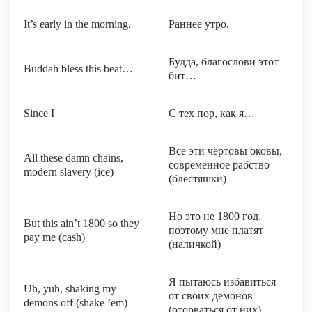
It’s early in the morning,
Раннее утро,
Будда, благослови этот
Buddah bless this beat…
бит…
Since I
С тех пор, как я…
Все эти чёртовы оковы,
All these damn chains,
современное рабство
modern slavery (ice)
(блестяшки)
Но это не 1800 год,
But this ain’t 1800 so they
поэтому мне платят
pay me (cash)
(наличкой)
Я пытаюсь избавиться
Uh, yuh, shaking my
от своих демонов
demons off (shake ’em)
(оторваться от них)