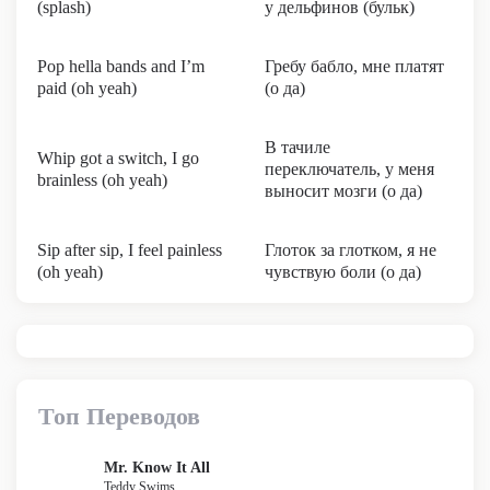
(splash)
у дельфинов (бульк)
Pop hella bands and I’m
Гребу бабло, мне платят
paid (oh yeah)
(о да)
В тачиле
Whip got a switch, I go
переключатель, у меня
brainless (oh yeah)
выносит мозги (о да)
Sip after sip, I feel painless
Глоток за глотком, я не
(oh yeah)
чувствую боли (о да)
Топ Переводов
Mr. Know It All
Teddy Swims