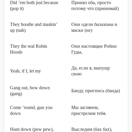
Did ’em both just because
Принял оба, просто
(pop it)
потому что (принимай)
They hoodie and maskin’
Они одели балахоны и
up (nah)
маски (не)
They the real Robin
Они настоящие Робин
Hoods
Гуды,
Да, если я, выпущу
Yeah, if I, let my
свою
Gang out, bow down
Банду, пригнись (банда)
(gang)
Come ’round, gun you
Мы заглянем,
down
пристрелим тебя.
Hunt down (pew pew),
Выследим (бах бах),