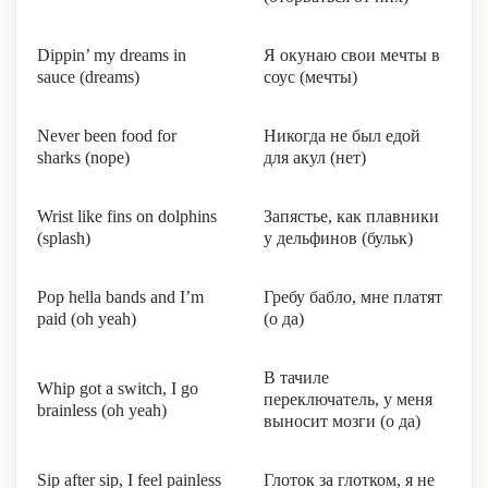
Dippin’ my dreams in
Я окунаю свои мечты в
sauce (dreams)
соус (мечты)
Never been food for
Никогда не был едой
sharks (nope)
для акул (нет)
Wrist like fins on dolphins
Запястье, как плавники
(splash)
у дельфинов (бульк)
Pop hella bands and I’m
Гребу бабло, мне платят
paid (oh yeah)
(о да)
В тачиле
Whip got a switch, I go
переключатель, у меня
brainless (oh yeah)
выносит мозги (о да)
Sip after sip, I feel painless
Глоток за глотком, я не