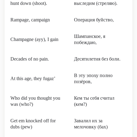
hunt down (shoot).
выследим (стреляю).
Rampage, campaign
Операция буйство,
Шампанское, я
Champagne (ayy), I gain
побеждаю,
Decades of no pain.
Десятилетия без боли.
В эту эпоху полно
At this age, they fugaz’
позёров,
Who did you thought you
Кем ты себя считал
was (who?)
(кем?)
Get em knocked off for
Завалил их за
dubs (pew)
мелочовку (бах)