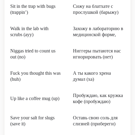
Sit in the trap with bugs
Сижу на блатхате с
(trappin’)
прослушкой (барыжу)
Walk in the lab with
Захожу в лабораторию в
scrubs (ayy)
медицинской форме,
Niggas tried to count us
Ниггеры пытаются нас
out (no)
игнорировать (нет)
Fuck you thought this was
А ты какого хрена
(huh)
думал (ха)
Пробуждаю, как кружка
Up like a coffee mug (up)
кофе (пробуждаю)
Save your salt for slugs
Оставь свою соль для
(save it)
слизней (прибереги)