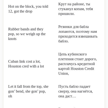
Крут на районе, ты
Hot on the block, you told
стуканул копам, тебя
12, got the drop
пришили.
Резинки для бабла
Rubber bands and they
лопаются, поэтому нам
pop, so we weigh up the
приходится взвешивать
knots
бабло.
Цепь кубинского
плетения стоит дорого,
Cuban link cost a lot,
расплачусь кредитной
Houston cred with a lot
картой Houston Credit
Union,
Let it fall from the top, she
Пусть бабло падает
gon’ bend, she gon’ pop,
сверху, она нагнётся,
oh
она даст…