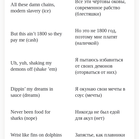
Все эти чёртовы оковы,
All these damn chains,
современное рабство
modern slavery (ice)
(блестяшки)
Но это не 1800 год,
But this ain’t 1800 so they
поэтому мне платят
pay me (cash)
(наличкой)
Я пытаюсь избавиться
Uh, yuh, shaking my
от своих демонов
demons off (shake ’em)
(оторваться от них)
Dippin’ my dreams in
Я окунаю свои мечты в
sauce (dreams)
соус (мечты)
Never been food for
Никогда не был едой
sharks (nope)
для акул (нет)
Wrist like fins on dolphins
Запястье, как плавники