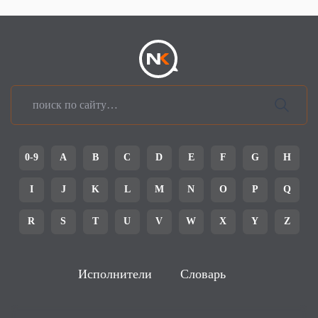
0-9
A
B
C
D
E
F
G
H
I
J
K
L
M
N
O
P
Q
R
S
T
U
V
W
X
Y
Z
Исполнители
Словарь