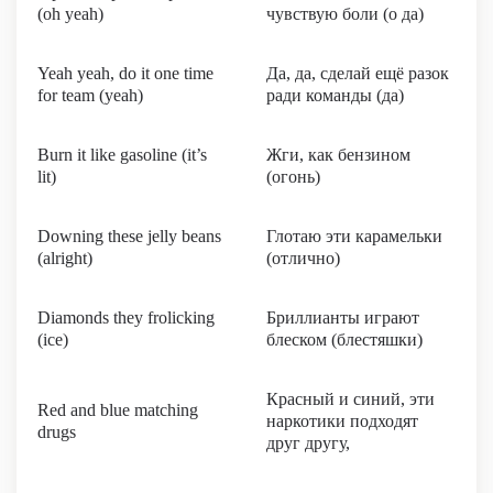
(oh yeah)
чувствую боли (о да)
Yeah yeah, do it one time
Да, да, сделай ещё разок
for team (yeah)
ради команды (да)
Burn it like gasoline (it’s
Жги, как бензином
lit)
(огонь)
Downing these jelly beans
Глотаю эти карамельки
(alright)
(отлично)
Diamonds they frolicking
Бриллианты играют
(ice)
блеском (блестяшки)
Красный и синий, эти
Red and blue matching
наркотики подходят
drugs
друг другу,