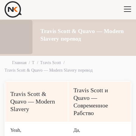
Travis Scott & Quavo — Modern
Slavery перевод
Главная
T
Travis Scott
Travis Scott & Quavo — Modern Slavery перевод
Travis Scott и
Travis Scott &
Quavo —
Quavo — Modern
Современное
Slavery
Рабство
Yeah,
Да,