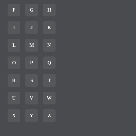
F
G
H
I
J
K
L
M
N
O
P
Q
R
S
T
U
V
W
X
Y
Z