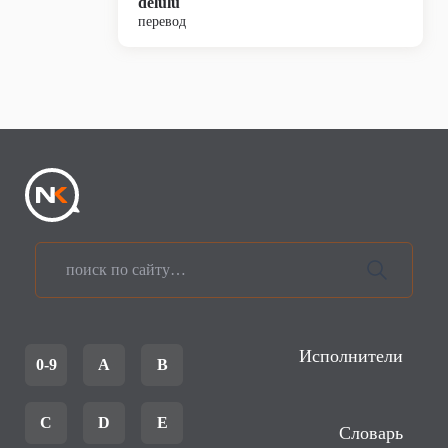
delulu
перевод
Исполнители
0-9
A
B
C
D
E
Словарь