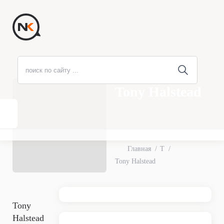
Tony Halstead
Главная
T
Tony Halstead
Tony
Halstead