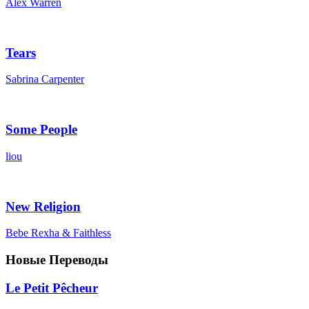
Alex Warren
Tears
Sabrina Carpenter
Some People
liou
New Religion
Bebe Rexha & Faithless
Новые Переводы
Le Petit Pêcheur