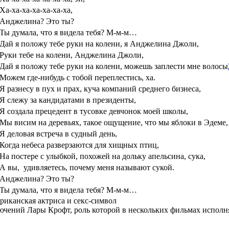
Ха-ха-ха-ха-ха-ха-ха,
Анджелина? Это ты?
Ты думала, что я видела тебя? М-м-м…
Дай я положу тебе руки на колени, я Анджелина Джоли,
Руки тебе на колени, Анджелина Джоли,
Дай я положу тебе руки на колени, можешь заплести мне волосы
Можем где-нибудь с тобой переплестись, ха.
Я разнесу в пух и прах, куча компаний среднего бизнеса,
Я слежу за кандидатами в президенты,
Я создала прецедент в тусовке девчонок моей школы,
Мы висим на деревьях, такое ощущение, что мы яблоки в Эдеме,
Я деловая встреча в судный день,
Когда небеса разверзаются для хищных птиц,
На постере с улыбкой, похожей на дольку апельсина, сука,
А вы, удивляетесь, почему меня называют сукой.
Анджелина? Это ты?
Ты думала, что я видела тебя? М-м-м…
риканская актриса и секс-символ
ючений Лары Крофт, роль которой в нескольких фильмах испол