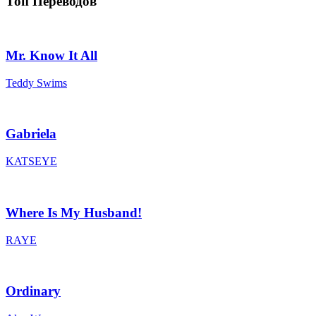
Топ Переводов
Mr. Know It All
Teddy Swims
Gabriela
KATSEYE
Where Is My Husband!
RAYE
Ordinary