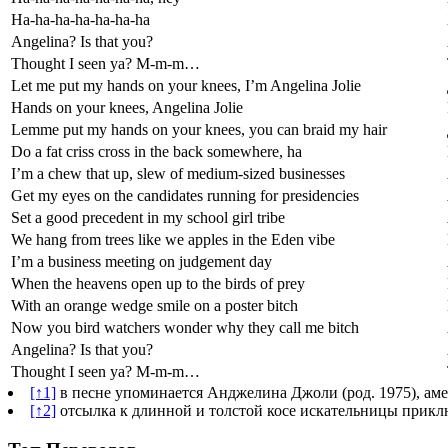
Ha-ha-ha-ha-ha-ha-ha
Angelina? Is that you?
Thought I seen ya? M-m-m…
Let me put my hands on your knees, I’m Angelina Jolie
Hands on your knees, Angelina Jolie
Lemme put my hands on your knees, you can braid my hair
Do a fat criss cross in the back somewhere, ha
I’m a chew that up, slew of medium-sized businesses
Get my eyes on the candidates running for presidencies
Set a good precedent in my school girl tribe
We hang from trees like we apples in the Eden vibe
I’m a business meeting on judgement day
When the heavens open up to the birds of prey
With an orange wedge smile on a poster bitch
Now you bird watchers wonder why they call me bitch
Angelina? Is that you?
Thought I seen ya? M-m-m…
[↑1]
в песне упоминается Анджелина Джоли (род. 1975), аме
[↑2]
отсылка к длинной и толстой косе искательницы прикл