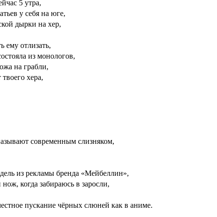
йчас 5 утра,
тьев у себя на юге,
ской дырки на хер,
ь ему отлизать,
состояла из монологов,
хожа на грабли,
 твоего хера,
 называют современным слизняком,
модель из рекламы бренда «Мейбеллин»,
нож, когда забираюсь в заросли,
местное пускание чёрных слюней как в аниме.