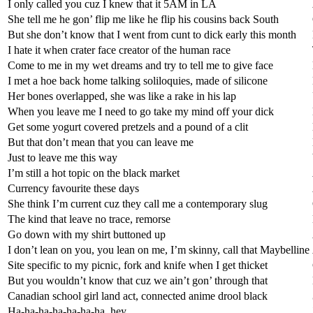
I only called you cuz I knew that it 5AM in LA
She tell me he gon’ flip me like he flip his cousins back South
But she don’t know that I went from cunt to dick early this month
I hate it when crater face creator of the human race
Come to me in my wet dreams and try to tell me to give face
I met a hoe back home talking soliloquies, made of silicone
Her bones overlapped, she was like a rake in his lap
When you leave me I need to go take my mind off your dick
Get some yogurt covered pretzels and a pound of a clit
But that don’t mean that you can leave me
Just to leave me this way
I’m still a hot topic on the black market
Currency favourite these days
She think I’m current cuz they call me a contemporary slug
The kind that leave no trace, remorse
Go down with my shirt buttoned up
I don’t lean on you, you lean on me, I’m skinny, call that Maybelline
Site specific to my picnic, fork and knife when I get thicket
But you wouldn’t know that cuz we ain’t gon’ through that
Canadian school girl land act, connected anime drool black
Ha-ha-ha-ha-ha-ha-ha, hey