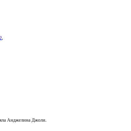
2
,
няла Анджелина Джоли.