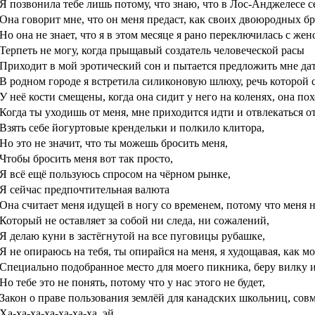
Я позвонила тебе лишь потому, что знаю, что в Лос-Анджелесе се
Она говорит мне, что он меня предаст, как своих двоюродных бра
Но она не знает, что я в этом месяце я рано переключилась с жен
Терпеть не могу, когда прыщавый создатель человеческой расы
Приходит в мой эротический сон и пытается предложить мне дат
В родном городе я встретила силиконовую шлюху, речь которой 
У неё кости смещены, когда она сидит у него на коленях, она по
Когда ты уходишь от меня, мне приходится идти и отвлекаться от
Взять себе йогуртовые крендельки и полкило клитора,
Но это не значит, что ты можешь бросить меня,
Чтобы бросить меня вот так просто,
Я всё ещё пользуюсь спросом на чёрном рынке,
Я сейчас предпочтительная валюта
Она считает меня идущей в ногу со временем, потому что меня
Который не оставляет за собой ни следа, ни сожалений,
Я делаю куни в застёгнутой на все пуговицы рубашке,
Я не опираюсь на тебя, ты опирайся на меня, я худощавая, как 
Специально подобранное место для моего пикника, беру вилку и 
Но тебе это не понять, потому что у нас этого не будет,
Закон о праве пользования землёй для канадских школьниц, сов
Ха-ха-ха-ха-ха-ха-ха, эй,