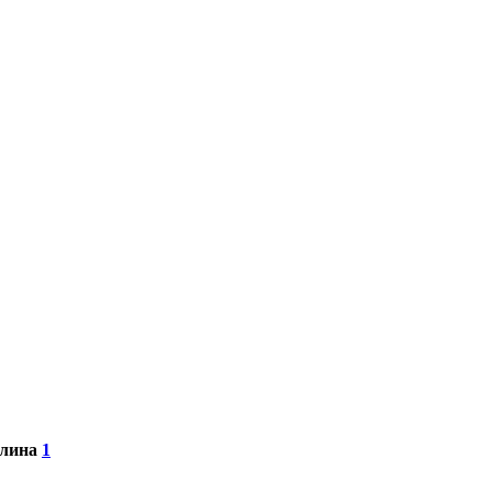
елина
1