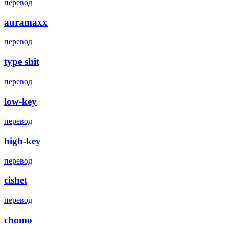
перевод
auramaxx
перевод
type shit
перевод
low-key
перевод
high-key
перевод
cishet
перевод
chomo