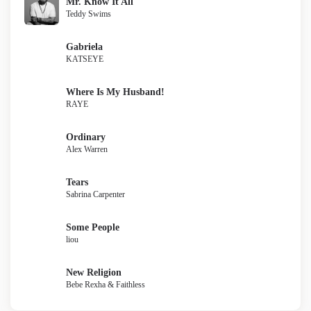
Mr. Know It All
Teddy Swims
Gabriela
KATSEYE
Where Is My Husband!
RAYE
Ordinary
Alex Warren
Tears
Sabrina Carpenter
Some People
liou
New Religion
Bebe Rexha & Faithless