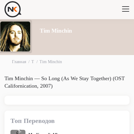
Tim Minchin
Главная
T
Tim Minchin
Tim Minchin — So Long (As We Stay Together) (OST
Californication, 2007)
Топ Переводов