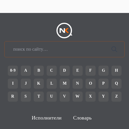
0-9
A
B
C
D
E
F
G
H
I
J
K
L
M
N
O
P
Q
R
S
T
U
V
W
X
Y
Z
Исполнители
Словарь