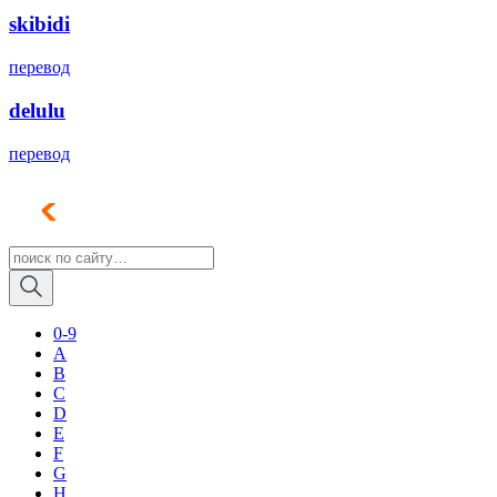
skibidi
перевод
delulu
перевод
0-9
A
B
C
D
E
F
G
H