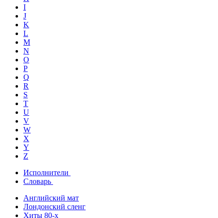
I
J
K
L
M
N
O
P
Q
R
S
T
U
V
W
X
Y
Z
Исполнители
Словарь
Английский мат
Лондонский сленг
Хиты 80-х