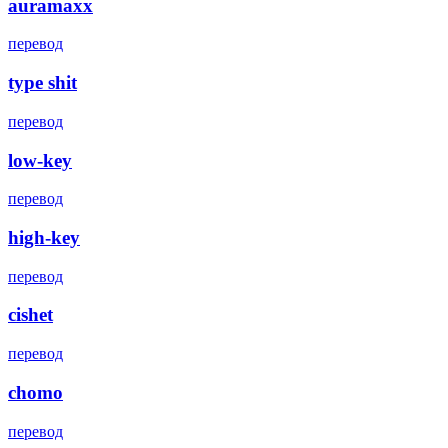
auramaxx
перевод
type shit
перевод
low-key
перевод
high-key
перевод
cishet
перевод
chomo
перевод