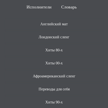
Исполнители
Словарь
Английский мат
Лондонский сленг
Хиты 80-х
Хиты 00-х
Афроамериканский сленг
Переводы для себя
Хиты 90-х