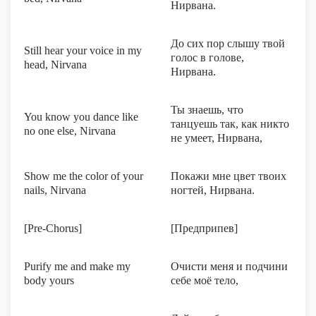
Нирвана.
До сих пор слышу твой
Still hear your voice in my
голос в голове,
head, Nirvana
Нирвана.
Ты знаешь, что
You know you dance like
танцуешь так, как никто
no one else, Nirvana
не умеет, Нирвана,
Show me the color of your
Покажи мне цвет твоих
nails, Nirvana
ногтей, Нирвана.
[Pre-Chorus]
[Предприпев]
Purify me and make my
Очисти меня и подчини
body yours
себе моё тело,