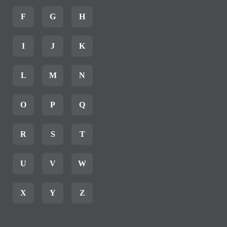
F
G
H
I
J
K
L
M
N
O
P
Q
R
S
T
U
V
W
X
Y
Z