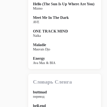
Hello (The Sun Is Up Where Are You)
Mizmo
Meet Me In The Dark
AVE
ONE TRACK MIND
Naïka
Maladie
Mauvais Djo
Energy
Ava Max & BIA
Словарь Сленга
buttmad
перевод
bell-end