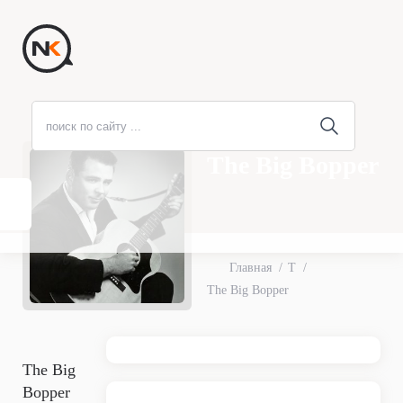
The Big Bopper
Главная
T
The Big Bopper
The Big
Bopper