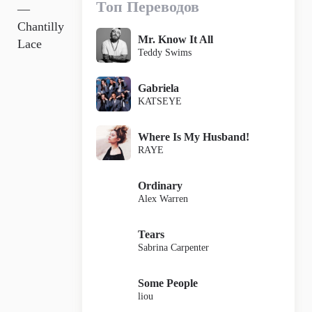
Топ Переводов
—
Chantilly
Mr. Know It All
Lace
Teddy Swims
Gabriela
KATSEYE
Where Is My Husband!
RAYE
Ordinary
Alex Warren
Tears
Sabrina Carpenter
Some People
liou