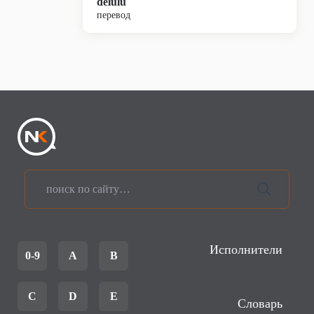
delulu
перевод
Исполнители
0-9
A
B
C
D
E
Словарь