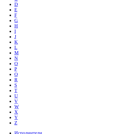
D
E
F
G
H
I
J
K
L
M
N
O
P
Q
R
S
T
U
V
W
X
Y
Z
Исполнители