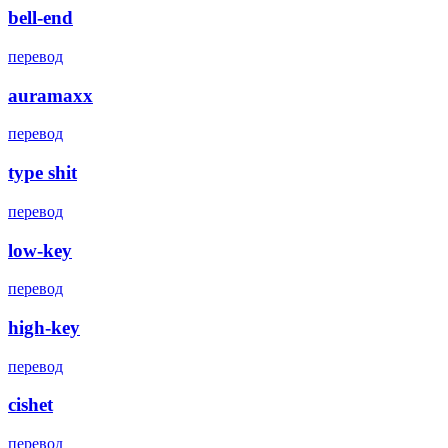
bell-end
перевод
auramaxx
перевод
type shit
перевод
low-key
перевод
high-key
перевод
cishet
перевод