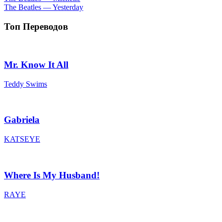
The Beatles — Yesterday
Топ Переводов
Mr. Know It All
Teddy Swims
Gabriela
KATSEYE
Where Is My Husband!
RAYE