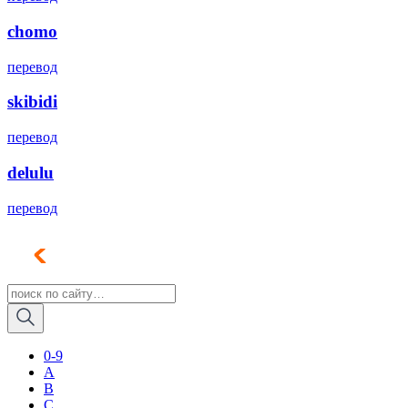
chomo
перевод
skibidi
перевод
delulu
перевод
0-9
A
B
C