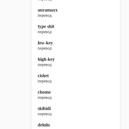
auramaxx
перевод
type shit
перевод
low-key
перевод
high-key
перевод
cishet
перевод
chomo
перевод
skibidi
перевод
delulu