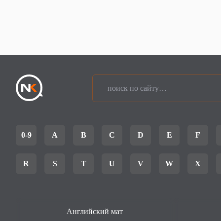
0-9
A
B
C
D
E
F
R
S
T
U
V
W
X
Английский мат