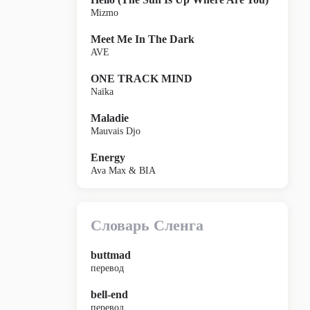
Mizmo
Meet Me In The Dark
AVE
ONE TRACK MIND
Naïka
Maladie
Mauvais Djo
Energy
Ava Max & BIA
Словарь Сленга
buttmad
перевод
bell-end
перевод