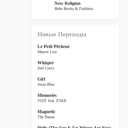
New Religion
Bebe Rexha & Faithless
Новые Переводы
Le Petit Pêcheur
Manon Lisa
Whisper
Joel Corry
Girl
Jonas Blue
Memories
VIZE feat. ESKE
Magnetic
The Bausa
Hello (The Sun Is Up Where Are You)