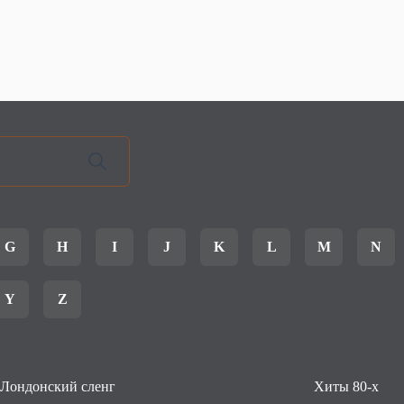
G
H
I
J
K
L
M
N
Y
Z
Лондонский сленг
Хиты 80-х