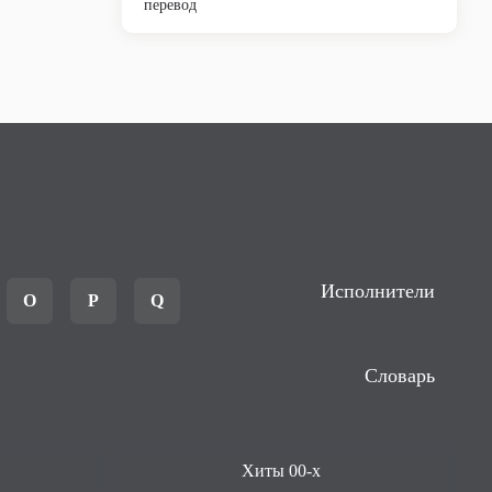
перевод
Исполнители
O
P
Q
Словарь
Хиты 00-х