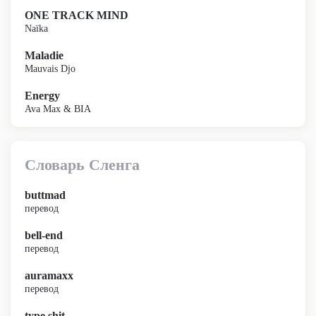
ONE TRACK MIND
Naïka
Maladie
Mauvais Djo
Energy
Ava Max & BIA
Словарь Сленга
buttmad
перевод
bell-end
перевод
auramaxx
перевод
type shit