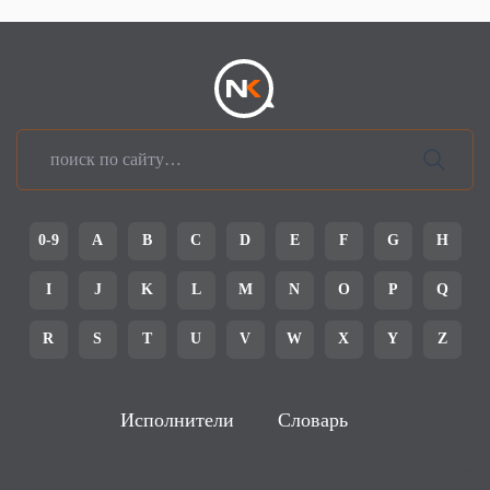
0-9
A
B
C
D
E
F
G
H
I
J
K
L
M
N
O
P
Q
R
S
T
U
V
W
X
Y
Z
Исполнители
Словарь