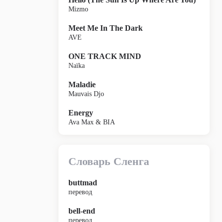
Mizmo
Meet Me In The Dark
AVE
ONE TRACK MIND
Naïka
Maladie
Mauvais Djo
Energy
Ava Max & BIA
Словарь Сленга
buttmad
перевод
bell-end
перевод