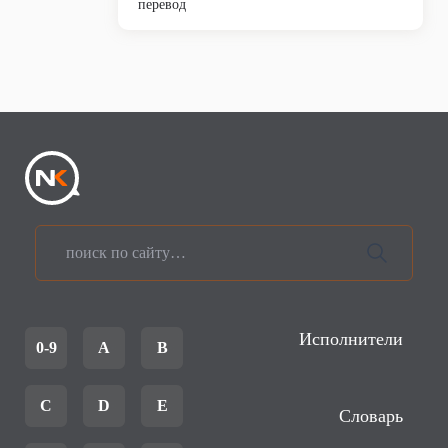
перевод
Исполнители
0-9
A
B
C
D
E
Словарь