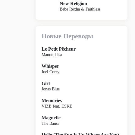
New Religion
Bebe Rexha & Faithless
Новые Переводы
Le Petit Pêcheur
Manon Lisa
Whisper
Joel Corry
Girl
Jonas Blue
Memories
VIZE feat. ESKE
Magnetic
The Bausa
Hello (The Sun Is Up Where Are You)