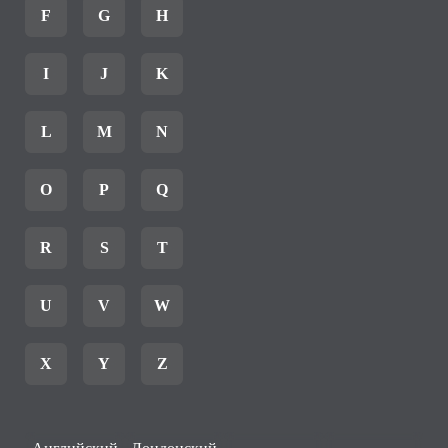
F
G
H
I
J
K
L
M
N
O
P
Q
R
S
T
U
V
W
X
Y
Z