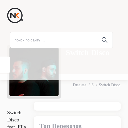
Switch Disco
Главная
S
Switch Disco
Switch
Disco
Топ Переводов
feat. Ella