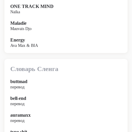
ONE TRACK MIND
Naïka
Maladie
Mauvais Djo
Energy
Ava Max & BIA
Словарь Сленга
buttmad
перевод
bell-end
перевод
auramaxx
перевод
type shit