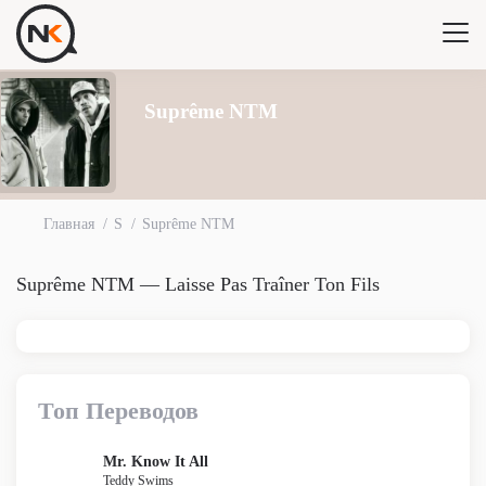
Suprême NTM
Главная
S
Suprême NTM
Suprême NTM — Laisse Pas Traîner Ton Fils
Топ Переводов
Mr. Know It All
Teddy Swims