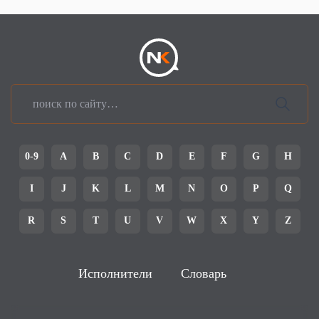
0-9
A
B
C
D
E
F
G
H
I
J
K
L
M
N
O
P
Q
R
S
T
U
V
W
X
Y
Z
Исполнители
Словарь