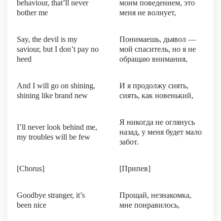
behaviour, that’ll never
моим поведением, это
bother me
меня не волнует,
Say, the devil is my
Понимаешь, дьявол —
saviour, but I don’t pay no
мой спаситель, но я не
heed
обращаю внимания,
And I will go on shining,
И я продолжу сиять,
shining like brand new
сиять, как новенький,
Я никогда не оглянусь
I’ll never look behind me,
назад, у меня будет мало
my troubles will be few
забот.
[Chorus]
[Припев]
Goodbye stranger, it’s
Прощай, незнакомка,
been nice
мне понравилось,