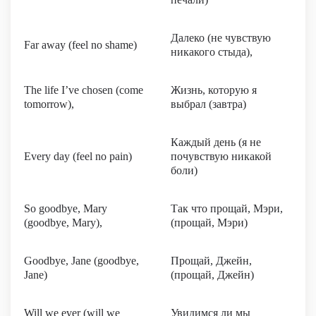
Далеко (не чувствую
Far away (feel no shame)
никакого стыда),
The life I’ve chosen (come
Жизнь, которую я
tomorrow),
выбрал (завтра)
Каждый день (я не
Every day (feel no pain)
почувствую никакой
боли)
So goodbye, Mary
Так что прощай, Мэри,
(goodbye, Mary),
(прощай, Мэри)
Goodbye, Jane (goodbye,
Прощай, Джейн,
Jane)
(прощай, Джейн)
Will we ever (will we
Увидимся ли мы