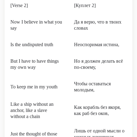
[Verse 2]
[Куплет 2]
Now I believe in what you
Да я верю, что в твоих
say
словах
Is the undisputed truth
Неоспоримая истина,
But I have to have things
Но я должен делать всё
my own way
по-своему,
Чтобы оставаться
To keep me in my youth
молодым,
Like a ship without an
Как корабль без якоря,
anchor, like a slave
как раб без оков,
without a chain
Лишь от одной мысли о
Just the thought of those
нежных женщинах