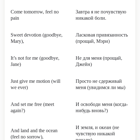
Come tomorrow, feel no
Завтра я не почувствую
pain
никакой боли.
Sweet devotion (goodbye,
Ласковая привязанность
Mary),
(прощай, Мэри)
It’s not for me (goodbye,
Не для меня (прощай,
Jane)
Джейн)
Just give me motion (will
Просто не сдерживай
we ever)
меня (увидимся ли мы)
And set me free (meet
И освободи меня (когда-
again?)
нибудь вновь?)
И земля, и океан (не
And land and the ocean
чувствую никакой
(feel no sorrow),
печали)