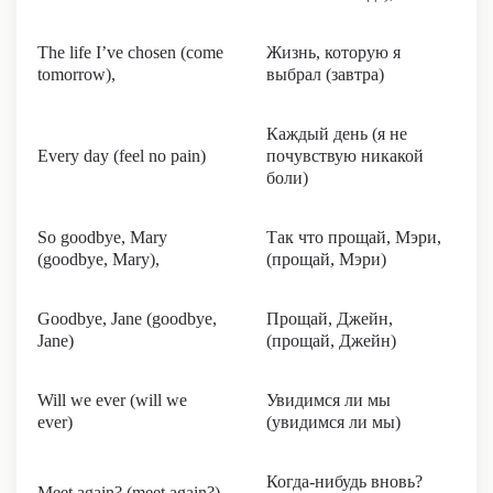
The life I’ve chosen (come
Жизнь, которую я
tomorrow),
выбрал (завтра)
Каждый день (я не
Every day (feel no pain)
почувствую никакой
боли)
So goodbye, Mary
Так что прощай, Мэри,
(goodbye, Mary),
(прощай, Мэри)
Goodbye, Jane (goodbye,
Прощай, Джейн,
Jane)
(прощай, Джейн)
Will we ever (will we
Увидимся ли мы
ever)
(увидимся ли мы)
Когда-нибудь вновь?
Meet again? (meet again?)