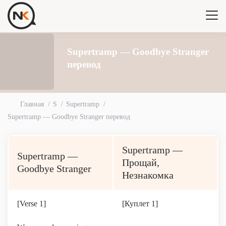
Supertramp — Goodbye Stranger
перевод
Главная
S
Supertramp
Supertramp — Goodbye Stranger перевод
Supertramp —
Supertramp —
Прощай,
Goodbye Stranger
Незнакомка
[Verse 1]
[Куплет 1]