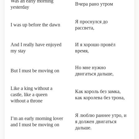
Was an early morning
Вчера рано утром
yesterday
Я проснулся до
I was up before the dawn
рассвета,
And I really have enjoyed
И я хорошо провёл
my stay
время,
Но мне нужно
But I must be moving on
двигаться дальше,
Like a king without a
Как король без замка,
castle, like a queen
как королева без трона,
without a throne
Я люблю раннее утро, и
I’m an early morning lover
я должен двигаться
and I must be moving on
дальше.