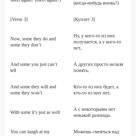
(когда-нибудь вновь?)
[Verse 3]
[Куплет 3]
Ну, у кого-то из них
Now, some they do and
получается, а у кого-то
some they don’t
нет,
And some you just can’t
А других просто нельзя
tell
понять,
And some they will and
Кто-то из них будет, а
some they won’t
кто-то из них нет,
А с некоторыми нет
With some it’s just as well
никакой разницы.
You can laugh at my
Можешь смеяться над