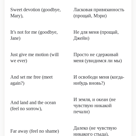
Sweet devotion (goodbye,
Ласковая привязанность
Mary),
(прощай, Мэри)
It’s not for me (goodbye,
Не для меня (прощай,
Jane)
Джейн)
Just give me motion (will
Просто не сдерживай
we ever)
меня (увидимся ли мы)
And set me free (meet
И освободи меня (когда-
again?)
нибудь вновь?)
И земля, и океан (не
And land and the ocean
чувствую никакой
(feel no sorrow),
печали)
Далеко (не чувствую
Far away (feel no shame)
никакого стыда),