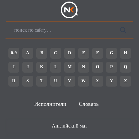
0-9
A
B
C
D
E
F
G
H
I
J
K
L
M
N
O
P
Q
R
S
T
U
V
W
X
Y
Z
Исполнители
Словарь
Английский мат