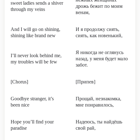
sweet ladies sends a shiver
дрожь бежит по моим
through my veins
венам,
And I will go on shining,
И я продолжу сиять,
shining like brand new
сиять, как новенький,
Я никогда не оглянусь
I’ll never look behind me,
назад, у меня будет мало
my troubles will be few
забот.
[Chorus]
[Припев]
Goodbye stranger, it’s
Прощай, незнакомка,
been nice
мне понравилось,
Hope you’ll find your
Надеюсь, ты найдёшь
paradise
свой рай,