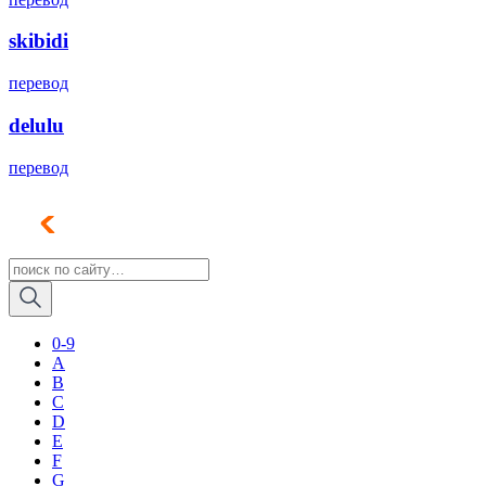
skibidi
перевод
delulu
перевод
0-9
A
B
C
D
E
F
G