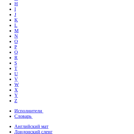
H
I
J
K
L
M
N
O
P
Q
R
S
T
U
V
W
X
Y
Z
Исполнители
Словарь
Английский мат
Лондонский сленг