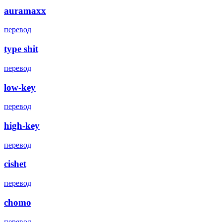
auramaxx
перевод
type shit
перевод
low-key
перевод
high-key
перевод
cishet
перевод
chomo
перевод