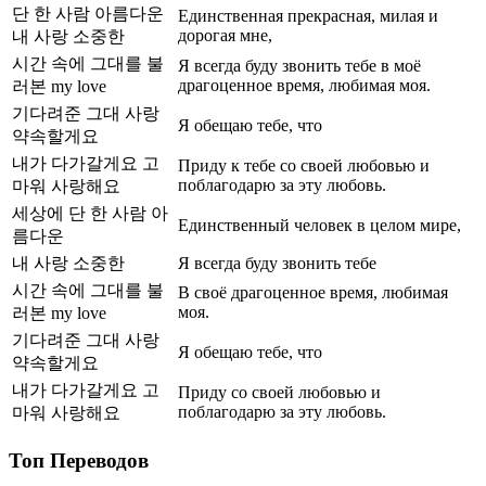
단 한 사람 아름다운
Единственная прекрасная, милая и
дорогая мне,
내 사랑 소중한
시간 속에 그대를 불
Я всегда буду звонить тебе в моё
драгоценное время, любимая моя.
러본 my love
기다려준 그대 사랑
Я обещаю тебе, что
약속할게요
내가 다가갈게요 고
Приду к тебе со своей любовью и
поблагодарю за эту любовь.
마워 사랑해요
세상에 단 한 사람 아
Единственный человек в целом мире,
름다운
내 사랑 소중한
Я всегда буду звонить тебе
시간 속에 그대를 불
В своё драгоценное время, любимая
моя.
러본 my love
기다려준 그대 사랑
Я обещаю тебе, что
약속할게요
내가 다가갈게요 고
Приду со своей любовью и
поблагодарю за эту любовь.
마워 사랑해요
Топ Переводов