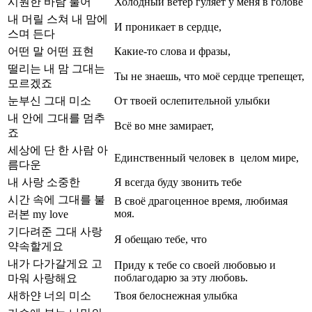
시원한 바람 불어
Холодный ветер гуляет у меня в голове
내 머릴 스쳐 내 맘에
И проникает в сердце,
스며 든다
어떤 말 어떤 표현
Какие-то слова и фразы,
떨리는 내 맘 그대는
Ты не знаешь, что моё сердце трепещет,
모르겠죠
눈부신 그대 미소
От твоей ослепительной улыбки
내 안에 그대를 멈추
Всё во мне замирает,
죠
세상에 단 한 사람 아
Единственный человек в целом мире,
름다운
내 사랑 소중한
Я всегда буду звонить тебе
시간 속에 그대를 불
В своё драгоценное время, любимая
моя.
러본 my love
기다려준 그대 사랑
Я обещаю тебе, что
약속할게요
내가 다가갈게요 고
Приду к тебе со своей любовью и
поблагодарю за эту любовь.
마워 사랑해요
새하얀 너의 미소
Твоя белоснежная улыбка