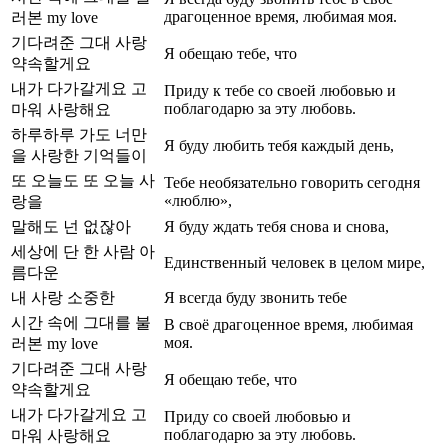
драгоценное время, любимая моя.
러본 my love
기다려준 그대 사랑
Я обещаю тебе, что
약속할게요
내가 다가갈게요 고
Приду к тебе со своей любовью и
поблагодарю за эту любовь.
마워 사랑해요
하루하루 가도 너만
Я буду любить тебя каждый день,
을 사랑한 기억들이
또 오늘도 또 오늘 사
Тебе необязательно говорить сегодня
«люблю»,
랑을
말해도 넌 없잖아
Я буду ждать тебя снова и снова,
세상에 단 한 사람 아
Единственный человек в целом мире,
름다운
내 사랑 소중한
Я всегда буду звонить тебе
시간 속에 그대를 불
В своё драгоценное время, любимая
моя.
러본 my love
기다려준 그대 사랑
Я обещаю тебе, что
약속할게요
내가 다가갈게요 고
Приду со своей любовью и
поблагодарю за эту любовь.
마워 사랑해요