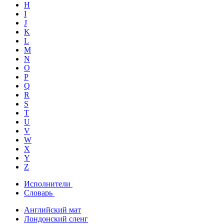
H
I
J
K
L
M
N
O
P
Q
R
S
T
U
V
W
X
Y
Z
Исполнители
Словарь
Английский мат
Лондонский сленг