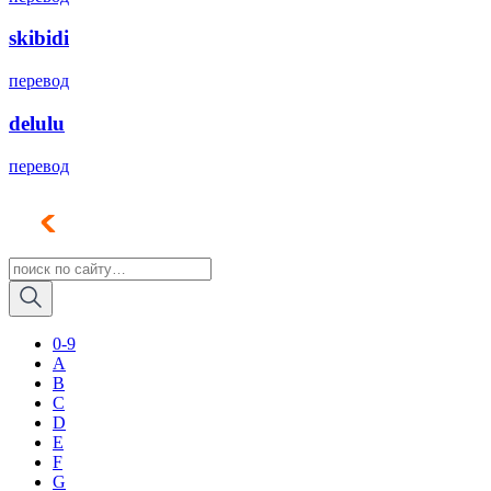
skibidi
перевод
delulu
перевод
0-9
A
B
C
D
E
F
G