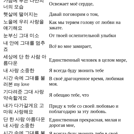
가슴에 부는 나만의
Освежает моё сердце,
너의 모습
햇살에 떨어지는
Давай поговорим о том,
노을에 우리 사랑을
Как мы теряем голову от любви на
закате.
얘기해요
눈부신 그대 미소
От твоей ослепительной улыбки
내 안에 그대를 멈추
Всё во мне замирает,
죠
세상에 단 한 사람 아
Единственный человек в целом мире,
름다운
내 사랑 소중한
Я всегда буду звонить тебе
시간 속에 그대를 불
В своё драгоценное время, любимая
моя.
러본 my love
기다려준 그대 사랑
Я обещаю тебе, что
약속할게요
내가 다가갈게요 고
Приду к тебе со своей любовью и
поблагодарю за эту любовь.
마워 사랑해요
단 한 사람 아름다운
Единственная прекрасная, милая и
дорогая мне,
내 사랑 소중한
시간 속에 그대를 불
Я всегда буду звонить тебе в своё