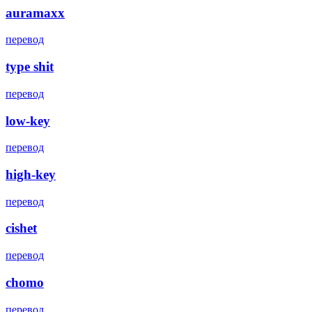
auramaxx
перевод
type shit
перевод
low-key
перевод
high-key
перевод
cishet
перевод
chomo
перевод