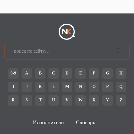
0-9
A
B
C
D
E
F
G
H
I
J
K
L
M
N
O
P
Q
R
S
T
U
V
W
X
Y
Z
Исполнители
Словарь