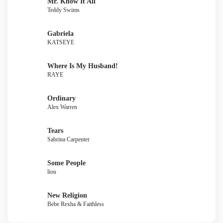
Mr. Know It All
Teddy Swims
Gabriela
KATSEYE
Where Is My Husband!
RAYE
Ordinary
Alex Warren
Tears
Sabrina Carpenter
Some People
liou
New Religion
Bebe Rexha & Faithless