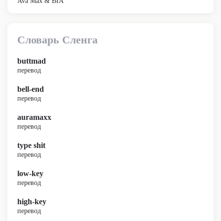
Ava Max & BIA
Словарь Сленга
buttmad
перевод
bell-end
перевод
auramaxx
перевод
type shit
перевод
low-key
перевод
high-key
перевод