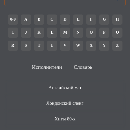
0-9
A
B
C
D
E
F
G
H
I
J
K
L
M
N
O
P
Q
R
S
T
U
V
W
X
Y
Z
Исполнители
Словарь
Английский мат
Лондонский сленг
Хиты 80-х