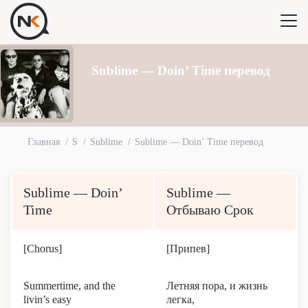
Sublime — Doin’ Time перевод
Главная
S
Sublime
Sublime — Doin’ Time перевод
Sublime — Doin’
Sublime —
Time
Отбываю Срок
[Chorus]
[Припев]
Summertime, and the
Летняя пора, и жизнь
livin’s easy
легка,