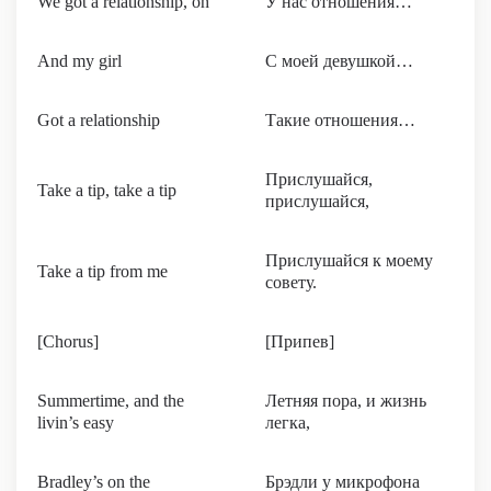
We got a relationship, oh
У нас отношения…
And my girl
С моей девушкой…
Got a relationship
Такие отношения…
Прислушайся,
Take a tip, take a tip
прислушайся,
Прислушайся к моему
Take a tip from me
совету.
[Chorus]
[Припев]
Summertime, and the
Летняя пора, и жизнь
livin’s easy
легка,
Bradley’s on the
Брэдли у микрофона