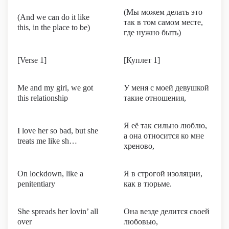
(Мы можем делать это
(And we can do it like
так в том самом месте,
this, in the place to be)
где нужно быть)
[Verse 1]
[Куплет 1]
Me and my girl, we got
У меня с моей девушкой
this relationship
такие отношения,
Я её так сильно люблю,
I love her so bad, but she
а она относится ко мне
treats me like sh…
хреново,
On lockdown, like a
Я в строгой изоляции,
penitentiary
как в тюрьме.
She spreads her lovin’ all
Она везде делится своей
over
любовью,