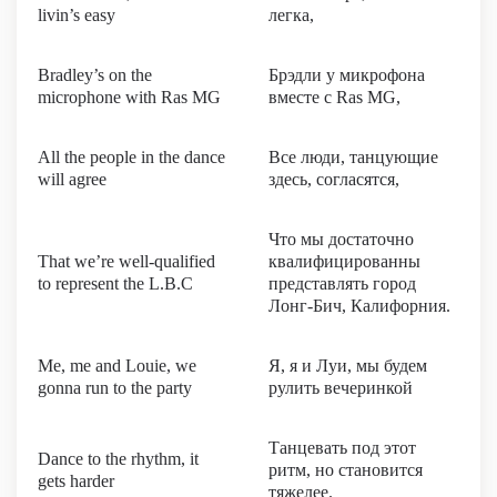
livin’s easy
легка,
Bradley’s on the
Брэдли у микрофона
microphone with Ras MG
вместе с Ras MG,
All the people in the dance
Все люди, танцующие
will agree
здесь, согласятся,
Что мы достаточно
That we’re well-qualified
квалифицированны
to represent the L.B.C
представлять город
Лонг-Бич, Калифорния.
Me, me and Louie, we
Я, я и Луи, мы будем
gonna run to the party
рулить вечеринкой
Танцевать под этот
Dance to the rhythm, it
ритм, но становится
gets harder
тяжелее.