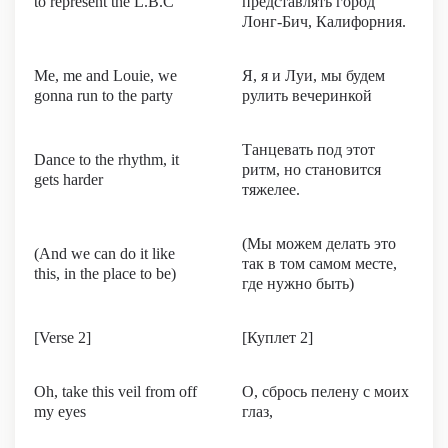
to represent the L.B.C
представлять город
Лонг-Бич, Калифорния.
Me, me and Louie, we
Я, я и Луи, мы будем
gonna run to the party
рулить вечеринкой
Танцевать под этот
Dance to the rhythm, it
ритм, но становится
gets harder
тяжелее.
(Мы можем делать это
(And we can do it like
так в том самом месте,
this, in the place to be)
где нужно быть)
[Verse 2]
[Куплет 2]
Oh, take this veil from off
О, сбрось пелену с моих
my eyes
глаз,