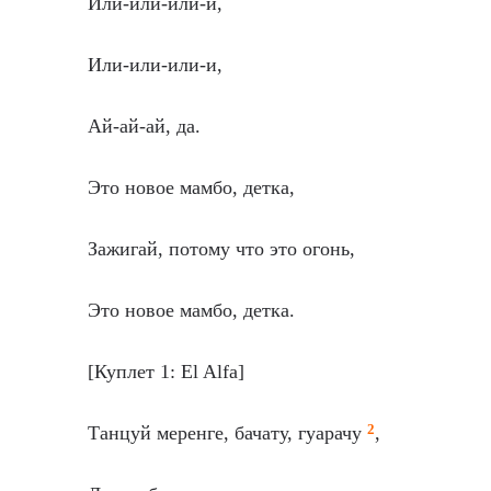
Или-или-или-и,
Или-или-или-и,
Ай-ай-ай, да.
Это новое мамбо, детка,
Зажигай, потому что это огонь,
Это новое мамбо, детка.
[Куплет 1: El Alfa]
2
Танцуй меренге, бачату, гуарачу
,