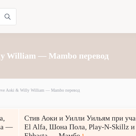
lly William — Mambo перевод
eve Aoki & Willy William — Mambo перевод
a,
Стив Аоки и Уилли Уильям при уча
sta —
El Alfa, Шона Пола, Play-N-Skillz и
Ebbasta — Мамбо
1