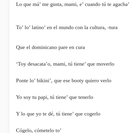
Lo que má’ me gusta, mami, e’ cuando tú te agacha’
To’ lo’ latino’ en el mundo con la cultura, -tura
Que el dominicano pare en cura
‘Toy desacata’o, mami, tú tiene’ que moverlo
Ponte lo’ bikini’, que ese booty quiero verlo
Yo soy tu papi, tú tiene’ que tenerlo
Y lo que yo te dé, tú tienе’ que cogerlo
Cógelo, cómеtelo to’