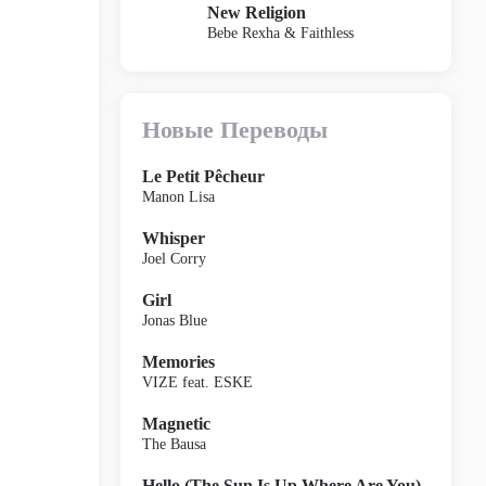
New Religion
Bebe Rexha & Faithless
Новые Переводы
Le Petit Pêcheur
Manon Lisa
Whisper
Joel Corry
Girl
Jonas Blue
Memories
VIZE feat. ESKE
Magnetic
The Bausa
Hello (The Sun Is Up Where Are You)