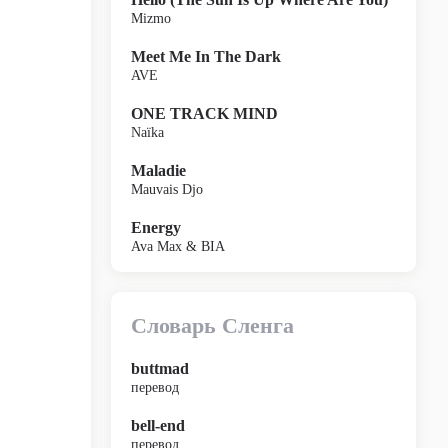
Mizmo
Meet Me In The Dark
AVE
ONE TRACK MIND
Naïka
Maladie
Mauvais Djo
Energy
Ava Max & BIA
Словарь Сленга
buttmad
перевод
bell-end
перевод