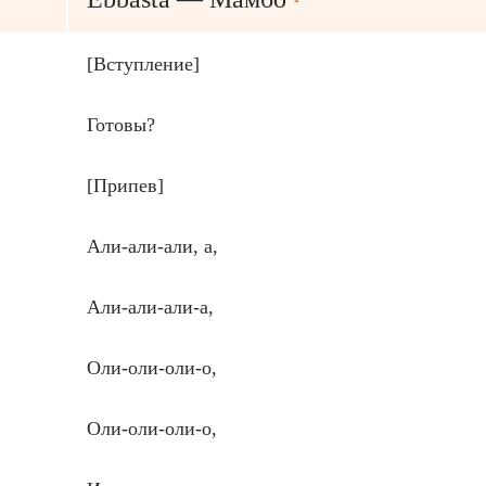
[Вступление]
Готовы?
[Припев]
Али-али-али, а,
Али-али-али-а,
Оли-оли-оли-о,
Оли-оли-оли-о,