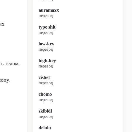
auramaxx
перевод
их
type shit
перевод
low-key
перевод
high-key
ть телом,
перевод
cishet
попу.
перевод
chomo
перевод
skibidi
перевод
delulu