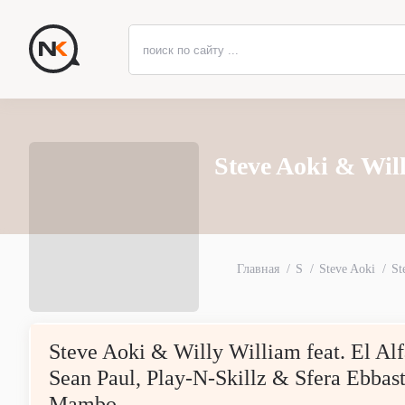
Steve Aoki & Wi
Главная
S
Steve Aoki
St
Steve Aoki & Willy William feat. El Alf
Sean Paul, Play-N-Skillz & Sfera Ebba
Mambo