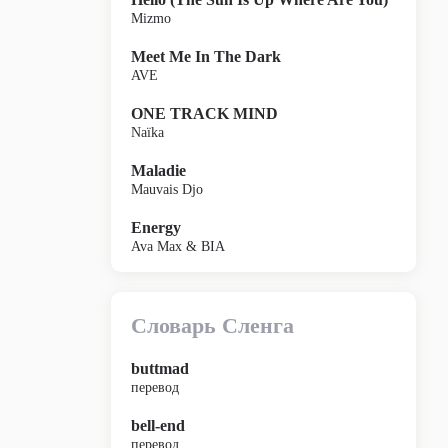
Mizmo
Meet Me In The Dark
AVE
ONE TRACK MIND
Naïka
Maladie
Mauvais Djo
Energy
Ava Max & BIA
Словарь Сленга
buttmad
перевод
bell-end
перевод