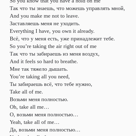
So you know that you have a hold on me
Так что ты знаешь, что можешь управлять мной,
And you make me not to leave.
Заставляешь меня не уходить.
Everything I have, you own it already.
Всё, что у меня есть, уже принадлежит тебе.
So you’re taking the air right out of me
Так что ты забираешь из меня воздух,
And it feels so hard to breathe.
Мне так тяжело дышать.
You’re taking all you need,
Ты забираешь всё, что тебе нужно,
Take all of me.
Возьми меня полностью.
Oh, take all me…
О, возьми меня полностью…
Yeah, take all of me…
Да, возьми меня полностью…