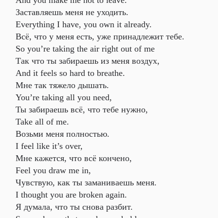
And you make me not to leave.
Заставляешь меня не уходить.
Everything I have, you own it already.
Всё, что у меня есть, уже принадлежит тебе.
So you’re taking the air right out of me
Так что ты забираешь из меня воздух,
And it feels so hard to breathe.
Мне так тяжело дышать.
You’re taking all you need,
Ты забираешь всё, что тебе нужно,
Take all of me.
Возьми меня полностью.
I feel like it’s over,
Мне кажется, что всё кончено,
Feel you draw me in,
Чувствую, как ты заманиваешь меня.
I thought you are broken again.
Я думала, что ты снова разбит.