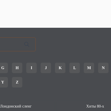
G
H
I
J
K
L
M
N
Y
Z
Лондонский сленг
Хиты 80-х