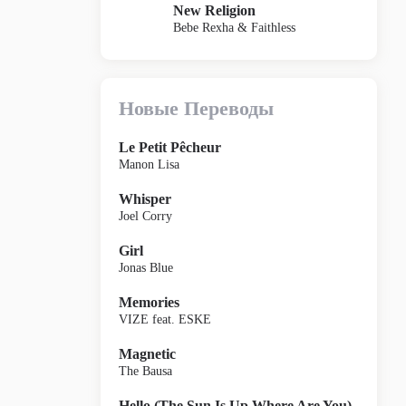
New Religion
Bebe Rexha & Faithless
Новые Переводы
Le Petit Pêcheur
Manon Lisa
Whisper
Joel Corry
Girl
Jonas Blue
Memories
VIZE feat. ESKE
Magnetic
The Bausa
Hello (The Sun Is Up Where Are You)