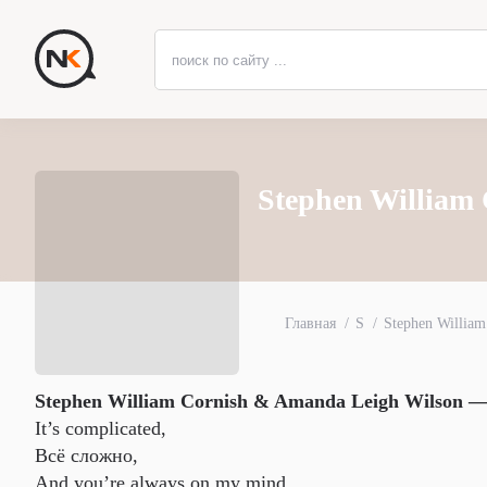
Stephen William
Главная
S
Stephen William
Stephen William Cornish & Amanda Leigh Wilson —
It’s complicated,
Всё сложно,
And you’re always on my mind