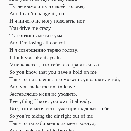
Ты не выходишь из моей головы,
And I can’t change it , no.
И я ничего не могу поделать, нет.
You drive me crazy
Ты сводишь меня с ума,
And I’m losing all control
И я совершенно теряю голову,
I think you like it, yeah.
Мне кажется, что тебе это нравится, да.
So you know that you have a hold on me
Так что ты знаешь, что можешь управлять мной,
And you make me not to leave.
Заставляешь меня не уходить.
Everything I have, you own it already.
Всё, что у меня есть, уже принадлежит тебе.
So you’re taking the air right out of me
Так что ты забираешь из меня воздух,
And it feels so hard to breathe.