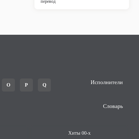
перевод
Исполнители
O
P
Q
Словарь
Хиты 00-х