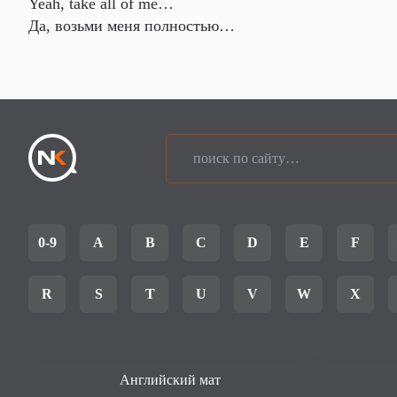
Yeah, take all of me…
Да, возьми меня полностью…
0-9
A
B
C
D
E
F
R
S
T
U
V
W
X
Английский мат