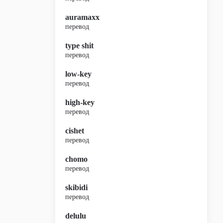
auramaxx
перевод
type shit
перевод
low-key
перевод
high-key
перевод
cishet
перевод
chomo
перевод
skibidi
перевод
delulu