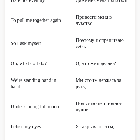
Dare not even try
Даже не смела пытаться
Привести меня в
To pull me together again
чувство.
Поэтому я спрашиваю
So I ask myself
себя:
Oh, what do I do?
О, что же я делаю?
We’re standing hand in
Мы стоим держась за
hand
руку,
Под сияющей полной
Under shining full moon
луной.
I close my eyes
Я закрываю глаза,