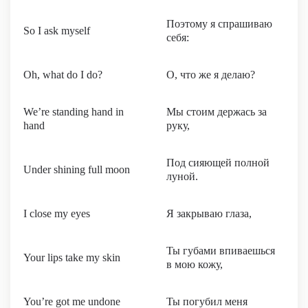
Поэтому я спрашиваю
So I ask myself
себя:
Oh, what do I do?
О, что же я делаю?
We’re standing hand in
Мы стоим держась за
hand
руку,
Под сияющей полной
Under shining full moon
луной.
I close my eyes
Я закрываю глаза,
Ты губами впиваешься
Your lips take my skin
в мою кожу,
You’re got me undone
Ты погубил меня