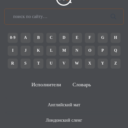
0-9
A
B
C
D
E
F
G
H
I
J
K
L
M
N
O
P
Q
R
S
T
U
V
W
X
Y
Z
Исполнители
Словарь
Английский мат
Лондонский сленг