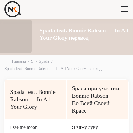
Spada feat. Bonnie Rabson — In All
Your Glory перевод
Главная
S
Spada
Spada feat. Bonnie Rabson — In All Your Glory перевод
Spada при участии
Spada feat. Bonnie
Bonnie Rabson —
Rabson — In All
Во Всей Своей
Your Glory
Красе
I see the moon,
Я вижу луну,