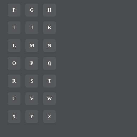
F
G
H
I
J
K
L
M
N
O
P
Q
R
S
T
U
V
W
X
Y
Z