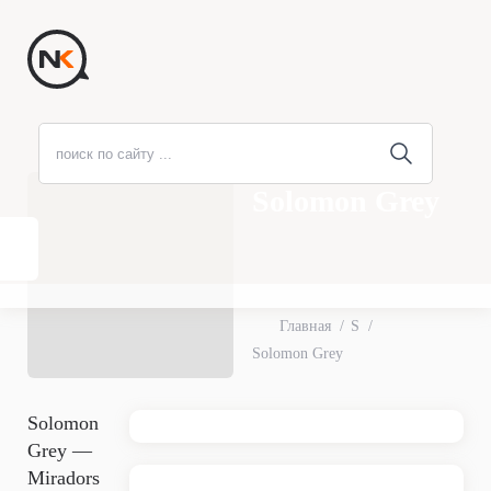
Solomon Grey
Главная
S
Solomon Grey
Solomon
Grey —
Miradors