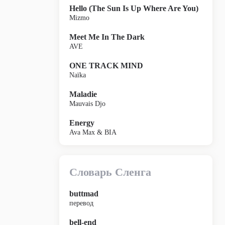
Hello (The Sun Is Up Where Are You)
Mizmo
Meet Me In The Dark
AVE
ONE TRACK MIND
Naïka
Maladie
Mauvais Djo
Energy
Ava Max & BIA
Словарь Сленга
buttmad
перевод
bell-end