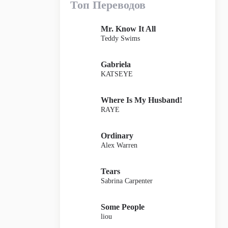
Топ Переводов
Mr. Know It All
Teddy Swims
Gabriela
KATSEYE
Where Is My Husband!
RAYE
Ordinary
Alex Warren
Tears
Sabrina Carpenter
Some People
liou