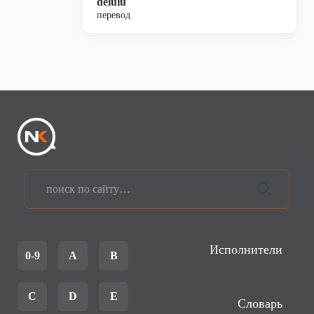
delulu
перевод
Исполнители
0-9
A
B
C
D
E
Словарь