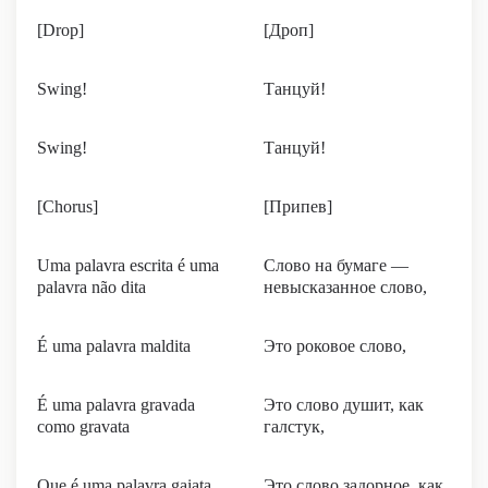
[Drop]
[Дроп]
Swing!
Танцуй!
Swing!
Танцуй!
[Chorus]
[Припев]
Uma palavra escrita é uma
Слово на бумаге —
palavra não dita
невысказанное слово,
É uma palavra maldita
Это роковое слово,
É uma palavra gravada
Это слово душит, как
como gravata
галстук,
Que é uma palavra gaiata
Это слово задорное, как