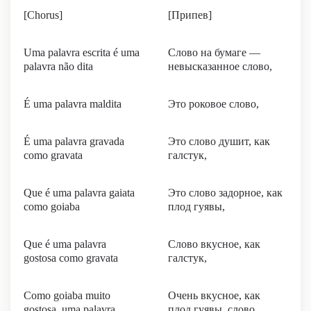
[Chorus]
[Припев]
Uma palavra escrita é uma
Слово на бумаге —
palavra não dita
невысказанное слово,
É uma palavra maldita
Это роковое слово,
É uma palavra gravada
Это слово душит, как
como gravata
галстук,
Que é uma palavra gaiata
Это слово задорное, как
como goiaba
плод гуявы,
Que é uma palavra
Слово вкусное, как
gostosa como gravata
галстук,
Como goiaba muito
Очень вкусное, как
gostosa, uma palavra
плод гуявы, слово.