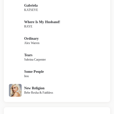
Gabriela
KATSEYE
Where Is My Husband!
RAYE
Ordinary
Alex Warren
Tears
Sabrina Carpenter
Some People
liou
New Religion
Bebe Rexha & Faithless