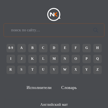
0-9
A
B
C
D
E
F
G
H
I
J
K
L
M
N
O
P
Q
R
S
T
U
V
W
X
Y
Z
Исполнители
Словарь
Английский мат