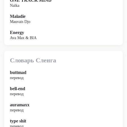
ONE TRACK MIND
Naïka
Maladie
Mauvais Djo
Energy
Ava Max & BIA
Словарь Сленга
buttmad
перевод
bell-end
перевод
auramaxx
перевод
type shit
перевод