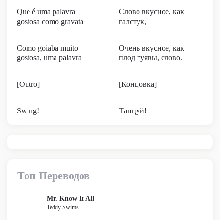
Que é uma palavra
Слово вкусное, как
gostosa como gravata
галстук,
Como goiaba muito
Очень вкусное, как
gostosa, uma palavra
плод гуявы, слово.
[Outro]
[Концовка]
Swing!
Танцуй!
Топ Переводов
Mr. Know It All
Teddy Swims