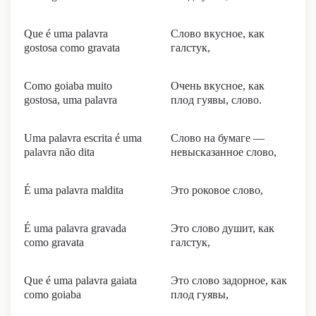
Que é uma palavra
Слово вкусное, как
gostosa como gravata
галстук,
Como goiaba muito
Очень вкусное, как
gostosa, uma palavra
плод гуявы, слово.
Uma palavra escrita é uma
Слово на бумаге —
palavra não dita
невысказанное слово,
É uma palavra maldita
Это роковое слово,
É uma palavra gravada
Это слово душит, как
como gravata
галстук,
Que é uma palavra gaiata
Это слово задорное, как
como goiaba
плод гуявы,