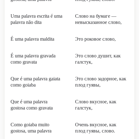
Uma palavra escrita é uma
Слово на бумаге —
palavra não dita
невысказанное слово,
É uma palavra maldita
Это роковое слово,
É uma palavra gravada
Это слово душит, как
como gravata
галстук,
Que é uma palavra gaiata
Это слово задорное, как
como goiaba
плод гуявы,
Que é uma palavra
Слово вкусное, как
gostosa como gravata
галстук,
Como goiaba muito
Очень вкусное, как
gostosa, uma palavra
плод гуявы, слово.