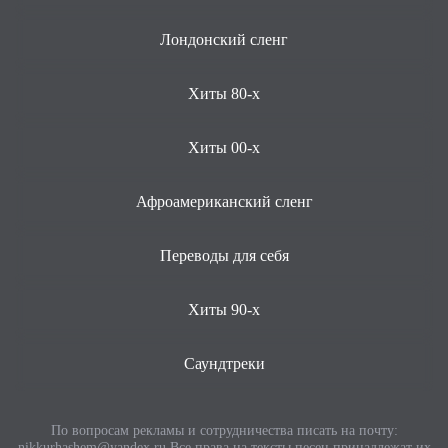
Лондонский сленг
Хиты 80-х
Хиты 00-х
Афроамериканский сленг
Переводы для себя
Хиты 90-х
Саундтреки
По вопросам рекламы и сотрудничества писать на почту:
nikkurhashem@yandex.ru
Все права на тексты песен принадлежат их