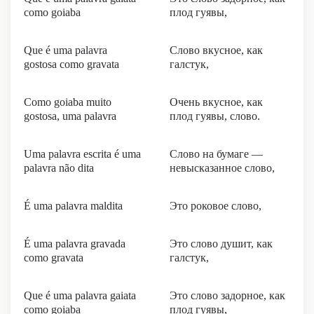
como goiaba
плод гуявы,
Que é uma palavra
Слово вкусное, как
gostosa como gravata
галстук,
Como goiaba muito
Очень вкусное, как
gostosa, uma palavra
плод гуявы, слово.
Uma palavra escrita é uma
Слово на бумаге —
palavra não dita
невысказанное слово,
É uma palavra maldita
Это роковое слово,
É uma palavra gravada
Это слово душит, как
como gravata
галстук,
Que é uma palavra gaiata
Это слово задорное, как
como goiaba
плод гуявы,